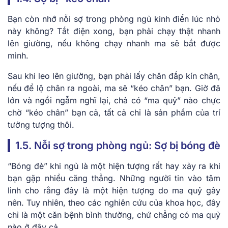
Bạn còn nhớ nỗi sợ trong phòng ngủ kinh điển lúc nhỏ
này không? Tắt điện xong, bạn phải chạy thật nhanh
lên giường, nếu không chạy nhanh ma sẽ bắt được
mình.
Sau khi leo lên giường, bạn phải lấy chăn đắp kín chân,
nếu để lộ chân ra ngoài, ma sẽ “kéo chân” bạn. Giờ đã
lớn và ngồi ngẫm nghĩ lại, chả có “ma quỷ” nào chực
chờ “kéo chân” bạn cả, tất cả chỉ là sản phẩm của trí
tưởng tượng thôi.
1.5. Nỗi sợ trong phòng ngủ: Sợ bị bóng đè
“Bóng đè” khi ngủ là một hiện tượng rất hay xảy ra khi
bạn gặp nhiều căng thẳng. Những người tin vào tâm
linh cho rằng đây là một hiện tượng do ma quỷ gây
nên. Tuy nhiên, theo các nghiên cứu của khoa học, đây
chỉ là một căn bệnh bình thường, chứ chẳng có ma quỷ
nào ở đây cả.