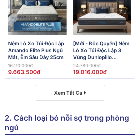
Nệm Lò Xo Túi Độc Lập
[Mới - Độc Quyền] Nệm
Amando Elite Plus Ngủ
Lò Xo Túi Độc Lập 3
Mát, Êm Sâu Dày 25cm
Vùng Dunlopillo
De.Stress Powerful
16.110.000đ
24.780.000đ
9.663.500đ
19.016.000đ
Xem Tất Cả
2. Cách loại bỏ nỗi sợ trong phòng
ngủ