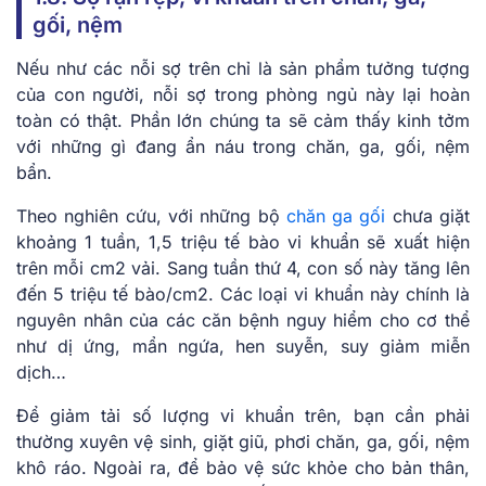
gối, nệm
Nếu như các nỗi sợ trên chỉ là sản phẩm tưởng tượng
của con người, nỗi sợ trong phòng ngủ này lại hoàn
toàn có thật. Phần lớn chúng ta sẽ cảm thấy kinh tởm
với những gì đang ẩn náu trong chăn, ga, gối, nệm
bẩn.
Theo nghiên cứu, với những bộ
chăn ga gối
chưa giặt
khoảng 1 tuần, 1,5 triệu tế bào vi khuẩn sẽ xuất hiện
trên mỗi cm2 vải. Sang tuần thứ 4, con số này tăng lên
đến 5 triệu tế bào/cm2.
Các loại vi khuẩn này chính là
nguyên nhân của các căn bệnh nguy hiểm cho cơ thể
như dị ứng, mẩn ngứa, hen suyễn, suy giảm miễn
dịch…
Để giảm tải số lượng vi khuẩn trên, bạn cần phải
thường xuyên vệ sinh, giặt giũ, phơi chăn, ga, gối, nệm
khô ráo. Ngoài ra, để bảo vệ sức khỏe cho bản thân,