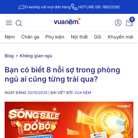
Freeship với mọi đơn hàng
HOTLINE 0Đ: 18002092
0
Nệm
Chăn ga
Phụ kiện
Nội thất
Gối
Khuyến mãi
»
Blog
Không gian ngủ
Bạn có biết 8 nỗi sợ trong phòng
ngủ ai cũng từng trải qua?
NGÀY ĐĂNG
20/10/2025
| BÀI VIẾT BỞI:
VUA NỆM