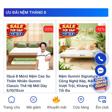
ƯU ĐÃI NỆM THÁNG 8
-20%
-12%
(Quà 8 Món) Nệm Cao Su
Nệm Gummi Signature –
Thiên Nhiên Gummi
Công Nghệ Kép, Nâng Đỡ
Classic Thế Hệ Mới Dày
Vượt Trội, Kháng Khuẩn
5/10/15cm
Tối Đa
8.890.000đ
12.950.000đ
7.112.000đ
11.362.000đ
Trang chủ
Mã giảm
Khuyến mãi
Cửa hàng
Êm club