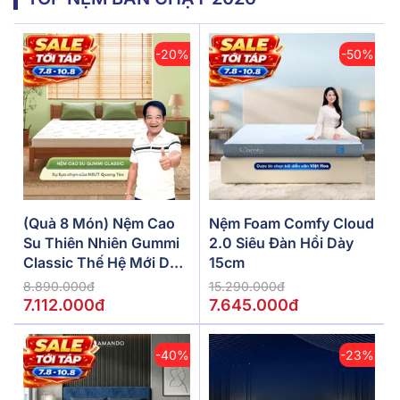
-20%
-50%
(Quà 8 Món) Nệm Cao
Nệm Foam Comfy Cloud
Su Thiên Nhiên Gummi
2.0 Siêu Đàn Hồi Dày
Classic Thế Hệ Mới Dày
15cm
5/10/15cm
8.890.000đ
15.290.000đ
7.112.000đ
7.645.000đ
-40%
-23%