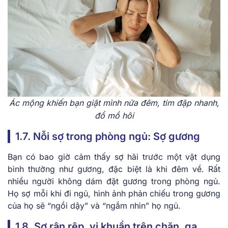
Ác mộng khiến bạn giật mình nửa đêm, tim đập nhanh,
đổ mồ hôi
1.7. Nỗi sợ trong phòng ngủ: Sợ gương
Bạn có bao giờ cảm thấy sợ hãi trước một vật dụng
bình thường như gương, đặc biệt là khi đêm về. Rất
nhiều người không dám đặt gương trong phòng ngủ.
Họ sợ mỗi khi đi ngủ, hình ảnh phản chiếu trong gương
của họ sẽ “ngồi dậy” và “ngắm nhìn” họ ngủ.
1.8. Sợ rận rệp, vi khuẩn trên chăn, ga,