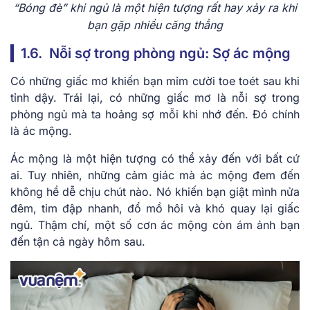
“Bóng đè” khi ngủ là một hiện tượng rất hay xảy ra khi
bạn gặp nhiều căng thẳng
1.6. Nỗi sợ trong phòng ngủ: Sợ ác mộng
Có những giấc mơ khiến bạn mỉm cười toe toét sau khi
tỉnh dậy. Trái lại, có những giấc mơ là nỗi sợ trong
phòng ngủ mà ta hoảng sợ mỗi khi nhớ đến. Đó chính
là ác mộng.
Ác mộng là một hiện tượng có thể xảy đến với bất cứ
ai. Tuy nhiên, những cảm giác mà ác mộng đem đến
không hề dễ chịu chút nào. Nó khiến bạn giật mình nửa
đêm, tim đập nhanh, đổ mồ hôi và khó quay lại giấc
ngủ. Thậm chí, một số cơn ác mộng còn ám ảnh bạn
đến tận cả ngày hôm sau.