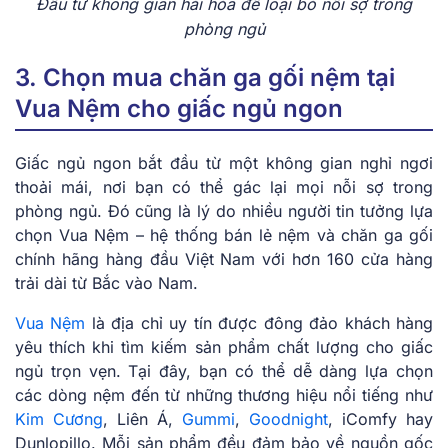
Đầu tư không gian hài hòa để loại bỏ nỗi sợ trong
phòng ngủ
3. Chọn mua chăn ga gối nệm tại
Vua Nệm cho giấc ngủ ngon
Giấc ngủ ngon bắt đầu từ một không gian nghỉ ngơi
thoải mái, nơi bạn có thể gác lại mọi nỗi sợ trong
phòng ngủ. Đó cũng là lý do nhiều người tin tưởng lựa
chọn Vua Nệm – hệ thống bán lẻ nệm và chăn ga gối
chính hãng hàng đầu Việt Nam với hơn 160 cửa hàng
trải dài từ Bắc vào Nam.
Vua Nệm
là địa chỉ uy tín được đông đảo khách hàng
yêu thích khi tìm kiếm sản phẩm chất lượng cho giấc
ngủ trọn vẹn. Tại đây, bạn có thể dễ dàng lựa chọn
các dòng nệm đến từ những thương hiệu nổi tiếng như
Kim Cương
, Liên Á,
Gummi
,
Goodnight
, iComfy hay
Dunlopillo. Mỗi sản phẩm đều đảm bảo về nguồn gốc