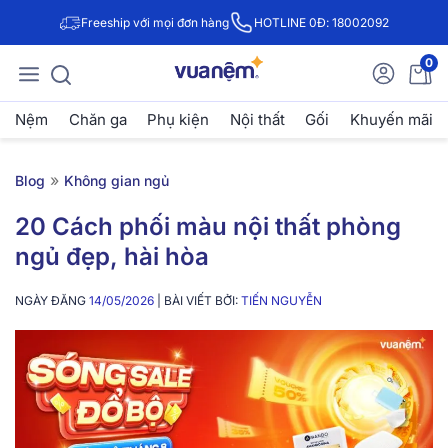
Freeship với mọi đơn hàng
HOTLINE 0Đ: 18002092
0
Nệm
Chăn ga
Phụ kiện
Nội thất
Gối
Khuyến mãi
»
Blog
Không gian ngủ
20 Cách phối màu nội thất phòng
ngủ đẹp, hài hòa
NGÀY ĐĂNG
14/05/2026
| BÀI VIẾT BỞI:
TIẾN NGUYỄN