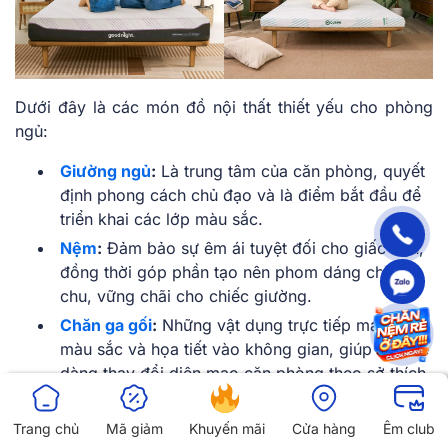
Dưới đây là các món đồ nội thất thiết yếu cho phòng
ngủ:
Giường ngủ
:
Là trung tâm của căn phòng, quyết
định phong cách chủ đạo và là điểm bắt đầu để
triển khai các lớp màu sắc.
Nệm
:
Đảm bảo sự êm ái tuyệt đối cho giấc ngủ,
đồng thời góp phần tạo nên phom dáng chỉn
chu, vững chãi cho chiếc giường.
Chăn ga gối
:
Những vật dụng trực tiếp mang
màu sắc và họa tiết vào không gian, giúp bạn dễ
dàng thay đổi diện mạo căn phòng theo sở thích.
Tủ quần áo:
Món đồ có kích thước lớn, cần chọn
màu sắc đồng nhất với giường để tạo cảm giác
Trang chủ
Mã giảm
Khuyến mãi
Cửa hàng
Êm club