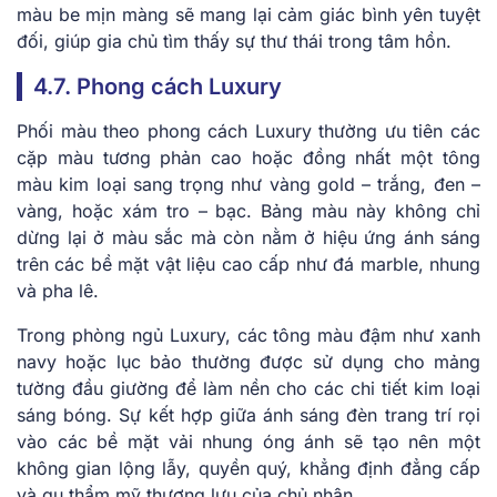
màu be mịn màng sẽ mang lại cảm giác bình yên tuyệt
đối, giúp gia chủ tìm thấy sự thư thái trong tâm hồn.
4.7. Phong cách Luxury
Phối màu theo phong cách Luxury thường ưu tiên các
cặp màu tương phản cao hoặc đồng nhất một tông
màu kim loại sang trọng như vàng gold – trắng, đen –
vàng, hoặc xám tro – bạc. Bảng màu này không chỉ
dừng lại ở màu sắc mà còn nằm ở hiệu ứng ánh sáng
trên các bề mặt vật liệu cao cấp như đá marble, nhung
và pha lê.
Trong phòng ngủ Luxury, các tông màu đậm như xanh
navy hoặc lục bảo thường được sử dụng cho mảng
tường đầu giường để làm nền cho các chi tiết kim loại
sáng bóng. Sự kết hợp giữa ánh sáng đèn trang trí rọi
vào các bề mặt vải nhung óng ánh sẽ tạo nên một
không gian lộng lẫy, quyền quý, khẳng định đẳng cấp
và gu thẩm mỹ thượng lưu của chủ nhân.