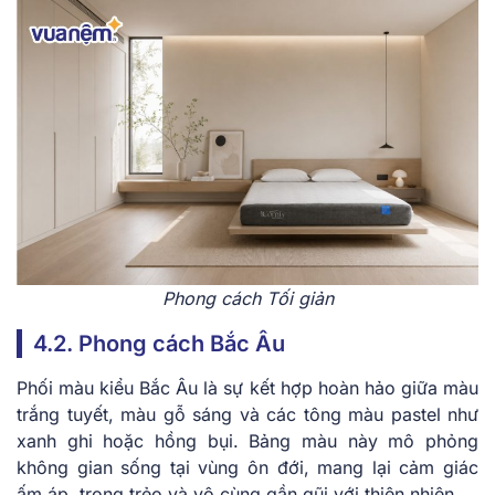
Phong cách Tối giản
4.2. Phong cách Bắc Âu
Phối màu kiểu Bắc Âu là sự kết hợp hoàn hảo giữa màu
trắng tuyết, màu gỗ sáng và các tông màu pastel như
xanh ghi hoặc hồng bụi. Bảng màu này mô phỏng
không gian sống tại vùng ôn đới, mang lại cảm giác
ấm áp, trong trẻo và vô cùng gần gũi với thiên nhiên.