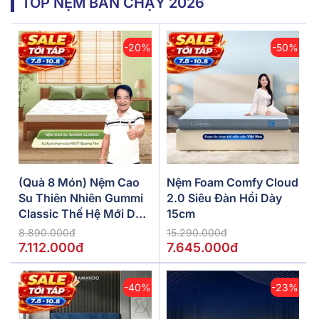
TOP NỆM BÁN CHẠY 2026
-20%
-50%
(Quà 8 Món) Nệm Cao
Nệm Foam Comfy Cloud
Su Thiên Nhiên Gummi
2.0 Siêu Đàn Hồi Dày
Classic Thế Hệ Mới Dày
15cm
5/10/15cm
8.890.000đ
15.290.000đ
7.112.000đ
7.645.000đ
-40%
-23%