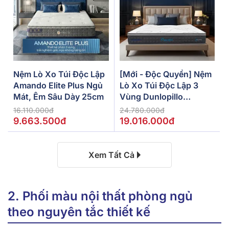
Nệm Lò Xo Túi Độc Lập
[Mới - Độc Quyền] Nệm
Amando Elite Plus Ngủ
Lò Xo Túi Độc Lập 3
Mát, Êm Sâu Dày 25cm
Vùng Dunlopillo
De.Stress Powerful
16.110.000đ
24.780.000đ
9.663.500đ
19.016.000đ
Xem Tất Cả
2. Phối màu nội thất phòng ngủ
theo nguyên tắc thiết kế