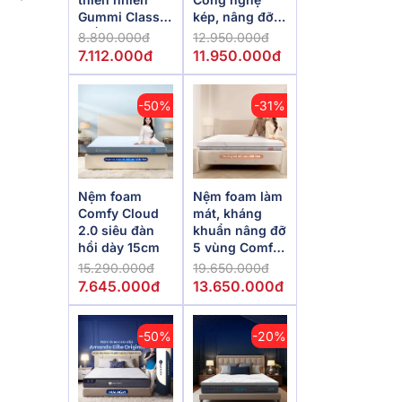
Gummi Classic
kép, nâng đỡ
thế hệ mới dày
vượt trội,
8.890.000đ
12.950.000đ
5/10/15cm
kháng khuẩn
7.112.000đ
11.950.000đ
tối đa
-50%
-31%
Nệm foam
Nệm foam làm
Comfy Cloud
mát, kháng
2.0 siêu đàn
khuẩn nâng đỡ
hồi dày 15cm
5 vùng Comfy
Lux 1.0
15.290.000đ
19.650.000đ
7.645.000đ
13.650.000đ
-50%
-20%