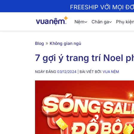
FREESHIP VỚI MỌI Đ
Nệm
Chăn ga
Phụ kiệ
»
Blog
Không gian ngủ
7 gợi ý trang trí Noel 
NGÀY ĐĂNG
03/12/2024
| BÀI VIẾT BỞI:
VUA NỆM