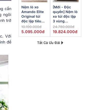
Nệm lò xo
[Mới - Độc
ng cần
Amando Elite
quyền] Nệm lò
g ngôi
Original túi
xo túi độc lập
nh trở
độc lập tiêu
3 vùng
chuẩn khách
Dunlopillo
10.190.000đ
24.780.000đ
sạn 5 sao dày
de.Stress
5.095.000đ
19.824.000đ
23cm
Powerful
c. Với
inh để
Tất Cả Ưu Đãi