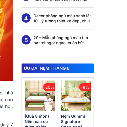
Decor phòng ngủ màu xanh lá:
10+ ý tưởng thiết kế đẹp, chill
20+ Mẫu phòng ngủ màu tím
pastel ngọt ngào, cuốn hút
ƯU ĐÃI NỆM THÁNG 8
-20%
-8%
ời nhà
a, nào
ễ hội.
(Quà 8 món)
Nệm Gummi
Nệm cao su
Signature –
ợi ý 7
thiên nhiên
Công nghệ