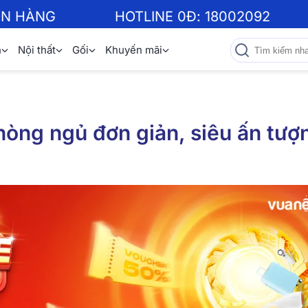
ƠN HÀNG
HOTLINE 0Đ:
18002092
n
Nội thất
Gối
Khuyến mãi
phòng ngủ đơn giản, siêu ấn tượ