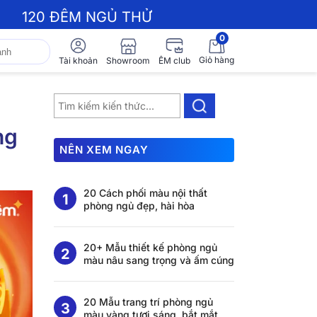
120 ĐÊM NGỦ THỬ
0
Giỏ hàng
Showroom
Tài khoản
ÊM club
ng
NÊN XEM NGAY
20 Cách phối màu nội thất
phòng ngủ đẹp, hài hòa
20+ Mẫu thiết kế phòng ngủ
màu nâu sang trọng và ấm cúng
20 Mẫu trang trí phòng ngủ
màu vàng tươi sáng, bắt mắt