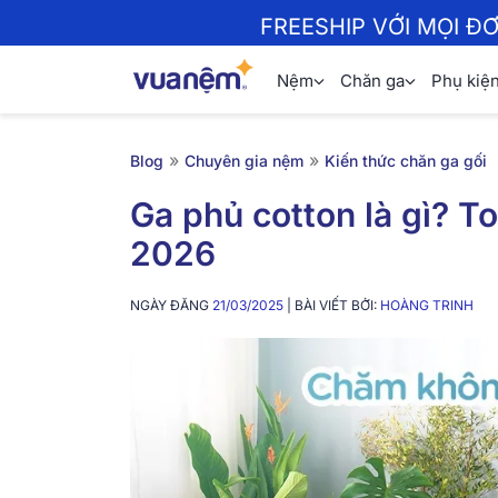
FREESHIP VỚI MỌI Đ
Nệm
Chăn ga
Phụ kiệ
»
»
Blog
Chuyên gia nệm
Kiến thức chăn ga gối
Ga phủ cotton là gì? T
2026
NGÀY ĐĂNG
21/03/2025
| BÀI VIẾT BỞI:
HOÀNG TRINH