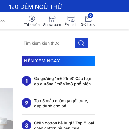
120 ĐÊM NGỦ THỬ
0
Giỏ hàng
Showroom
Tài khoản
ÊM club
NÊN XEM NGAY
Ga giường 1m6x1m8: Các loại
ga giường 1m6x1m8 phổ biến
Top 5 mẫu chăn ga gối cute,
đẹp dành cho bé
Chăn cotton hè là gì? Top 5 loại
chăn cotton hè nên mua