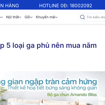
ƠN HÀNG
HOTLINE 0Đ:
18002092
n
Nội thất
Gối
Khuyến mãi
op 5 loại ga phủ nên mua năm