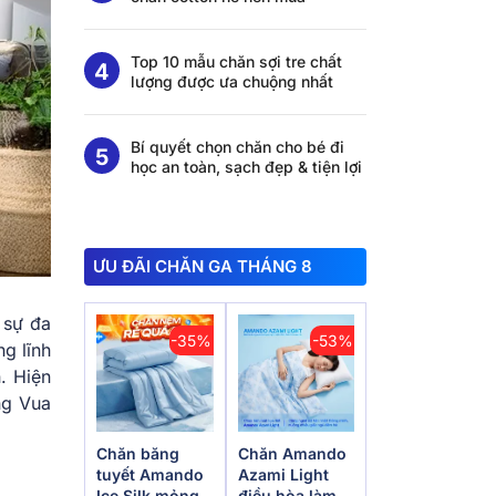
Top 10 mẫu chăn sợi tre chất
lượng được ưa chuộng nhất
Bí quyết chọn chăn cho bé đi
học an toàn, sạch đẹp & tiện lợi
ƯU ĐÃI CHĂN GA THÁNG 8
 sự đa
-35%
-53%
g lĩnh
. Hiện
ng Vua
Chăn băng
Chăn Amando
tuyết Amando
Azami Light
Ice Silk mỏng
điều hòa làm