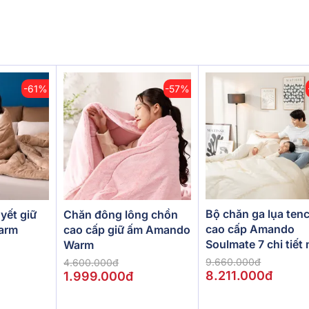
-61%
-57%
Bộ chăn ga lụa tenc
yết giữ
Chăn đông lông chồn
cao cấp Amando
arm
cao cấp giữ ấm Amando
Soulmate 7 chi tiết
Warm
kem
9.660.000đ
4.600.000đ
8.211.000đ
1.999.000đ