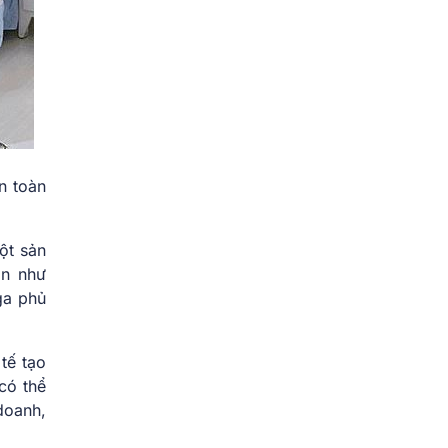
n toàn
ột sản
ần như
ga phủ
tế tạo
có thể
doanh,