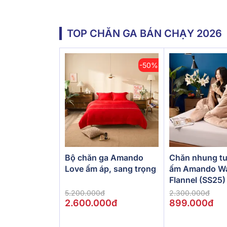
TOP CHĂN GA BÁN CHẠY 2026
-50%
Bộ chăn ga Amando
Chăn nhung tu
Love ấm áp, sang trọng
ấm Amando W
Flannel (SS25)
5.200.000đ
2.300.000đ
2.600.000đ
899.000đ