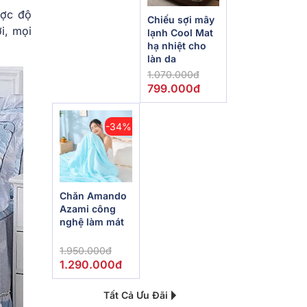
ược độ
Chiếu sợi mây
ời, mọi
lạnh Cool Mat
hạ nhiệt cho
làn da
1.070.000đ
799.000đ
-34%
Chăn Amando
Azami công
nghệ làm mát
1.950.000đ
1.290.000đ
Tất Cả Ưu Đãi