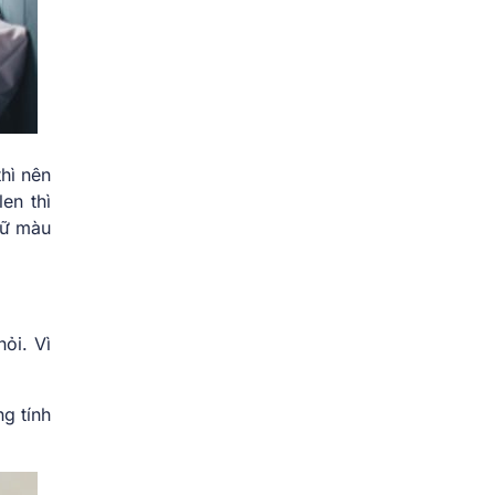
hì nên
en thì
iữ màu
ỏi. Vì
g tính