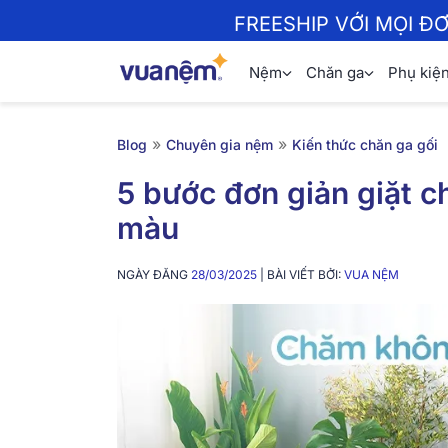
FREESHIP VỚI MỌI Đ
Nệm
Chăn ga
Phụ kiệ
»
»
Blog
Chuyên gia nệm
Kiến thức chăn ga gối
5 bước đơn giản giặt c
màu
NGÀY ĐĂNG
28/03/2025
| BÀI VIẾT BỞI:
VUA NỆM