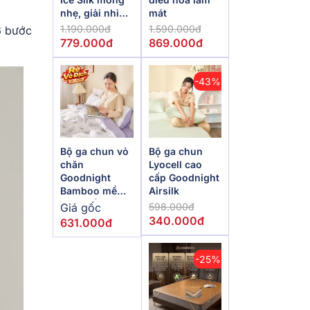
nhẹ, giải nhiệt
mát
mùa hè
1.190.000đ
1.590.000đ
6 bước
779.000đ
869.000đ
-43%
Bộ ga chun vỏ
Bộ ga chun
chăn
Lyocell cao
Goodnight
cấp Goodnight
Bamboo mềm
Airsilk
mại, điều hòa
Giá gốc
598.000đ
thân nhiệt
340.000đ
631.000đ
-25%