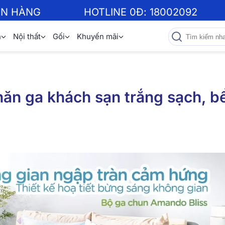
ƠN HÀNG
HOTLINE 0Đ:
18002092
n
Nội thất
Gối
Khuyến mãi
hăn ga khách sạn trắng sạch, b