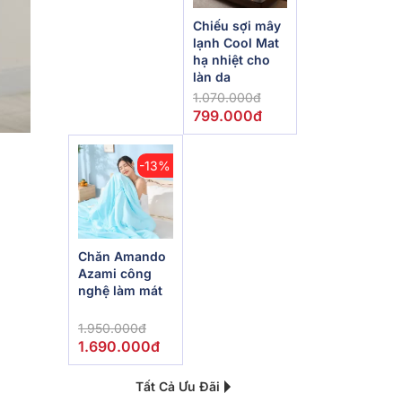
Chiếu sợi mây
lạnh Cool Mat
hạ nhiệt cho
làn da
1.070.000đ
799.000đ
-13%
Chăn Amando
Azami công
nghệ làm mát
1.950.000đ
1.690.000đ
Tất Cả Ưu Đãi