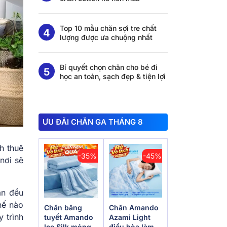
Top 10 mẫu chăn sợi tre chất
lượng được ưa chuộng nhất
Bí quyết chọn chăn cho bé đi
học an toàn, sạch đẹp & tiện lợi
ƯU ĐÃI CHĂN GA THÁNG 8
h thuê
-35%
-45%
nơi sẽ
ạn đều
hế nào
Chăn băng
Chăn Amando
 trình
tuyết Amando
Azami Light
Ice Silk mỏng
điều hòa làm