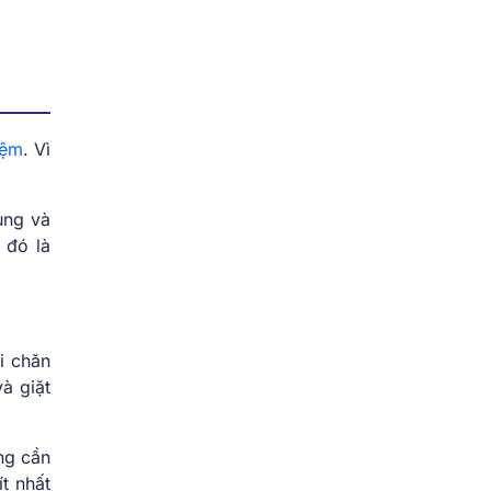
ệm
. Vì
ụng và
 đó là
i chăn
à giặt
ng cần
t nhất