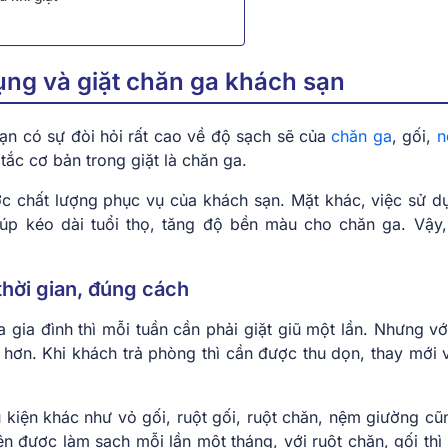
dụng và giặt chăn ga khách sạn
ạn có sự đòi hỏi rất cao về độ sạch sẽ của
chăn ga
, gối,
n
tắc cơ bản trong giặt là chăn ga.
ược chất lượng phục vụ của khách sạn. Mặt khác, việc sử d
úp kéo dài tuổi thọ, tăng độ bền màu cho chăn ga. Vậy,
thời gian, đúng cách
 gia đình thì mỗi tuần cần phải giặt giũ một lần. Nhưng vớ
 hơn. Khi khách trả phòng thì cần được thu dọn, thay mới v
kiện khác như vỏ gối, ruột gối, ruột chăn, nệm giường cũ
được làm sạch mỗi lần một tháng, với ruột chăn, gối thì í