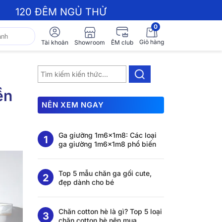
120 ĐÊM NGỦ THỬ
0
Giỏ hàng
Showroom
Tài khoản
ÊM club
ền
NÊN XEM NGAY
Ga giường 1m6x1m8: Các loại
ga giường 1m6x1m8 phổ biến
Top 5 mẫu chăn ga gối cute,
đẹp dành cho bé
Chăn cotton hè là gì? Top 5 loại
chăn cotton hè nên mua