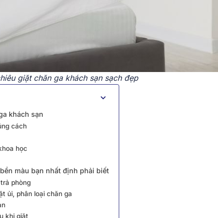
chiêu giặt chăn ga khách sạn sạch đẹp
 ga khách sạn
đúng cách
 khoa học
 bền màu bạn nhất định phải biết
 trả phòng
t ủi, phân loại chăn ga
ạn
 khi giặt