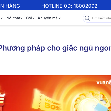
ƠN HÀNG
HOTLINE 0Đ:
18002092
n
Nội thất
Gối
Khuyến mãi
Phương pháp cho giấc ngủ ngo