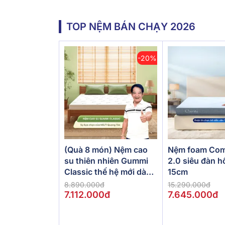
TOP NỆM BÁN CHẠY 2026
-20%
(Quà 8 món) Nệm cao
Nệm foam Com
su thiên nhiên Gummi
2.0 siêu đàn h
Classic thế hệ mới dày
15cm
5/10/15cm
8.890.000đ
15.290.000đ
7.112.000đ
7.645.000đ