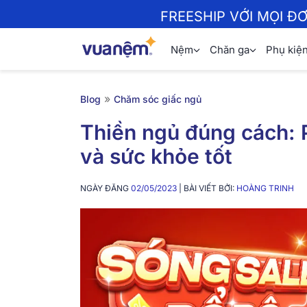
FREESHIP VỚI MỌI Đ
Nệm
Chăn ga
Phụ kiệ
»
Blog
Chăm sóc giấc ngủ
Thiền ngủ đúng cách: 
và sức khỏe tốt
NGÀY ĐĂNG
02/05/2023
| BÀI VIẾT BỞI:
HOÀNG TRINH