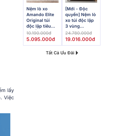
Nệm lò xo
[Mới - Độc
Amando Elite
quyền] Nệm lò
Original túi
xo túi độc lập
độc lập tiêu
3 vùng
chuẩn khách
Dunlopillo
10.190.000đ
24.780.000đ
sạn 5 sao dày
de.Stress
5.095.000đ
19.016.000đ
23cm
Powerful
Tất Cả Ưu Đãi
ếm lấy
. Việc