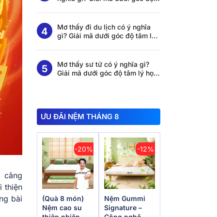
tâm lý học và khoa học giấc
ngủ
Mơ thấy đi du lịch có ý nghĩa
gì? Giải mã dưới góc độ tâm lý
học và khoa học giấc ngủ
Mơ thấy sư tử có ý nghĩa gì?
Giải mã dưới góc độ tâm lý học
và khoa học giấc ngủ
ƯU ĐÃI NỆM THÁNG 8
-20%
-12%
, căng
 thiện
ng bài
(Quà 8 món)
Nệm Gummi
Nệm cao su
Signature –
thiên nhiên
Công nghệ