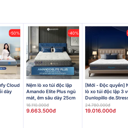
-50%
-40%
[Mới - Độc quyền]
fy Cloud
Nệm lò xo túi độc lập
lò xo túi độc lập 3 
ồi dày
Amando Elite Plus ngủ
Dunlopillo de.Stres
mát, êm sâu dày 25cm
Powerful
24.780.000đ
16.110.000đ
19.016.000đ
9.663.500đ