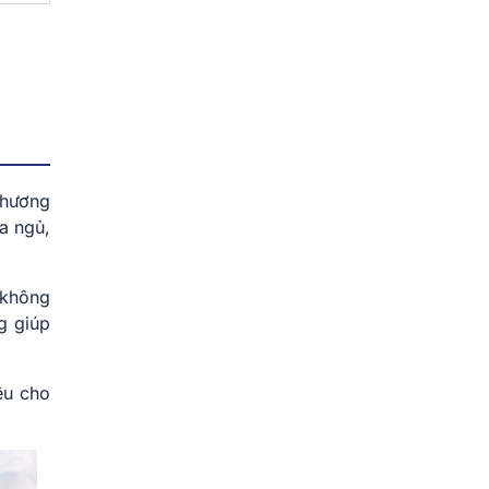
phương
ửa ngủ,
 không
g giúp
ệu cho