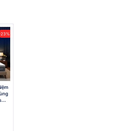
-23%
 Nệm
vùng
s