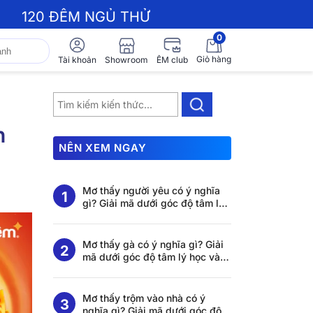
120 ĐÊM NGỦ THỬ
0
Giỏ hàng
Showroom
Tài khoản
ÊM club
n
NÊN XEM NGAY
Mơ thấy người yêu có ý nghĩa
gì? Giải mã dưới góc độ tâm lý
học và khoa học giấc ngủ
Mơ thấy gà có ý nghĩa gì? Giải
mã dưới góc độ tâm lý học và
khoa học giấc ngủ
Mơ thấy trộm vào nhà có ý
nghĩa gì? Giải mã dưới góc độ