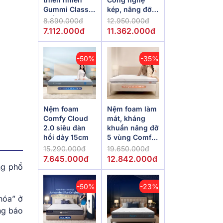
Gummi Classic
kép, nâng đỡ
thế hệ mới dày
vượt trội,
8.890.000đ
12.950.000đ
5/10/15cm
kháng khuẩn
7.112.000đ
11.362.000đ
tối đa
-50%
-35%
Nệm foam
Nệm foam làm
Comfy Cloud
mát, kháng
2.0 siêu đàn
khuẩn nâng đỡ
hồi dày 15cm
5 vùng Comfy
Lux 1.0
15.290.000đ
19.650.000đ
7.645.000đ
12.842.000đ
ng phổ
-50%
-23%
hóa” ở
ng báo