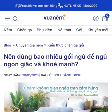
Freeship với mọi đơn hàng
HOTLINE 0Đ: 18002092
0
Nệm
Chăn ga
Phụ kiện
Nội thất
Gối
Khuyến mãi
»
»
Blog
Chuyên gia nệm
Kiến thức chăn ga gối
Nên dùng bao nhiêu gối ngủ để ngủ
ngon giấc và khoẻ mạnh?
NGÀY ĐĂNG
30/01/2026
| BÀI VIẾT BỞI:
HOÀNG TRINH