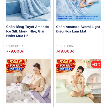
Chăn Băng Tuyết Amando
Chăn Amando Azami Light
Ice Silk Mỏng Nhẹ, Giải
Điều Hòa Làm Mát
Nhiệt Mùa Hè
1.190.000đ
1.590.000đ
779.000đ
749.000đ
-43%