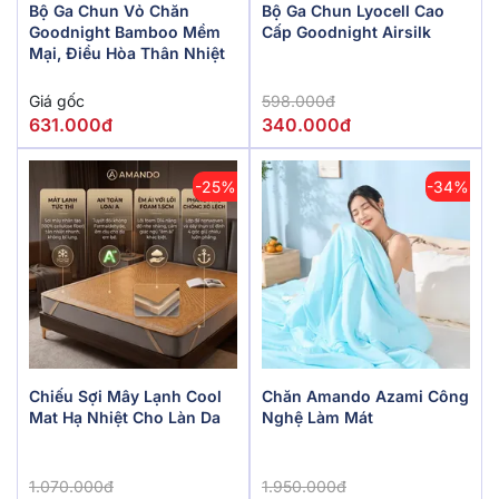
Bộ Ga Chun Vỏ Chăn
Bộ Ga Chun Lyocell Cao
Goodnight Bamboo Mềm
Cấp Goodnight Airsilk
Mại, Điều Hòa Thân Nhiệt
Giá gốc
598.000đ
631.000đ
340.000đ
-25%
-34%
Chiếu Sợi Mây Lạnh Cool
Chăn Amando Azami Công
Mat Hạ Nhiệt Cho Làn Da
Nghệ Làm Mát
1.070.000đ
1.950.000đ