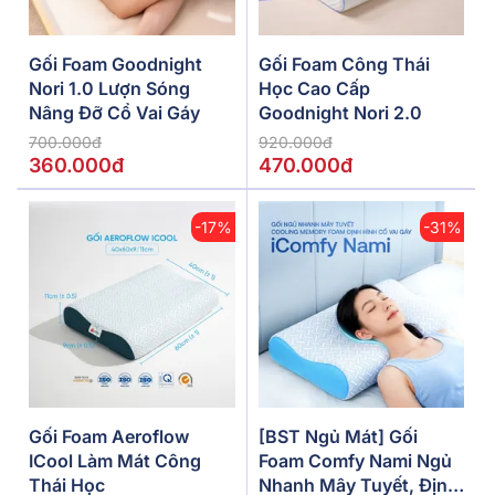
Gối Foam Goodnight
Gối Foam Công Thái
Nori 1.0 Lượn Sóng
Học Cao Cấp
Nâng Đỡ Cổ Vai Gáy
Goodnight Nori 2.0
700.000đ
920.000đ
360.000đ
470.000đ
-17%
-31%
Gối Foam Aeroflow
[BST Ngủ Mát] Gối
ICool Làm Mát Công
Foam Comfy Nami Ngủ
Thái Học
Nhanh Mây Tuyết, Định