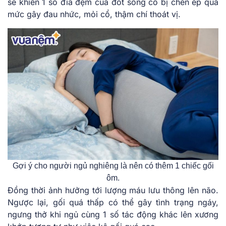
sẽ khiến 1 số đĩa đệm của đốt sống cổ bị chèn ép quá
mức gây đau nhức, mỏi cổ, thậm chí thoát vị.
Gợi ý cho người ngủ nghiêng là nên có thêm 1 chiếc gối
ôm.
Đồng thời ảnh hưởng tới lượng máu lưu thông lên não.
Ngược lại, gối quá thấp có thể gây tình trạng ngáy,
ngưng thở khi ngủ cùng 1 số tác động khác lên xương