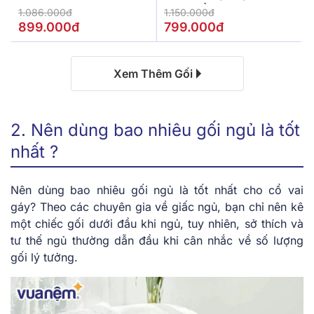
Hình Cổ Vai Gáy
1.086.000đ
1.150.000đ
899.000đ
799.000đ
Xem Thêm Gối
2. Nên dùng bao nhiêu gối ngủ là tốt
nhất ?
Nên dùng bao nhiêu gối ngủ là tốt nhất cho cổ vai
gáy?
Theo các chuyên gia về giấc ngủ, bạn chỉ nên kê
một chiếc gối dưới đầu khi ngủ, tuy nhiên, sở thích và
tư thế ngủ thường dẫn đầu khi cân nhắc về số lượng
gối lý tưởng.