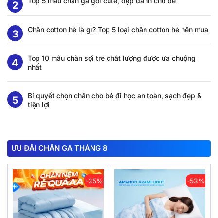
Top 5 mẫu chăn ga gối cute, đẹp dành cho bé
Chăn cotton hè là gì? Top 5 loại chăn cotton hè nên mua
Top 10 mẫu chăn sợi tre chất lượng được ưa chuộng
nhất
Bí quyết chọn chăn cho bé đi học an toàn, sạch đẹp &
tiện lợi
ƯU ĐÃI CHĂN GA THÁNG 8
-35%
-53%