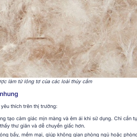
ợc làm từ lông tơ của các loài thủy cầm
g nhung
u thích trên thị trường:
ung tạo cảm giác mịn màng và êm ái khi sử dụng. Chỉ cần t
thấy thư giãn và dễ chuyển giấc hơn.
bóng bẩy, mềm mại, giúp không gian phòng ngủ hoặc phòn