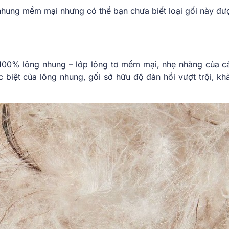
nhung mềm mại nhưng có thể bạn chưa biết loại gối này đư
100% lông nhung – lớp lông tơ mềm mại, nhẹ nhàng của cá
 biệt của lông nhung, gối sở hữu độ đàn hồi vượt trội, kh