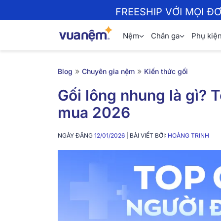
FREESHIP VỚI MỌI Đ
Nệm
Chăn ga
Phụ kiệ
»
»
Blog
Chuyên gia nệm
Kiến thức gối
Gối lông nhung là gì? 
mua 2026
NGÀY ĐĂNG
12/01/2026
| BÀI VIẾT BỞI:
HOÀNG TRINH