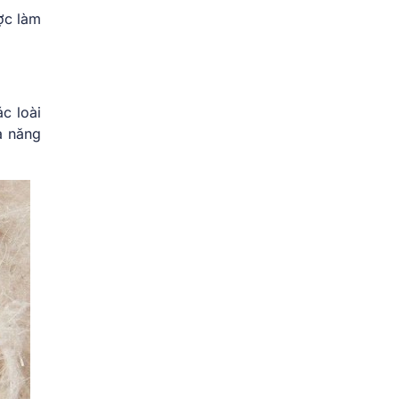
ợc làm
c loài
ả năng