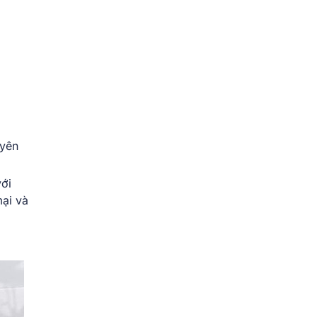
uyên
với
mại và