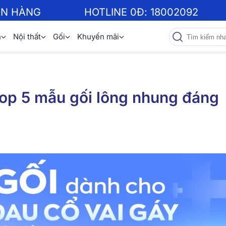
ƠN HÀNG
HOTLINE 0Đ:
18002092
n
Nội thất
Gối
Khuyến mãi
Top 5 mẫu gối lông nhung đáng