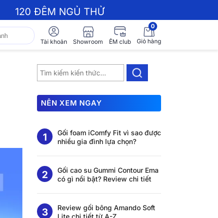
120 ĐÊM NGỦ THỬ
0
Giỏ hàng
Showroom
Tài khoản
ÊM club
NÊN XEM NGAY
Gối foam iComfy Fit vì sao được
nhiều gia đình lựa chọn?
Gối cao su Gummi Contour Ema
có gì nổi bật? Review chi tiết
Review gối bông Amando Soft
Lite chi tiết từ A-Z