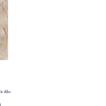
ựa đầu
g