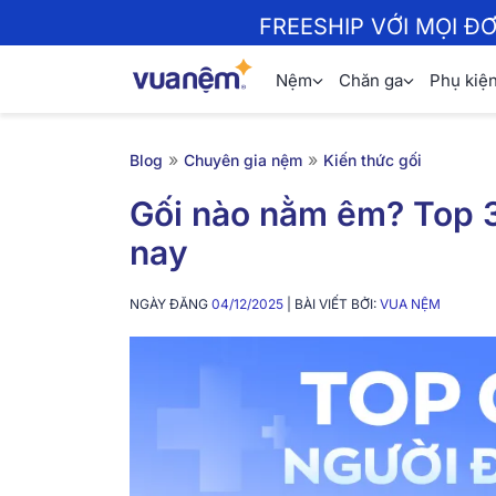
FREESHIP VỚI MỌI Đ
Nệm
Chăn ga
Phụ kiệ
»
»
Blog
Chuyên gia nệm
Kiến thức gối
Gối nào nằm êm? Top 3
nay
NGÀY ĐĂNG
04/12/2025
| BÀI VIẾT BỞI:
VUA NỆM