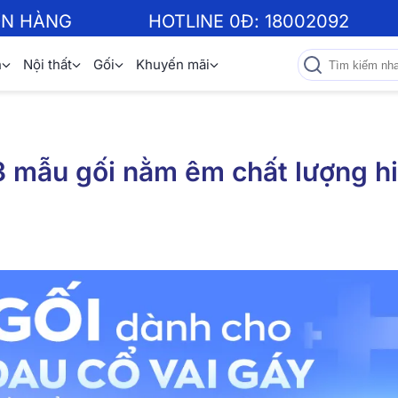
ƠN HÀNG
HOTLINE 0Đ:
18002092
n
Nội thất
Gối
Khuyến mãi
 mẫu gối nằm êm chất lượng h