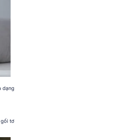
a dạng
gối tơ