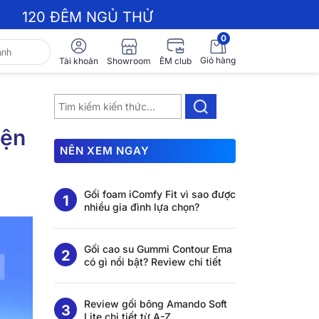
120 ĐÊM NGỦ THỬ
0
Giỏ hàng
Showroom
Tài khoản
ÊM club
iện
NÊN XEM NGAY
Gối foam iComfy Fit vì sao được
nhiều gia đình lựa chọn?
Gối cao su Gummi Contour Ema
có gì nổi bật? Review chi tiết
Review gối bông Amando Soft
Lite chi tiết từ A-Z