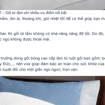
– Gối tơ tằm với nhiều ưu điểm nổi bật
ềm, êm ái, thoáng khí, giữ nhiệt tốt để có thể giúp bạn m
khác thì gối tơ tằm không có khả năng nâng đỡ tốt. Do đó,
ấc ngủ không được thoải mái.
hị trường dòng gối bông cao cấp làm từ ruột gối bao gồm: b
hay Đức,… nên vừa giúp đảm bảo an toàn cho sức khỏe của
 tuyệt đối cho một giấc ngủ ngon, trọn vẹn.