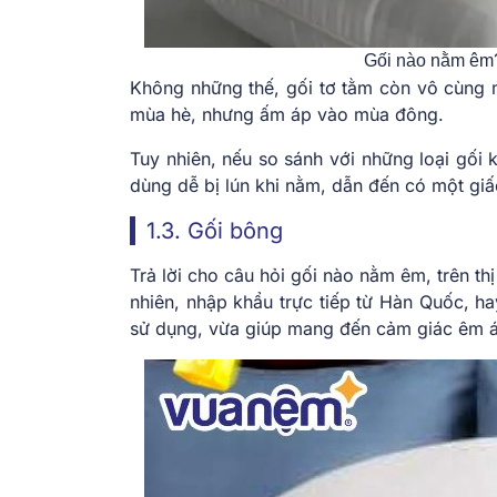
Gối nào nằm êm? 
Không những thế, gối tơ tằm còn vô cùng m
mùa hè, nhưng ấm áp vào mùa đông.
Tuy nhiên, nếu so sánh với những loại gối 
dùng dễ bị lún khi nằm, dẫn đến có một gi
1.3. Gối bông
Trả lời cho câu hỏi gối nào nằm êm, trên t
nhiên, nhập khẩu trực tiếp từ Hàn Quốc, 
sử dụng, vừa giúp mang đến cảm giác êm ái