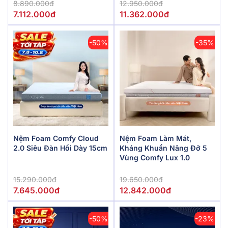
8.890.000đ
12.950.000đ
7.112.000đ
11.362.000đ
-50%
-35%
Nệm Foam Comfy Cloud
Nệm Foam Làm Mát,
2.0 Siêu Đàn Hồi Dày 15cm
Kháng Khuẩn Nâng Đỡ 5
Vùng Comfy Lux 1.0
15.290.000đ
19.650.000đ
7.645.000đ
12.842.000đ
-50%
-23%