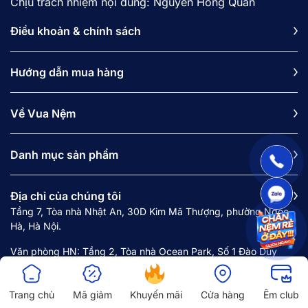
Chịu trách nhiệm nội dung: Nguyễn Hồng Quân
Điều khoản & chính sách
Hướng dẫn mua hàng
Về Vua Nệm
Danh mục sản phẩm
Địa chỉ của chúng tôi
Tầng 7, Tòa nhà Nhật An, 30D Kim Mã Thượng, phường Ngọc
Hà, Hà Nội.
Văn phòng HN: Tầng 2, Tòa nhà Ocean Park, Số 1 Đào Duy
Anh, phường Kim Liên, Hà Nội.
Văn phòng HCM: 121B Nguyễn Văn Trỗi, phường Phú Nhuận,
Trang chủ
Mã giảm
Khuyến mãi
Cửa hàng
Êm club
Thành phố Hồ Chí Minh.