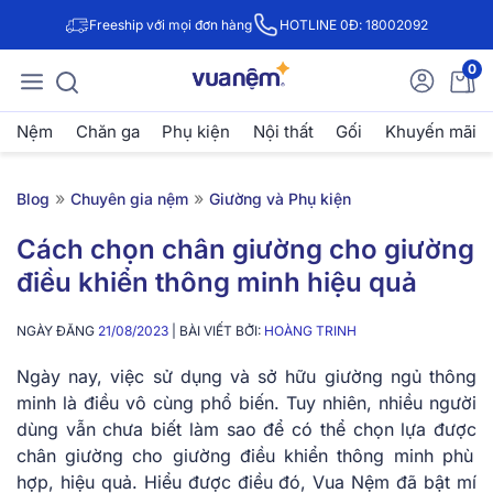
Freeship với mọi đơn hàng
HOTLINE 0Đ: 18002092
0
Nệm
Chăn ga
Phụ kiện
Nội thất
Gối
Khuyến mãi
»
»
Blog
Chuyên gia nệm
Giường và Phụ kiện
Cách chọn chân giường cho giường
điều khiển thông minh hiệu quả
NGÀY ĐĂNG
21/08/2023
| BÀI VIẾT BỞI:
HOÀNG TRINH
Ngày nay, việc sử dụng và sở hữu giường ngủ thông
minh là điều vô cùng phổ biến. Tuy nhiên, nhiều người
dùng vẫn chưa biết làm sao để có thể chọn lựa được
chân giường cho giường điều khiển thông minh
phù
hợp, hiệu quả. Hiểu được điều đó, Vua Nệm đã bật mí