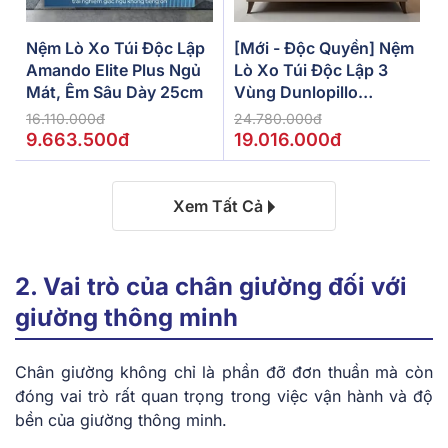
Nệm Lò Xo Túi Độc Lập
[Mới - Độc Quyền] Nệm
Amando Elite Plus Ngủ
Lò Xo Túi Độc Lập 3
Mát, Êm Sâu Dày 25cm
Vùng Dunlopillo
De.Stress Powerful
16.110.000đ
24.780.000đ
9.663.500đ
19.016.000đ
Xem Tất Cả
2. Vai trò của chân giường đối với
giường thông minh
Chân giường không chỉ là phần đỡ đơn thuần mà còn
đóng vai trò rất quan trọng trong việc vận hành và độ
bền của giường thông minh.