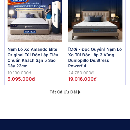
Nệm Lò Xo Amando Elite
[Mới - Độc Quyền] Nệm Lò
Original Túi Độc Lập Tiêu
Xo Túi Độc Lập 3 Vùng
Chuẩn Khách Sạn 5 Sao
Dunlopillo De.Stress
Dày 23cm
Powerful
10.190.000đ
24.780.000đ
5.095.000đ
19.016.000đ
Tất Cả Ưu Đãi