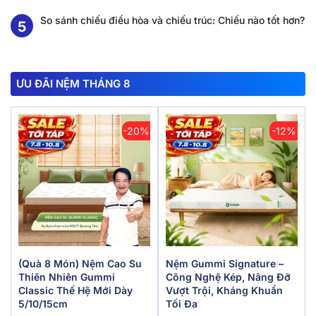
So sánh chiếu điều hòa và chiếu trúc: Chiếu nào tốt hơn?
ƯU ĐÃI NỆM THÁNG 8
-20%
-12%
(Quà 8 Món) Nệm Cao Su
Nệm Gummi Signature –
Thiên Nhiên Gummi
Công Nghệ Kép, Nâng Đỡ
Classic Thế Hệ Mới Dày
Vượt Trội, Kháng Khuẩn
5/10/15cm
Tối Đa