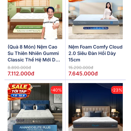
(Quà 8 Món) Nệm Cao
Nệm Foam Comfy Cloud
Su Thiên Nhiên Gummi
2.0 Siêu Đàn Hồi Dày
Classic Thế Hệ Mới Dày
15cm
5/10/15cm
8.890.000đ
15.290.000đ
7.112.000đ
7.645.000đ
-40%
-23%