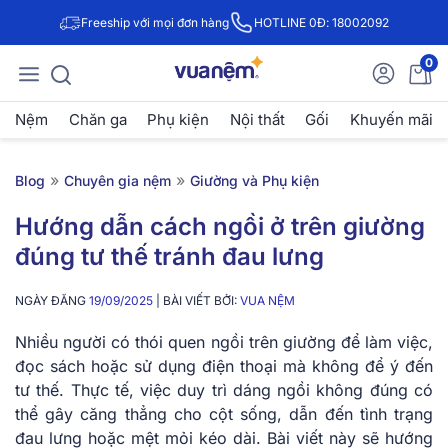
Freeship với mọi đơn hàng
HOTLINE 0Đ: 18002092
0
Nệm
Chăn ga
Phụ kiện
Nội thất
Gối
Khuyến mãi
»
»
Blog
Chuyên gia nệm
Giường và Phụ kiện
Hướng dẫn cách ngồi ở trên giường
đúng tư thế tránh đau lưng
NGÀY ĐĂNG
19/09/2025
| BÀI VIẾT BỞI:
VUA NỆM
Nhiều người có thói quen ngồi trên giường để làm việc,
đọc sách hoặc sử dụng điện thoại mà không để ý đến
tư thế. Thực tế, việc duy trì dáng ngồi không đúng có
thể gây căng thẳng cho cột sống, dẫn đến tình trạng
đau lưng hoặc mệt mỏi kéo dài. Bài viết này sẽ hướng