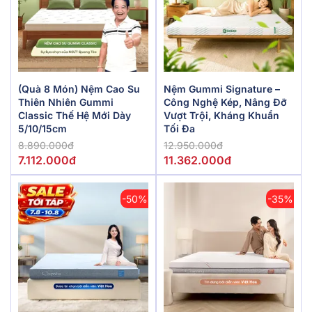
(Quà 8 Món) Nệm Cao Su
Nệm Gummi Signature –
Thiên Nhiên Gummi
Công Nghệ Kép, Nâng Đỡ
Classic Thế Hệ Mới Dày
Vượt Trội, Kháng Khuẩn
5/10/15cm
Tối Đa
8.890.000đ
12.950.000đ
7.112.000đ
11.362.000đ
-50%
-35%