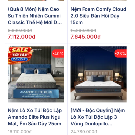
(Quà 8 Món) Nệm Cao
Nệm Foam Comfy Cloud
Su Thiên Nhiên Gummi
2.0 Siêu Đàn Hồi Dày
Classic Thế Hệ Mới Dày
15cm
5/10/15cm
8.890.000đ
15.290.000đ
7.112.000đ
7.645.000đ
-40%
-23%
Nệm Lò Xo Túi Độc Lập
[Mới - Độc Quyền] Nệm
Amando Elite Plus Ngủ
Lò Xo Túi Độc Lập 3
Mát, Êm Sâu Dày 25cm
Vùng Dunlopillo
De.Stress Powerful
16.110.000đ
24.780.000đ