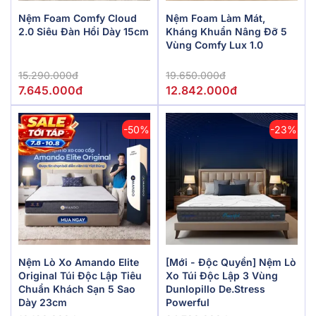
Nệm Foam Comfy Cloud
Nệm Foam Làm Mát,
2.0 Siêu Đàn Hồi Dày 15cm
Kháng Khuẩn Nâng Đỡ 5
Vùng Comfy Lux 1.0
15.290.000đ
19.650.000đ
7.645.000đ
12.842.000đ
-50%
-23%
Nệm Lò Xo Amando Elite
[Mới - Độc Quyền] Nệm Lò
Original Túi Độc Lập Tiêu
Xo Túi Độc Lập 3 Vùng
Chuẩn Khách Sạn 5 Sao
Dunlopillo De.Stress
Dày 23cm
Powerful