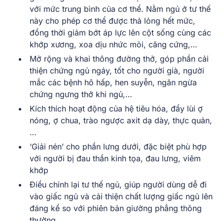
với mức trung bình của cơ thể. Nằm ngủ ở tư thế
này cho phép cơ thể được thả lỏng hết mức,
đồng thời giảm bớt áp lực lên cột sống cùng các
khớp xương, xoa dịu nhức mỏi, căng cứng,…
Mở rộng và khai thông đường thở, góp phần cải
thiện chứng ngủ ngáy, tốt cho người già, người
mắc các bệnh hô hấp, hen suyễn, ngăn ngừa
chứng ngưng thở khi ngủ,…
Kích thích hoạt động của hệ tiêu hóa, đẩy lùi ợ
nóng, ợ chua, trào ngược axit dạ dày, thực quản,
…
‘Giải nén’ cho phần lưng dưới, đặc biệt phù hợp
với người bị đau thần kinh tọa, đau lưng, viêm
khớp
Điều chỉnh lại tư thế ngủ, giúp người dùng dễ đi
vào giấc ngủ và cải thiện chất lượng giấc ngủ lên
đáng kể so với phiên bản giường phẳng thông
thường