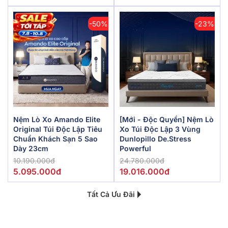
-50%
-23%
Nệm Lò Xo Amando Elite
[Mới - Độc Quyền] Nệm Lò
Original Túi Độc Lập Tiêu
Xo Túi Độc Lập 3 Vùng
Chuẩn Khách Sạn 5 Sao
Dunlopillo De.Stress
Dày 23cm
Powerful
10.190.000đ
24.780.000đ
5.095.000đ
19.016.000đ
Tất Cả Ưu Đãi