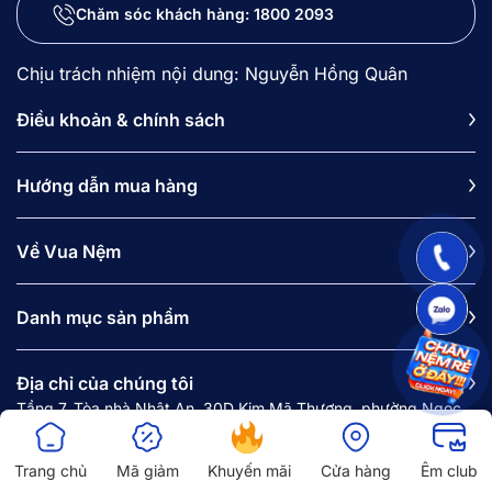
Chăm sóc khách hàng:
1800 2093
Chịu trách nhiệm nội dung: Nguyễn Hồng Quân
Điều khoản & chính sách
Hướng dẫn mua hàng
Về Vua Nệm
Danh mục sản phẩm
Địa chỉ của chúng tôi
Tầng 7, Tòa nhà Nhật An, 30D Kim Mã Thượng, phường Ngọc
Hà, Hà Nội.
Trang chủ
Mã giảm
Khuyến mãi
Cửa hàng
Êm club
Văn phòng HN: Tầng 2, Tòa nhà Ocean Park, Số 1 Đào Duy