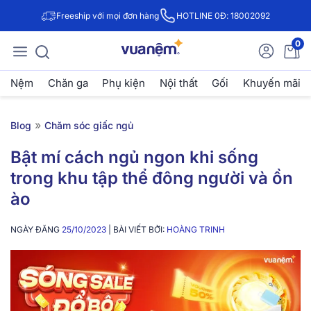
Freeship với mọi đơn hàng
HOTLINE 0Đ: 18002092
0
Nệm
Chăn ga
Phụ kiện
Nội thất
Gối
Khuyến mãi
»
Blog
Chăm sóc giấc ngủ
Bật mí cách ngủ ngon khi sống
trong khu tập thể đông người và ồn
ào
NGÀY ĐĂNG
25/10/2023
| BÀI VIẾT BỞI:
HOÀNG TRINH