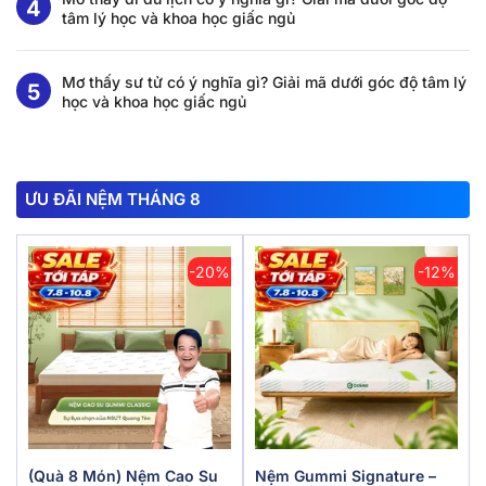
tâm lý học và khoa học giấc ngủ
Mơ thấy sư tử có ý nghĩa gì? Giải mã dưới góc độ tâm lý
học và khoa học giấc ngủ
ƯU ĐÃI NỆM THÁNG 8
-20%
-12%
(Quà 8 Món) Nệm Cao Su
Nệm Gummi Signature –