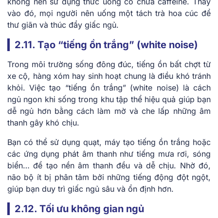
không nên sử dụng thức uống có chứa caffeine. Thay
vào đó, mọi người nên uống một tách trà hoa cúc để
thư giãn và thúc đẩy giấc ngủ.
2.11. Tạo “tiếng ồn trắng” (white noise)
Trong môi trường sống đông đúc, tiếng ồn bất chợt từ
xe cộ, hàng xóm hay sinh hoạt chung là điều khó tránh
khỏi. Việc tạo “tiếng ồn trắng” (white noise) là cách
ngủ ngon khi sống trong khu tập thể hiệu quả giúp bạn
dễ ngủ hơn bằng cách làm mờ và che lấp những âm
thanh gây khó chịu.
Bạn có thể sử dụng quạt, máy tạo tiếng ồn trắng hoặc
các ứng dụng phát âm thanh như tiếng mưa rơi, sóng
biển… để tạo nền âm thanh đều và dễ chịu. Nhờ đó,
não bộ ít bị phân tâm bởi những tiếng động đột ngột,
giúp bạn duy trì giấc ngủ sâu và ổn định hơn.
2.12. Tối ưu không gian ngủ