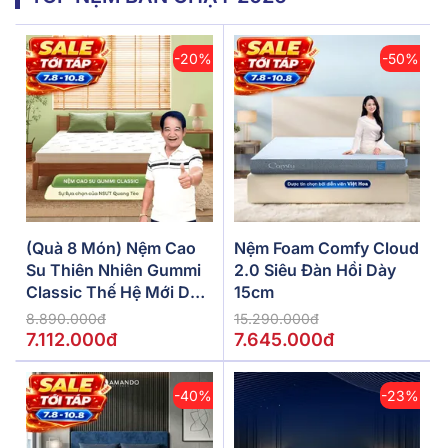
-20%
-50%
(Quà 8 Món) Nệm Cao
Nệm Foam Comfy Cloud
Su Thiên Nhiên Gummi
2.0 Siêu Đàn Hồi Dày
Classic Thế Hệ Mới Dày
15cm
5/10/15cm
8.890.000đ
15.290.000đ
7.112.000đ
7.645.000đ
-40%
-23%