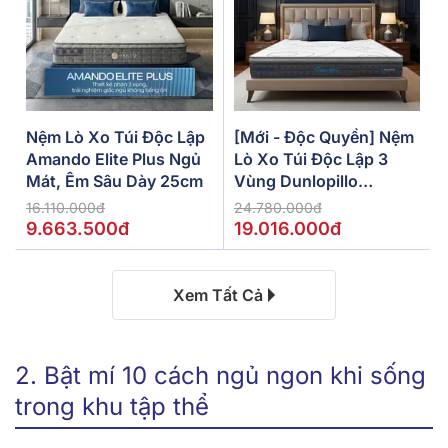
Nệm Lò Xo Túi Độc Lập
[Mới - Độc Quyền] Nệm
Amando Elite Plus Ngủ
Lò Xo Túi Độc Lập 3
Mát, Êm Sâu Dày 25cm
Vùng Dunlopillo
De.Stress Powerful
16.110.000đ
24.780.000đ
9.663.500đ
19.016.000đ
Xem Tất Cả
2. Bật mí 10 cách ngủ ngon khi sống
trong khu tập thể