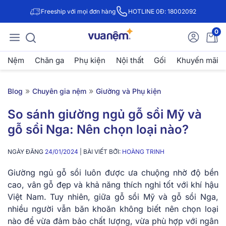
Freeship với mọi đơn hàng
HOTLINE 0Đ: 18002092
0
Nệm
Chăn ga
Phụ kiện
Nội thất
Gối
Khuyến mãi
»
»
Blog
Chuyên gia nệm
Giường và Phụ kiện
So sánh giường ngủ gỗ sồi Mỹ và
gỗ sồi Nga: Nên chọn loại nào?
NGÀY ĐĂNG
24/01/2024
| BÀI VIẾT BỞI:
HOÀNG TRINH
Giường ngủ gỗ sồi luôn được ưa chuộng nhờ độ bền
cao, vân gỗ đẹp và khả năng thích nghi tốt với khí hậu
Việt Nam. Tuy nhiên, giữa gỗ sồi Mỹ và gỗ sồi Nga,
nhiều người vẫn băn khoăn không biết nên chọn loại
nào để vừa đảm bảo chất lượng, vừa phù hợp với ngân