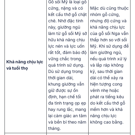
Gỗ sồi Mỹ là loại gỗ
cứng, nặng và có
Mặc dù cũng thuộc
kết cấu thớ gỗ chặt
nhóm gỗ cứng,
chẽ. Nhờ đặc tính
nhưng độ cứng và
này, giường ngủ
khả năng chịu lực
làm từ gỗ sồi Mỹ sở
của gỗ sồi Nga vẫn
hữu khả năng chịu
thấp hơn so với sồi
lực nén và lực uốn
Mỹ. Khi sử dụng để
rất tốt, đảm bảo độ
làm giường ngủ,
vững chắc trong
nếu quá trình xử lý
Khả năng chịu lực
quá trình sử dụng.
và lắp ráp không
và tuổi thọ
Dù sử dụng trong
kỹ, sau thời gian
thời gian dài,
dài có thể xảy ra
khung giường vẫn
hiện tượng cong
giữ được sự ổn
vênh nhẹ hoặc
định, hạn chế tối
phát ra tiếng kêu
đa tình trạng ọp ẹp
do kết cấu thớ gỗ
hay rung lắc, mang
mềm hơn và khả
lại cảm giác an tâm
năng chịu lực
và bền bỉ theo năm
không cao bằng.
tháng.