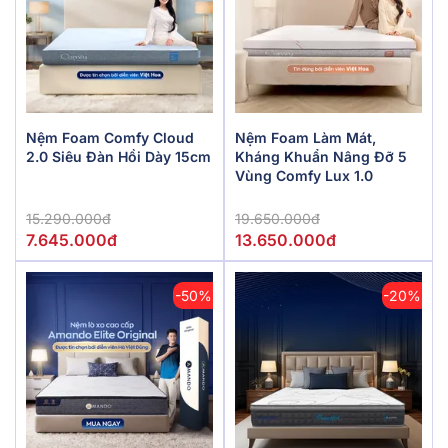
Nệm Foam Comfy Cloud
Nệm Foam Làm Mát,
2.0 Siêu Đàn Hồi Dày 15cm
Kháng Khuẩn Nâng Đỡ 5
Vùng Comfy Lux 1.0
15.290.000đ
19.650.000đ
7.645.000đ
13.650.000đ
-50%
-20%