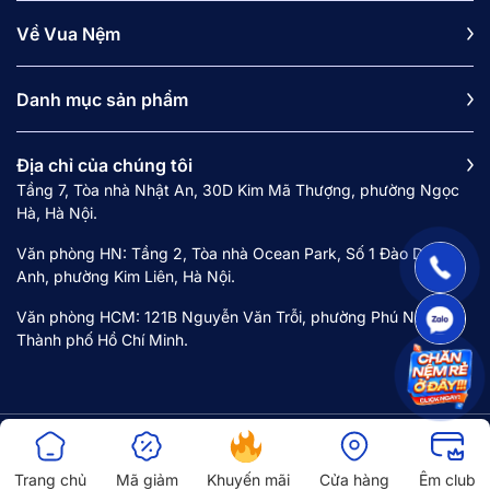
Về Vua Nệm
Danh mục sản phẩm
Địa chỉ của chúng tôi
Tầng 7, Tòa nhà Nhật An, 30D Kim Mã Thượng, phường Ngọc
Hà, Hà Nội.
Văn phòng HN: Tầng 2, Tòa nhà Ocean Park, Số 1 Đào Duy
Anh, phường Kim Liên, Hà Nội.
Văn phòng HCM: 121B Nguyễn Văn Trỗi, phường Phú Nhuận,
Thành phố Hồ Chí Minh.
Copyright © 2024 Công ty cổ phần Vua Nệm. Mã số doanh nghiệp 0107968516
Trang chủ
Mã giảm
Khuyến mãi
Cửa hàng
Êm club
do Sở Kế hoạch Đầu tư Hà Nội cấp lần 1 ngày 18/8/2017