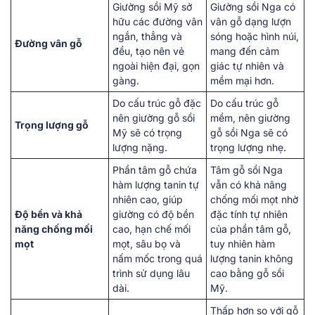
Giường sồi Mỹ sở
Giường sồi Nga có
hữu các đường vân
vân gỗ dạng lượn
ngắn, thẳng và
sóng hoặc hình núi,
Đường vân gỗ
đều, tạo nên vẻ
mang đến cảm
ngoài hiện đại, gọn
giác tự nhiên và
gàng.
mềm mại hơn.
Do cấu trúc gỗ đặc
Do cấu trúc gỗ
nên giường gỗ sồi
mềm, nên giường
Trọng lượng gỗ
Mỹ sẽ có trọng
gỗ sồi Nga sẽ có
lượng nặng.
trọng lượng nhẹ.
Phần tâm gỗ chứa
Tâm gỗ sồi Nga
hàm lượng tanin tự
vẫn có khả năng
nhiên cao, giúp
chống mối mọt nhờ
Độ bền và khả
giường có độ bền
đặc tính tự nhiên
năng chống mối
cao, hạn chế mối
của phần tâm gỗ,
mọt
mọt, sâu bọ và
tuy nhiên hàm
nấm mốc trong quá
lượng tanin không
trình sử dụng lâu
cao bằng gỗ sồi
dài.
Mỹ.
Thấp hơn so với gỗ