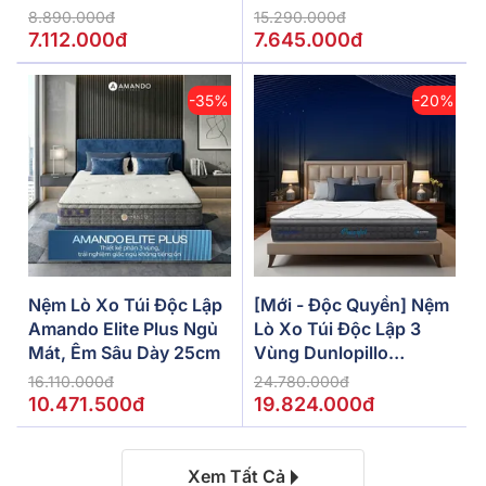
5/10/15cm
8.890.000đ
15.290.000đ
7.112.000đ
7.645.000đ
-35%
-20%
Nệm Lò Xo Túi Độc Lập
[Mới - Độc Quyền] Nệm
Amando Elite Plus Ngủ
Lò Xo Túi Độc Lập 3
Mát, Êm Sâu Dày 25cm
Vùng Dunlopillo
De.Stress Powerful
16.110.000đ
24.780.000đ
10.471.500đ
19.824.000đ
Xem Tất Cả