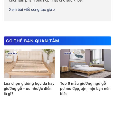
chọn sản phẩm phù hợp nhất cho sức khỏe.
Xem bài viết cùng tác giả »
CÓ THỂ BẠN QUAN TÂM
Lựa chọn giường bọc da hay
Top 6 mẫu giường ngủ gỗ
giường gỗ – ưu nhược điểm
pơ mu đẹp, xịn, mịn bạn nên
là gì?
biết