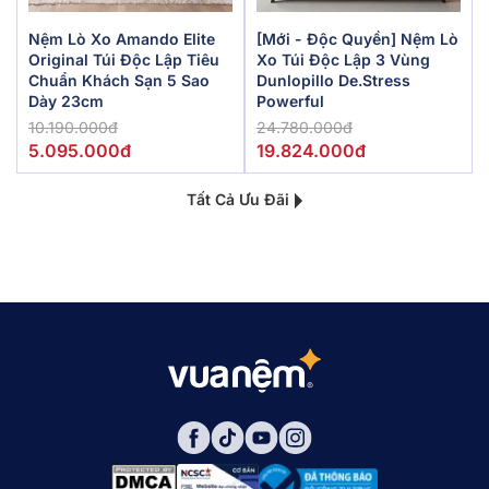
Nệm Lò Xo Amando Elite
[Mới - Độc Quyền] Nệm Lò
Original Túi Độc Lập Tiêu
Xo Túi Độc Lập 3 Vùng
Chuẩn Khách Sạn 5 Sao
Dunlopillo De.Stress
Dày 23cm
Powerful
10.190.000đ
24.780.000đ
5.095.000đ
19.824.000đ
Tất Cả Ưu Đãi