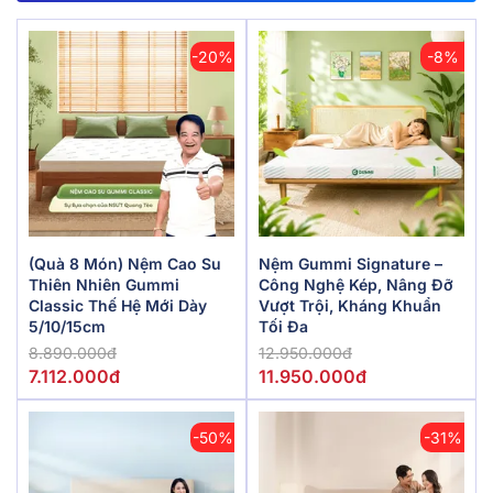
-20%
-8%
(Quà 8 Món) Nệm Cao Su
Nệm Gummi Signature –
Thiên Nhiên Gummi
Công Nghệ Kép, Nâng Đỡ
Classic Thế Hệ Mới Dày
Vượt Trội, Kháng Khuẩn
5/10/15cm
Tối Đa
8.890.000đ
12.950.000đ
7.112.000đ
11.950.000đ
-50%
-31%