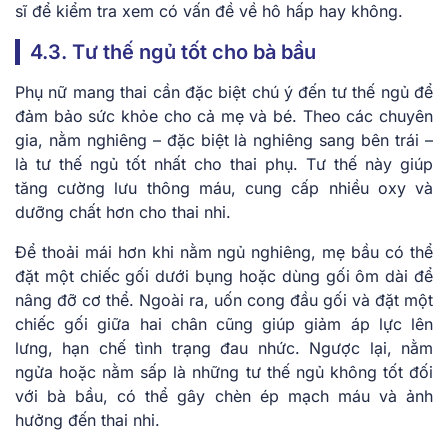
sĩ để kiểm tra xem có vấn đề về hô hấp hay không.
4.3. Tư thế ngủ tốt cho bà bầu
Phụ nữ mang thai cần đặc biệt chú ý đến tư thế ngủ để
đảm bảo sức khỏe cho cả mẹ và bé. Theo các chuyên
gia, nằm nghiêng – đặc biệt là nghiêng sang bên trái –
là tư thế ngủ tốt nhất cho thai phụ. Tư thế này giúp
tăng cường lưu thông máu, cung cấp nhiều oxy và
dưỡng chất hơn cho thai nhi.
Để thoải mái hơn khi nằm ngủ nghiêng, mẹ bầu có thể
đặt một chiếc gối dưới bụng hoặc dùng gối ôm dài để
nâng đỡ cơ thể. Ngoài ra, uốn cong đầu gối và đặt một
chiếc gối giữa hai chân cũng giúp giảm áp lực lên
lưng, hạn chế tình trạng đau nhức. Ngược lại, nằm
ngửa hoặc nằm sấp là những tư thế ngủ không tốt đối
với bà bầu, có thể gây chèn ép mạch máu và ảnh
hưởng đến thai nhi.