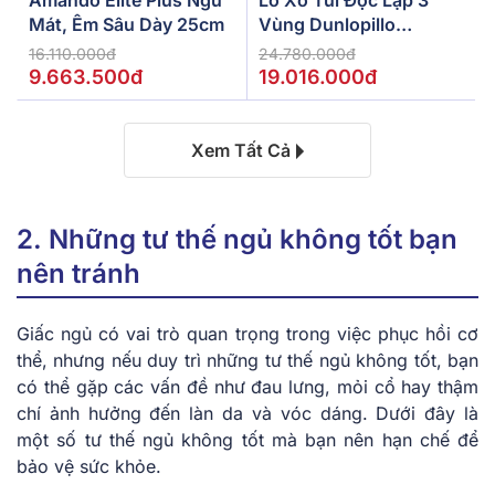
Mát, Êm Sâu Dày 25cm
Vùng Dunlopillo
De.Stress Powerful
16.110.000đ
24.780.000đ
9.663.500đ
19.016.000đ
Xem Tất Cả
2. Những tư thế ngủ không tốt bạn
nên tránh
Giấc ngủ có vai trò quan trọng trong việc phục hồi cơ
thể, nhưng nếu duy trì những tư thế ngủ không tốt, bạn
có thể gặp các vấn đề như đau lưng, mỏi cổ hay thậm
chí ảnh hưởng đến làn da và vóc dáng. Dưới đây là
một số tư thế ngủ không tốt mà bạn nên hạn chế để
bảo vệ sức khỏe.