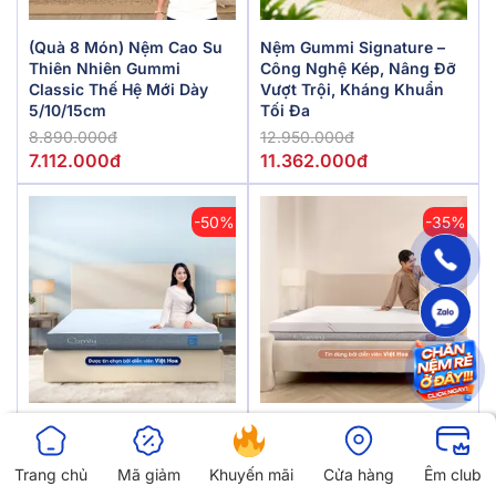
(Quà 8 Món) Nệm Cao Su
Nệm Gummi Signature –
Thiên Nhiên Gummi
Công Nghệ Kép, Nâng Đỡ
Classic Thế Hệ Mới Dày
Vượt Trội, Kháng Khuẩn
5/10/15cm
Tối Đa
8.890.000đ
12.950.000đ
7.112.000đ
11.362.000đ
-50%
-35%
Nệm Foam Comfy Cloud
Nệm Foam Làm Mát,
2.0 Siêu Đàn Hồi Dày 15cm
Kháng Khuẩn Nâng Đỡ 5
Vùng Comfy Lux 1.0
Trang chủ
Mã giảm
Khuyến mãi
Cửa hàng
Êm club