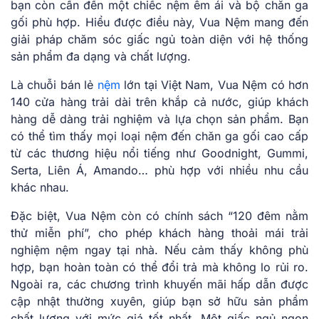
bạn còn cần đến một chiếc nệm êm ái và bộ chăn ga
gối phù hợp. Hiểu được điều này, Vua Nệm mang đến
giải pháp chăm sóc giấc ngủ toàn diện với hệ thống
sản phẩm đa dạng và chất lượng.
Là chuỗi bán lẻ
nệm
lớn tại Việt Nam, Vua Nệm có hơn
140 cửa hàng trải dài trên khắp cả nước, giúp khách
hàng dễ dàng trải nghiệm và lựa chọn sản phẩm. Bạn
có thể tìm thấy mọi loại nệm đến chăn ga gối cao cấp
từ các thương hiệu nổi tiếng như Goodnight, Gummi,
Serta, Liên Á, Amando… phù hợp với nhiều nhu cầu
khác nhau.
Đặc biệt, Vua Nệm còn có chính sách “120 đêm nằm
thử miễn phí”, cho phép khách hàng thoải mái trải
nghiệm nệm ngay tại nhà. Nếu cảm thấy không phù
hợp, bạn hoàn toàn có thể đổi trả mà không lo rủi ro.
Ngoài ra, các chương trình khuyến mãi hấp dẫn được
cập nhật thường xuyên, giúp bạn sở hữu sản phẩm
chất lượng với mức giá tốt nhất. Một giấc ngủ ngon