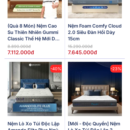
(Quà 8 Món) Nệm Cao
Nệm Foam Comfy Cloud
Su Thiên Nhiên Gummi
2.0 Siêu Đàn Hồi Dày
Classic Thế Hệ Mới Dày
15cm
5/10/15cm
8.890.000đ
15.290.000đ
7.112.000đ
7.645.000đ
-40%
-23%
Nệm Lò Xo Túi Độc Lập
[Mới - Độc Quyền] Nệm
Amando Elite Plus Ngủ
Lò Xo Túi Độc Lập 3