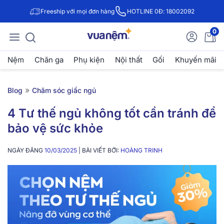
Freeship với mọi đơn hàng
HOTLINE 0Đ: 18002092
0
Nệm
Chăn ga
Phụ kiện
Nội thất
Gối
Khuyến mãi
»
Blog
Chăm sóc giấc ngủ
4 Tư thế ngủ không tốt cần tránh để
bảo vệ sức khỏe
NGÀY ĐĂNG
10/03/2025
| BÀI VIẾT BỞI:
HOÀNG TRINH