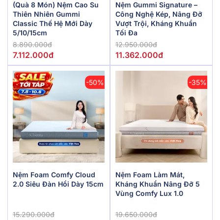
(Quà 8 Món) Nệm Cao Su
Nệm Gummi Signature –
Thiên Nhiên Gummi
Công Nghệ Kép, Nâng Đỡ
Classic Thế Hệ Mới Dày
Vượt Trội, Kháng Khuẩn
5/10/15cm
Tối Đa
8.890.000đ
12.950.000đ
7.112.000đ
11.362.000đ
-50%
-35%
Nệm Foam Comfy Cloud
Nệm Foam Làm Mát,
2.0 Siêu Đàn Hồi Dày 15cm
Kháng Khuẩn Nâng Đỡ 5
Vùng Comfy Lux 1.0
15.290.000đ
19.650.000đ