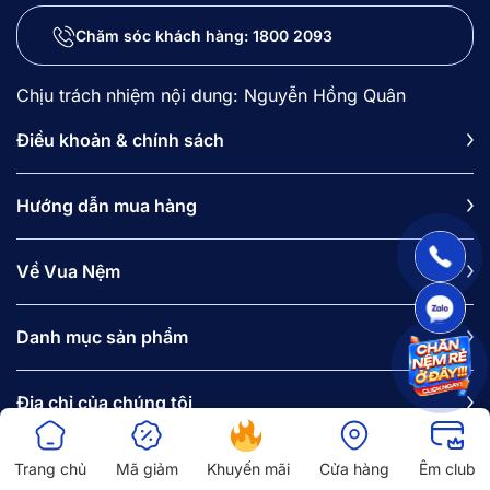
Chăm sóc khách hàng:
1800 2093
Chịu trách nhiệm nội dung: Nguyễn Hồng Quân
Điều khoản & chính sách
Hướng dẫn mua hàng
Về Vua Nệm
Danh mục sản phẩm
Địa chỉ của chúng tôi
Tầng 7, Tòa nhà Nhật An, 30D Kim Mã Thượng, phường Ngọc
Hà, Hà Nội.
Trang chủ
Mã giảm
Khuyến mãi
Cửa hàng
Êm club