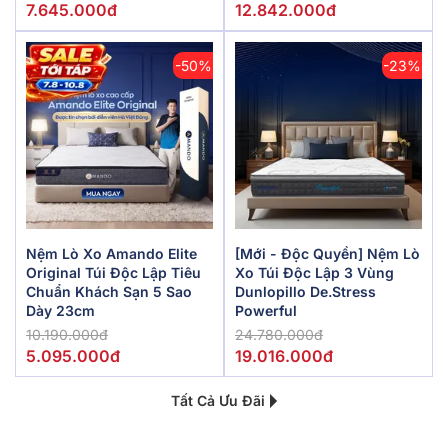
7.645.000đ
12.842.000đ
-50%
-23%
Nệm Lò Xo Amando Elite
[Mới - Độc Quyền] Nệm Lò
Original Túi Độc Lập Tiêu
Xo Túi Độc Lập 3 Vùng
Chuẩn Khách Sạn 5 Sao
Dunlopillo De.Stress
Dày 23cm
Powerful
10.190.000đ
24.780.000đ
5.095.000đ
19.016.000đ
Tất Cả Ưu Đãi