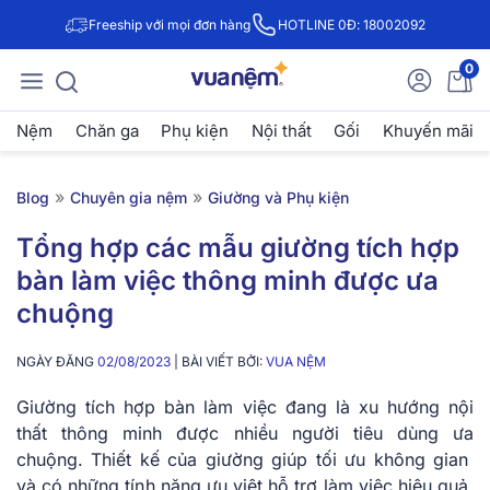
Freeship với mọi đơn hàng
HOTLINE 0Đ: 18002092
0
Nệm
Chăn ga
Phụ kiện
Nội thất
Gối
Khuyến mãi
»
»
Blog
Chuyên gia nệm
Giường và Phụ kiện
Tổng hợp các mẫu giường tích hợp
bàn làm việc thông minh được ưa
chuộng
NGÀY ĐĂNG
02/08/2023
| BÀI VIẾT BỞI:
VUA NỆM
Giường tích hợp bàn làm việc đang là xu hướng nội
thất thông minh được nhiều người tiêu dùng ưa
chuộng. Thiết kế của giường giúp tối ưu không gian
và có những tính năng ưu việt hỗ trợ làm việc hiệu quả.