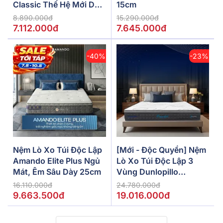
Classic Thế Hệ Mới Dày
15cm
5/10/15cm
8.890.000đ
15.290.000đ
7.112.000đ
7.645.000đ
-40%
-23%
Nệm Lò Xo Túi Độc Lập
[Mới - Độc Quyền] Nệm
Amando Elite Plus Ngủ
Lò Xo Túi Độc Lập 3
Mát, Êm Sâu Dày 25cm
Vùng Dunlopillo
De.Stress Powerful
16.110.000đ
24.780.000đ
9.663.500đ
19.016.000đ