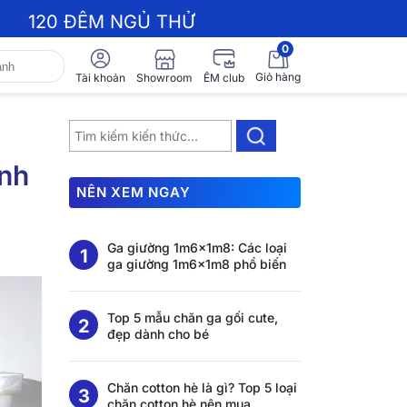
120 ĐÊM NGỦ THỬ
0
Giỏ hàng
Showroom
Tài khoản
ÊM club
ành
NÊN XEM NGAY
Ga giường 1m6x1m8: Các loại
ga giường 1m6x1m8 phổ biến
Top 5 mẫu chăn ga gối cute,
đẹp dành cho bé
Chăn cotton hè là gì? Top 5 loại
chăn cotton hè nên mua