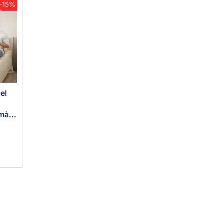
-15%
el
 màu