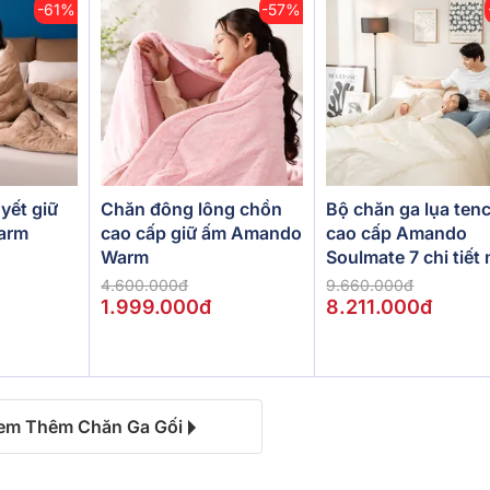
-61%
-57%
Bộ chăn ga lụa tenc
yết giữ
Chăn đông lông chồn
cao cấp Amando
arm
cao cấp giữ ấm Amando
Soulmate 7 chi tiết
Warm
kem
9.660.000đ
4.600.000đ
8.211.000đ
1.999.000đ
em Thêm Chăn Ga Gối