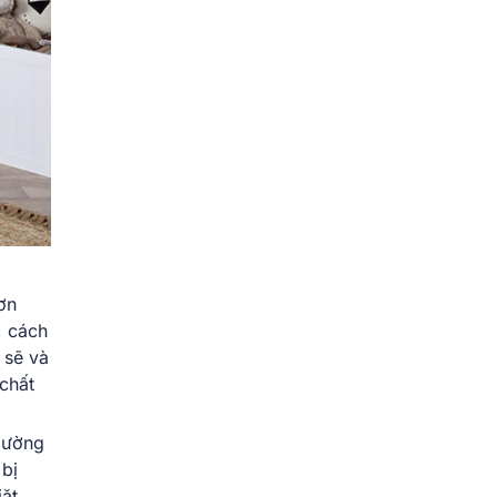
ơn
, cách
 sẽ và
chất
giường
 bị
iặt