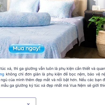
túc xá, thì ga giường vẫn luôn là phụ kiện cần thiết và qua
ờng
không chỉ đơn giản là phụ kiện để bọc nệm, bảo vệ 
n ngủ của mình thêm đẹp mắt và nổi bật hơn. Nếu các bạn đ
c
mẫu ga giường ký túc xá
đẹp nhất mà Vua Nệm sẽ giới thi