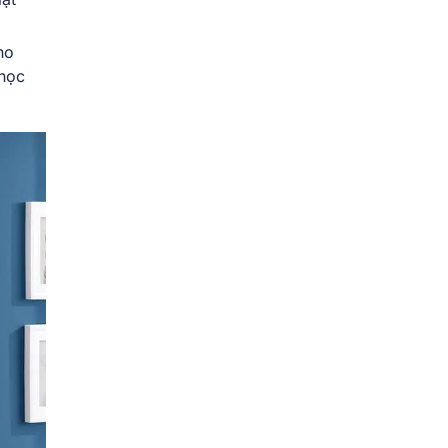
ho
 học