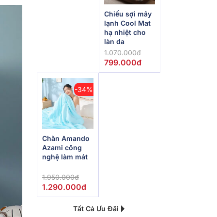
Chiếu sợi mây
lạnh Cool Mat
hạ nhiệt cho
làn da
1.070.000đ
799.000đ
-34%
Chăn Amando
Azami công
nghệ làm mát
1.950.000đ
1.290.000đ
Tất Cả Ưu Đãi