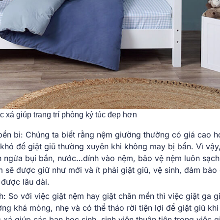
 xá giúp trang trí phòng ký túc đẹp hơn
bền bỉ: Chúng ta biết rằng nệm giường thường có giá cao h
khó để giặt giũ thường xuyên khi không may bị bẩn. Vì vậy
ăn ngừa bụi bẩn, nước…dính vào nệm, bảo vệ nệm luôn sạch
sẽ được giữ như mới và ít phải giặt giũ, vệ sinh, đảm bảo 
 được lâu dài.
: So với việc giặt nệm hay giặt chăn mền thì việc giặt ga 
g khá mỏng, nhẹ và có thể tháo rời tiện lợi để giặt giũ khi
xá giúp các bạn học sinh, sinh viên thuận tiện trong việc g