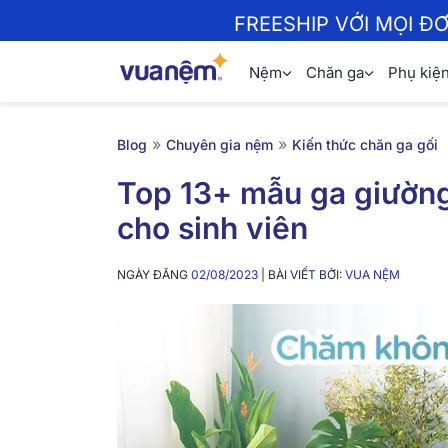
FREESHIP VỚI MỌI Đ
Nệm
Chăn ga
Phụ kiệ
»
»
Blog
Chuyên gia nệm
Kiến thức chăn ga gối
Top 13+ mẫu ga giường 
cho sinh viên
NGÀY ĐĂNG
02/08/2023
| BÀI VIẾT BỞI:
VUA NỆM