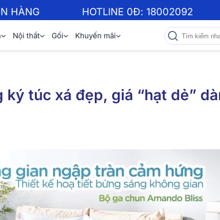
ƠN HÀNG
HOTLINE 0Đ:
18002092
n
Nội thất
Gối
Khuyến mãi
ký túc xá đẹp, giá “hạt dẻ” d