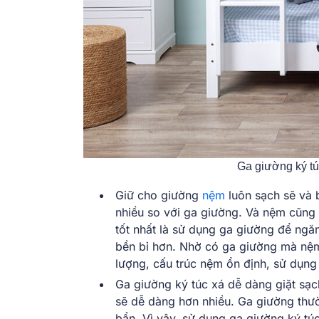
Ga giường ký túc
Giữ cho giường
nệm
luôn sạch sẽ và 
nhiều so với ga giường. Và nệm cũng 
tốt nhất là sử dụng ga giường để ng
bền bỉ hơn. Nhờ có ga giường mà nệm 
lượng, cấu trúc nệm ổn định, sử dụng
Ga giường ký túc xá dễ dàng giặt sạch
sẽ dễ dàng hơn nhiều. Ga giường thườn
bẩn. Vì vậy, sử dụng ga giường ký túc 