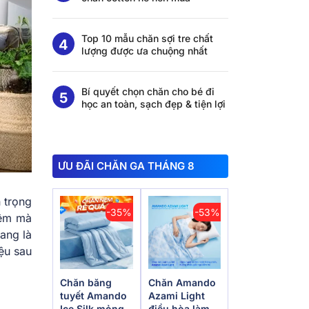
Top 10 mẫu chăn sợi tre chất
lượng được ưa chuộng nhất
Bí quyết chọn chăn cho bé đi
học an toàn, sạch đẹp & tiện lợi
ƯU ĐÃI CHĂN GA THÁNG 8
n trọng
-35%
-53%
nệm mà
ang là
ệu sau
Chăn băng
Chăn Amando
tuyết Amando
Azami Light
Ice Silk mỏng
điều hòa làm