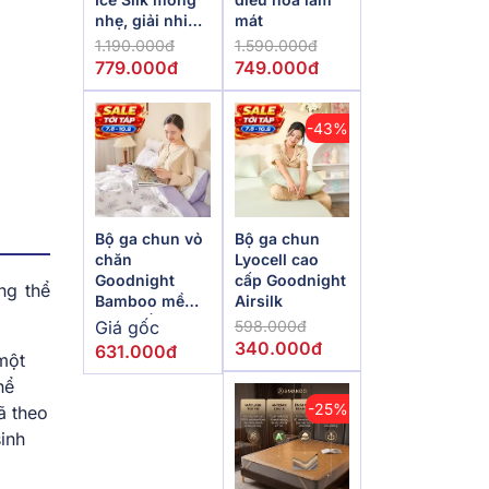
nhẹ, giải nhiệt
mát
mùa hè
1.190.000đ
1.590.000đ
779.000đ
749.000đ
-43%
Bộ ga chun vỏ
Bộ ga chun
chăn
Lyocell cao
Goodnight
cấp Goodnight
ng thể
Bamboo mềm
Airsilk
mại, điều hòa
Giá gốc
598.000đ
thân nhiệt
340.000đ
631.000đ
 một
hể
-25%
ã theo
inh