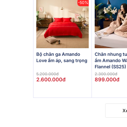
-50%
Bộ chăn ga Amando
Chăn nhung tu
Love ấm áp, sang trọng
ấm Amando W
Flannel (SS25)
5.200.000đ
2.300.000đ
2.600.000đ
899.000đ
X