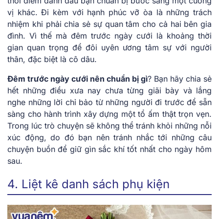
thời điểm đánh dấu bạn chuẩn bị bước sang một cương
vị khác. Đi kèm với hạnh phúc vỡ òa là những trách
nhiệm khi phải chia sẻ sự quan tâm cho cả hai bên gia
đình. Vì thế mà đêm trước ngày cưới là khoảng thời
gian quan trọng để đôi uyên ương tâm sự với người
thân, đặc biệt là cô dâu.
Đêm trước ngày cưới nên chuẩn bị gì
? Bạn hãy chia sẻ
hết những điều xưa nay chưa từng giãi bày và lắng
nghe những lời chỉ bảo từ những người đi trước để sẵn
sàng cho hành trình xây dựng một tổ ấm thật trọn vẹn.
Trong lúc trò chuyện sẽ không thể tránh khỏi những nỗi
xúc động, do đó bạn nên tránh nhắc tới những câu
chuyện buồn để giữ gìn sắc khí tốt nhất cho ngày hôm
sau.
4. Liệt kê danh sách phụ kiện