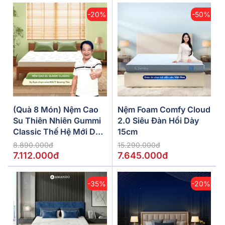
-20%
-50%
(Quà 8 Món) Nệm Cao
Nệm Foam Comfy Cloud
Su Thiên Nhiên Gummi
2.0 Siêu Đàn Hồi Dày
Classic Thế Hệ Mới Dày
15cm
5/10/15cm
8.890.000đ
15.290.000đ
7.112.000đ
7.645.000đ
-35%
-20%