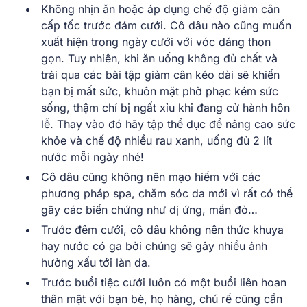
Không nhịn ăn hoặc áp dụng chế độ giảm cân
cấp tốc trước đám cưới. Cô dâu nào cũng muốn
xuất hiện trong ngày cưới với vóc dáng thon
gọn. Tuy nhiên, khi ăn uống không đủ chất và
trải qua các bài tập giảm cân kéo dài sẽ khiến
bạn bị mất sức, khuôn mặt phờ phạc kém sức
sống, thậm chí bị ngất xỉu khi đang cử hành hôn
lễ. Thay vào đó hãy tập thể dục để nâng cao sức
khỏe và chế độ nhiều rau xanh, uống đủ 2 lít
nước mỗi ngày nhé!
Cô dâu cũng không nên mạo hiểm với các
phương pháp spa, chăm sóc da mới vì rất có thể
gây các biến chứng như dị ứng, mẩn đỏ…
Trước đêm cưới, cô dâu không nên thức khuya
hay nước có ga bởi chúng sẽ gây nhiều ảnh
hưởng xấu tới làn da.
Trước buổi tiệc cưới luôn có một buổi liên hoan
thân mật với bạn bè, họ hàng, chú rể cũng cần