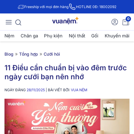
Freeship với mọi đơn hàng
HOTLINE 0Đ: 18002092
0
Nệm
Chăn ga
Phụ kiện
Nội thất
Gối
Khuyến mãi
»
»
Blog
Tổng hợp
Cưới hỏi
11 Điều cần chuẩn bị vào đêm trước
ngày cưới bạn nên nhớ
NGÀY ĐĂNG
28/11/2025
| BÀI VIẾT BỞI:
VUA NỆM