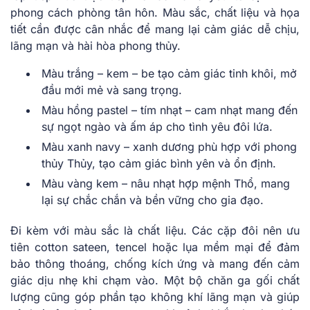
phong cách phòng tân hôn. Màu sắc, chất liệu và họa
tiết cần được cân nhắc để mang lại cảm giác dễ chịu,
lãng mạn và hài hòa phong thủy.
Màu trắng – kem – be tạo cảm giác tinh khôi, mở
đầu mới mẻ và sang trọng.
Màu hồng pastel – tím nhạt – cam nhạt mang đến
sự ngọt ngào và ấm áp cho tình yêu đôi lứa.
Màu xanh navy – xanh dương phù hợp với phong
thủy Thủy, tạo cảm giác bình yên và ổn định.
Màu vàng kem – nâu nhạt hợp mệnh Thổ, mang
lại sự chắc chắn và bền vững cho gia đạo.
Đi kèm với màu sắc là chất liệu. Các cặp đôi nên ưu
tiên cotton sateen, tencel hoặc lụa mềm mại để đảm
bảo thông thoáng, chống kích ứng và mang đến cảm
giác dịu nhẹ khi chạm vào. Một bộ chăn ga gối chất
lượng cũng góp phần tạo không khí lãng mạn và giúp