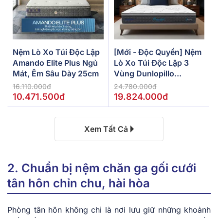
Nệm Lò Xo Túi Độc Lập
[Mới - Độc Quyền] Nệm
Amando Elite Plus Ngủ
Lò Xo Túi Độc Lập 3
Mát, Êm Sâu Dày 25cm
Vùng Dunlopillo
De.Stress Powerful
16.110.000đ
24.780.000đ
10.471.500đ
19.824.000đ
Xem Tất Cả
2. Chuẩn bị nệm chăn ga gối cưới
tân hôn chỉn chu, hài hòa
Phòng tân hôn không chỉ là nơi lưu giữ những khoảnh