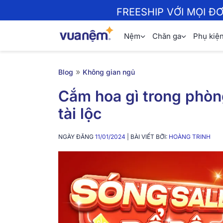
FREESHIP VỚI MỌI Đ
Nệm
Chăn ga
Phụ kiệ
»
Blog
Không gian ngủ
Cắm hoa gì trong phòn
tài lộc
NGÀY ĐĂNG
11/01/2024
| BÀI VIẾT BỞI:
HOÀNG TRINH