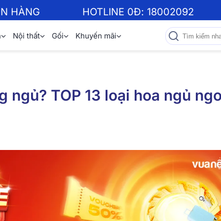
ƠN HÀNG
HOTLINE 0Đ:
18002092
n
Nội thất
Gối
Khuyến mãi
g ngủ? TOP 13 loại hoa ngủ ngo