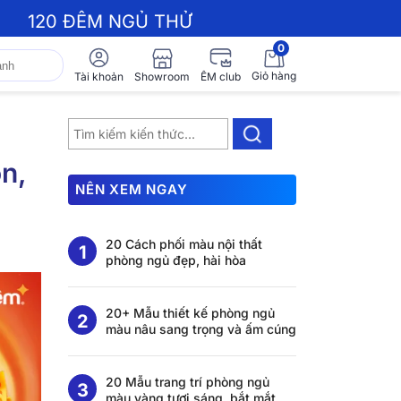
120 ĐÊM NGỦ THỬ
0
Giỏ hàng
Showroom
Tài khoản
ÊM club
n,
NÊN XEM NGAY
20 Cách phối màu nội thất
phòng ngủ đẹp, hài hòa
20+ Mẫu thiết kế phòng ngủ
màu nâu sang trọng và ấm cúng
20 Mẫu trang trí phòng ngủ
màu vàng tươi sáng, bắt mắt