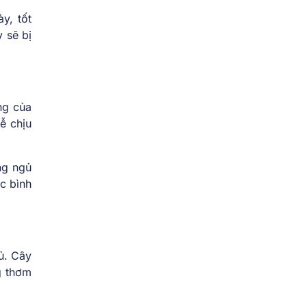
y, tốt
 sẽ bị
ng của
ễ chịu
ng ngủ
c bình
ủ. Cây
g thơm