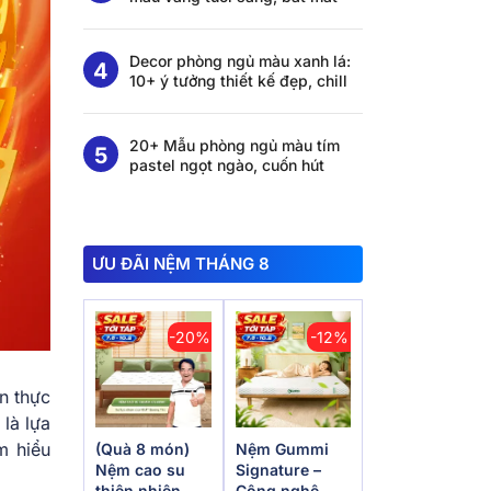
Decor phòng ngủ màu xanh lá:
10+ ý tưởng thiết kế đẹp, chill
20+ Mẫu phòng ngủ màu tím
pastel ngọt ngào, cuốn hút
ƯU ĐÃI NỆM THÁNG 8
-20%
-12%
n thực
 là lựa
m hiểu
(Quà 8 món)
Nệm Gummi
Nệm cao su
Signature –
thiên nhiên
Công nghệ