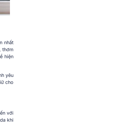
n nhất
, thơm
ể hiện
nh yêu
iữ cho
ến với
da khi