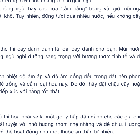
 hương thơm nhẹ nhàng tốt cho giấc ngủ
 phòng ngủ, hãy cho hoa “tắm nắng” trong vài giờ mỗi ngà
hơi khô. Tuy nhiên, đừng tưới quá nhiều nước, nếu không cây
ho thì cây dành dành là loại cây dành cho bạn. Mùi hươ
 ngủ nghỉ dưỡng sang trọng với hương thơm tinh tế và d
ích nhiệt độ ấm áp và độ ẩm đồng đều trong đất nên phò
để trồng và cắm loại hoa này. Do đó, hãy đặt chậu cây hoặ
iếp xúc với nắng tốt nhất.
 thì hoa nhài sẽ là một gợi ý hấp dẫn dành cho các gia ch
mái tuyệt vời nhờ hương thơm nhẹ nhàng và dễ chịu. Hươn
có thể hoạt động như một thuốc an thần tự nhiên.