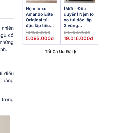
Nệm lò xo
[Mới - Độc
Amando Elite
quyền] Nệm lò
Original túi
xo túi độc lập
độc lập tiêu
3 vùng
 nhiên
chuẩn khách
Dunlopillo
10.190.000đ
24.780.000đ
ngủ có
sạn 5 sao dày
de.Stress
5.095.000đ
19.016.000đ
 những
23cm
Powerful
ình.
Tất Cả Ưu Đãi
i điều
u bằng
 trồng