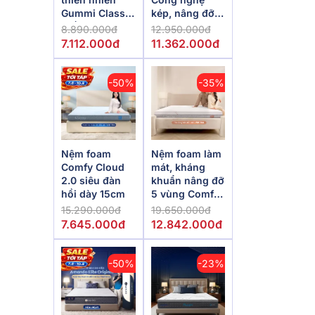
Gummi Classic
kép, nâng đỡ
thế hệ mới dày
vượt trội,
8.890.000đ
12.950.000đ
5/10/15cm
kháng khuẩn
7.112.000đ
11.362.000đ
tối đa
-50%
-35%
Nệm foam
Nệm foam làm
Comfy Cloud
mát, kháng
2.0 siêu đàn
khuẩn nâng đỡ
hồi dày 15cm
5 vùng Comfy
Lux 1.0
15.290.000đ
19.650.000đ
7.645.000đ
12.842.000đ
-50%
-23%