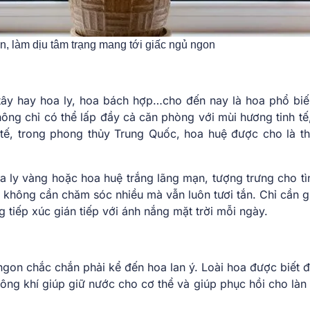
n, làm dịu tâm trạng mang tới giấc ngủ ngon
tây hay hoa ly, hoa bách hợp…cho đến nay là hoa phổ biế
ng chỉ có thể lấp đầy cả căn phòng với mùi hương tinh tế
 tế, trong phong thủy Trung Quốc, hoa huệ được cho là th
a ly vàng hoặc hoa huệ trắng lãng mạn, tượng trưng cho tì
không cần chăm sóc nhiều mà vẫn luôn tươi tắn. Chỉ cần g
tiếp xúc gián tiếp với ánh nắng mặt trời mỗi ngày.
gon chắc chắn phải kể đến hoa lan ý. Loài hoa được biết đ
ng khí giúp giữ nước cho cơ thể và giúp phục hồi cho làn 