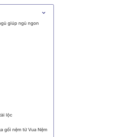
ngủ giúp ngủ ngon
ài lộc
 ga gối nệm từ Vua Nệm