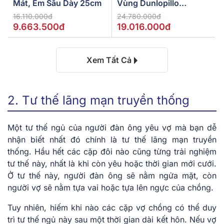
Mát, Êm Sâu Dày 25cm
Vùng Dunlopillo
De.Stress Powerful
16.110.000đ
24.780.000đ
9.663.500đ
19.016.000đ
Xem Tất Cả
2. Tư thế lãng mạn truyền thống
Một
tư thế ngủ của người đàn ông yêu vợ
mà bạn dễ
nhận biết nhất đó chính là tư thế lãng mạn truyền
thống. Hầu hết các cặp đôi nào cũng từng trải nghiệm
tư thế này, nhất là khi còn yêu hoặc thời gian mới cưới.
Ở tư thế này, người đàn ông sẽ nằm ngửa mặt, còn
người vợ sẽ nằm tựa vai hoặc tựa lên ngực của chồng.
Tuy nhiên, hiếm khi nào các cặp vợ chồng có thể duy
trì tư thế ngủ này sau một thời gian dài kết hôn. Nếu vợ