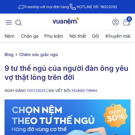
Freeship với mọi đơn hàng
HOTLINE 0Đ: 18002092
0
Nệm
Chăn ga
Phụ kiện
Nội thất
Gối
Khuyến mãi
»
Blog
Chăm sóc giấc ngủ
9 tư thế ngủ của người đàn ông yêu
vợ thật lòng trên đời
NGÀY ĐĂNG
11/07/2023
| BÀI VIẾT BỞI:
HOÀNG TRINH