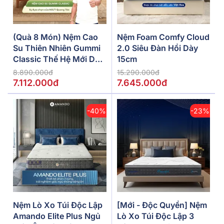
(Quà 8 Món) Nệm Cao
Nệm Foam Comfy Cloud
Su Thiên Nhiên Gummi
2.0 Siêu Đàn Hồi Dày
Classic Thế Hệ Mới Dày
15cm
5/10/15cm
8.890.000đ
15.290.000đ
7.112.000đ
7.645.000đ
-40%
-23%
Nệm Lò Xo Túi Độc Lập
[Mới - Độc Quyền] Nệm
Amando Elite Plus Ngủ
Lò Xo Túi Độc Lập 3