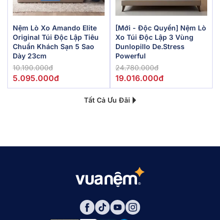
Nệm Lò Xo Amando Elite
[Mới - Độc Quyền] Nệm Lò
Original Túi Độc Lập Tiêu
Xo Túi Độc Lập 3 Vùng
Chuẩn Khách Sạn 5 Sao
Dunlopillo De.Stress
Dày 23cm
Powerful
10.190.000đ
24.780.000đ
5.095.000đ
19.016.000đ
Tất Cả Ưu Đãi