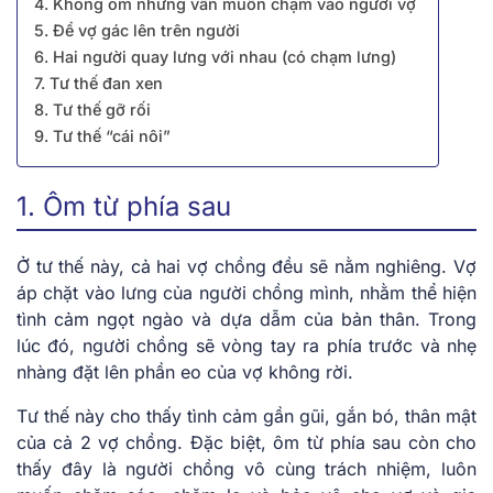
4. Không ôm nhưng vẫn muốn chạm vào người vợ
5. Để vợ gác lên trên người
6. Hai người quay lưng với nhau (có chạm lưng)
7. Tư thế đan xen
8. Tư thế gỡ rối
9. Tư thế “cái nôi”
1. Ôm từ phía sau
Ở tư thế này, cả hai vợ chồng đều sẽ nằm nghiêng. Vợ
áp chặt vào lưng của người chồng mình, nhằm thể hiện
tình cảm ngọt ngào và dựa dẫm của bản thân. Trong
lúc đó, người chồng sẽ vòng tay ra phía trước và nhẹ
nhàng đặt lên phần eo của vợ không rời.
Tư thế này cho thấy tình cảm gần gũi, gắn bó, thân mật
của cả 2 vợ chồng. Đặc biệt, ôm từ phía sau còn cho
thấy đây là người chồng vô cùng trách nhiệm, luôn