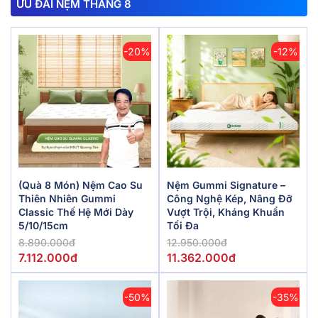
ƯU ĐÃI NỆM THÁNG 8
-20%
-12%
(Quà 8 Món) Nệm Cao Su
Nệm Gummi Signature –
Thiên Nhiên Gummi
Công Nghệ Kép, Nâng Đỡ
Classic Thế Hệ Mới Dày
Vượt Trội, Kháng Khuẩn
5/10/15cm
Tối Đa
8.890.000đ
12.950.000đ
7.112.000đ
11.362.000đ
-50%
-35%