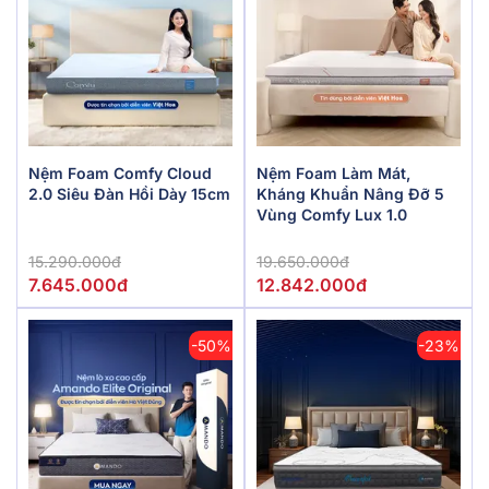
Nệm Foam Comfy Cloud
Nệm Foam Làm Mát,
2.0 Siêu Đàn Hồi Dày 15cm
Kháng Khuẩn Nâng Đỡ 5
Vùng Comfy Lux 1.0
15.290.000đ
19.650.000đ
7.645.000đ
12.842.000đ
-50%
-23%