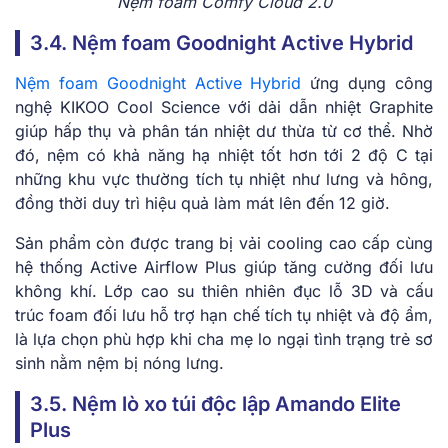
Nệm foam Comfy Cloud 2.0
3.4. Nệm foam Goodnight Active Hybrid
Nệm foam Goodnight Active Hybrid
ứng dụng công
nghệ KIKOO Cool Science với dải dẫn nhiệt Graphite
giúp hấp thụ và phân tán nhiệt dư thừa từ cơ thể. Nhờ
đó, nệm có khả năng hạ nhiệt tốt hơn tới 2 độ C tại
những khu vực thường tích tụ nhiệt như lưng và hông,
đồng thời duy trì hiệu quả làm mát lên đến 12 giờ.
Sản phẩm còn được trang bị vải cooling cao cấp cùng
hệ thống Active Airflow Plus giúp tăng cường đối lưu
không khí. Lớp cao su thiên nhiên đục lỗ 3D và cấu
trúc foam đối lưu hỗ trợ hạn chế tích tụ nhiệt và độ ẩm,
là lựa chọn phù hợp khi cha mẹ lo ngại tình trạng trẻ sơ
sinh nằm nệm bị nóng lưng.
3.5. Nệm lò xo túi độc lập Amando Elite
Plus