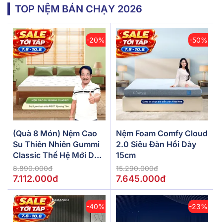
TOP NỆM BÁN CHẠY 2026
-20%
-50%
(Quà 8 Món) Nệm Cao
Nệm Foam Comfy Cloud
Su Thiên Nhiên Gummi
2.0 Siêu Đàn Hồi Dày
Classic Thế Hệ Mới Dày
15cm
5/10/15cm
8.890.000đ
15.290.000đ
7.112.000đ
7.645.000đ
-40%
-23%