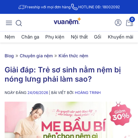
Freeship với mọi đơn hàng
HOTLINE 0Đ: 18002092
0
Nệm
Chăn ga
Phụ kiện
Nội thất
Gối
Khuyến mãi
»
»
Blog
Chuyên gia nệm
Kiến thức nệm
Giải đáp: Trẻ sơ sinh nằm nệm bị
nóng lưng phải làm sao?
NGÀY ĐĂNG
24/06/2026
| BÀI VIẾT BỞI:
HOÀNG TRINH