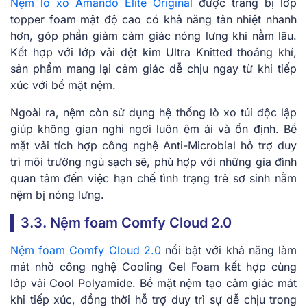
Nệm lò xo Amando Elite Original
được trang bị lớp
topper foam mật độ cao có khả năng tản nhiệt nhanh
hơn, góp phần giảm cảm giác nóng lưng khi nằm lâu.
Kết hợp với lớp vải dệt kim Ultra Knitted thoáng khí,
sản phẩm mang lại cảm giác dễ chịu ngay từ khi tiếp
xúc với bề mặt nệm.
Ngoài ra, nệm còn sử dụng hệ thống lò xo túi độc lập
giúp không gian nghỉ ngơi luôn êm ái và ổn định. Bề
mặt vải tích hợp công nghệ Anti-Microbial hỗ trợ duy
trì môi trường ngủ sạch sẽ, phù hợp với những gia đình
quan tâm đến việc hạn chế tình trạng trẻ sơ sinh nằm
nệm bị nóng lưng.
3.3. Nệm foam Comfy Cloud 2.0
Nệm foam Comfy Cloud 2.0
nổi bật với khả năng làm
mát nhờ công nghệ Cooling Gel Foam kết hợp cùng
lớp vải Cool Polyamide. Bề mặt nệm tạo cảm giác mát
khi tiếp xúc, đồng thời hỗ trợ duy trì sự dễ chịu trong