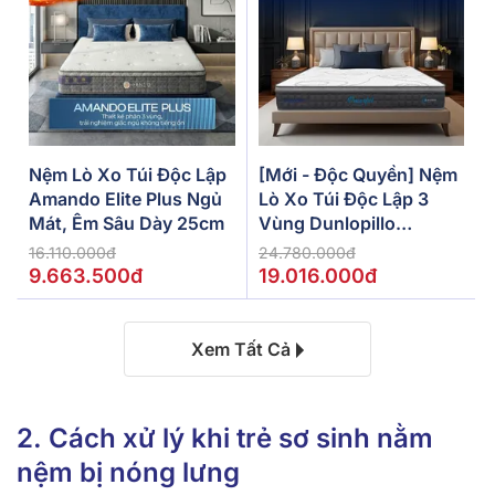
Nệm Lò Xo Túi Độc Lập
[Mới - Độc Quyền] Nệm
Amando Elite Plus Ngủ
Lò Xo Túi Độc Lập 3
Mát, Êm Sâu Dày 25cm
Vùng Dunlopillo
De.Stress Powerful
16.110.000đ
24.780.000đ
9.663.500đ
19.016.000đ
Xem Tất Cả
2. Cách xử lý khi trẻ sơ sinh nằm
nệm bị nóng lưng