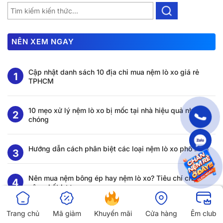
NÊN XEM NGAY
Cập nhật danh sách 10 địa chỉ mua nệm lò xo giá rẻ
TPHCM
10 mẹo xử lý nệm lò xo bị mốc tại nhà hiệu quả nhanh
chóng
Hướng dẫn cách phân biệt các loại nệm lò xo phổ biến
Nên mua nệm bông ép hay nệm lò xo? Tiêu chí chọn
nệm chất lượng
Trang chủ
Mã giảm
Khuyến mãi
Cửa hàng
Êm club
Nệm lò xo có tốt không? Top 10 mẫu đệm lò xo được ưa