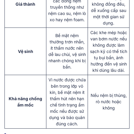
các dòng nệm
Giá thành
không đồng đều,
truyền thống như
dễ xuống cấp sau
nệm cao su, nệm lò
một thời gian sử
xo hay nệm foam.
dụng.
Các khe mép hoặc
Bề mặt nệm
van bơm nước nếu
thường trơn nhẵn,
không được làm
ít thấm nước nên
Vệ sinh
sạch kỹ có thể tích
dễ lau chùi, vệ sinh
tụ bụi bẩn, ảnh
nhanh chóng khi bị
hưởng đến vệ sinh
bẩn.
khi dùng lâu dài.
Vì nước được chứa
bên trong lớp vỏ
kín, bề mặt nệm ít
Nếu nệm bị thủng,
Khả năng chống
thấm hút nên hạn
rò nước hoặc
ẩm mốc
chế tình trạng ẩm
không
mốc nếu được sử
dụng và bảo quản
đúng cách.