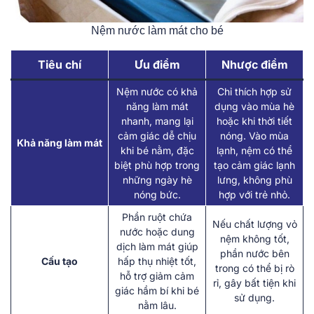
Nệm nước làm mát cho bé
Tiêu chí
Ưu điểm
Nhược điểm
Nệm nước có khả
Chỉ thích hợp sử
năng làm mát
dụng vào mùa hè
nhanh, mang lại
hoặc khi thời tiết
cảm giác dễ chịu
nóng. Vào mùa
Khả năng làm mát
khi bé nằm, đặc
lạnh, nệm có thể
biệt phù hợp trong
tạo cảm giác lạnh
những ngày hè
lưng, không phù
nóng bức.
hợp với trẻ nhỏ.
Phần ruột chứa
Nếu chất lượng vỏ
nước hoặc dung
nệm không tốt,
dịch làm mát giúp
phần nước bên
Cấu tạo
hấp thụ nhiệt tốt,
trong có thể bị rò
hỗ trợ giảm cảm
rỉ, gây bất tiện khi
giác hầm bí khi bé
sử dụng.
nằm lâu.