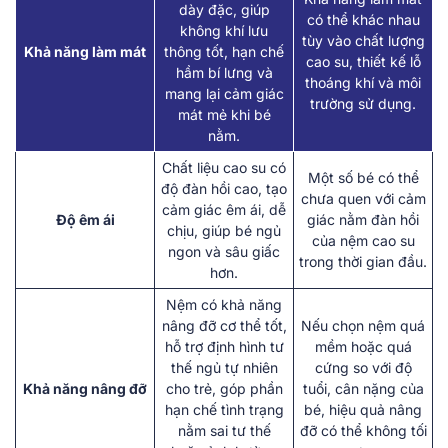
dày đặc, giúp
có thể khác nhau
không khí lưu
tùy vào chất lượng
Khả năng làm mát
thông tốt, hạn chế
cao su, thiết kế lỗ
hầm bí lưng và
thoáng khí và môi
mang lại cảm giác
trường sử dụng.
mát mẻ khi bé
nằm.
Chất liệu cao su có
Một số bé có thể
độ đàn hồi cao, tạo
chưa quen với cảm
cảm giác êm ái, dễ
Độ êm ái
giác nằm đàn hồi
chịu, giúp bé ngủ
của nệm cao su
ngon và sâu giấc
trong thời gian đầu.
hơn.
Nệm có khả năng
nâng đỡ cơ thể tốt,
Nếu chọn nệm quá
hỗ trợ định hình tư
mềm hoặc quá
thế ngủ tự nhiên
cứng so với độ
Khả năng nâng đỡ
cho trẻ, góp phần
tuổi, cân nặng của
hạn chế tình trạng
bé, hiệu quả nâng
nằm sai tư thế
đỡ có thể không tối