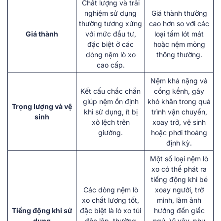
Chất lượng và trải
nghiệm sử dụng
Giá thành thường
thường tương xứng
cao hơn so với các
Giá thành
với mức đầu tư,
loại tấm lót mát
đặc biệt ở các
hoặc nệm mỏng
dòng nệm lò xo
thông thường.
cao cấp.
Nệm khá nặng và
Kết cấu chắc chắn
cồng kềnh, gây
giúp nệm ổn định
khó khăn trong quá
Trọng lượng và vệ
khi sử dụng, ít bị
trình vận chuyển,
sinh
xô lệch trên
xoay trở, vệ sinh
giường.
hoặc phơi thoáng
định kỳ.
Một số loại nệm lò
xo có thể phát ra
tiếng động khi bé
Các dòng nệm lò
xoay người, trở
xo chất lượng tốt,
mình, làm ảnh
Tiếng động khi sử
đặc biệt là lò xo túi
hưởng đến giấc
dụng
độc lập, thường
ngủ. Vì vậy, phụ