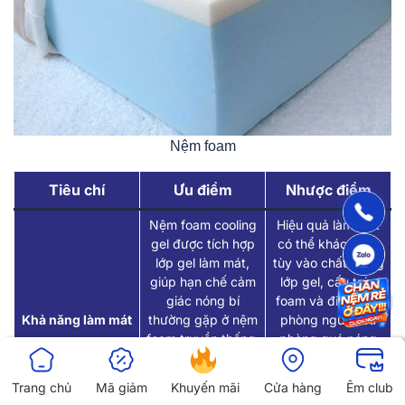
Nệm foam
Tiêu chí
Ưu điểm
Nhược điểm
Nệm foam cooling
Hiệu quả làm mát
gel được tích hợp
có thể khác nhau
lớp gel làm mát,
tùy vào chất lượng
giúp hạn chế cảm
lớp gel, cấu trúc
giác nóng bí
foam và điều kiện
Khả năng làm mát
thường gặp ở nệm
phòng ngủ. Nếu
foam truyền thống.
phòng quá nóng
Nhờ đó, bé có thể
hoặc kém thông
nằm dễ chịu hơn
thoáng, nệm vẫn
Trang chủ
Mã giảm
Khuyến mãi
Cửa hàng
Êm club
trong những ngày
có thể gây cảm