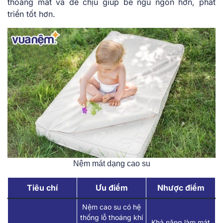
thoáng mát và dễ chịu giúp bé ngủ ngon hơn, phát
triển tốt hơn.
Nệm mát dạng cao su
Tiêu chí
Ưu điểm
Nhược điểm
Nệm cao su có hệ
thống lỗ thoáng khí
Khả năng làm mát