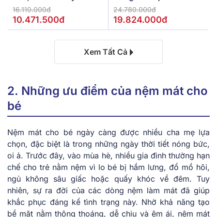
De.Stress Powerful
16.110.000đ
24.780.000đ
10.471.500đ
19.824.000đ
Xem Tất Cả
2. Những ưu điểm của nệm mát cho
bé
Nệm mát cho bé ngày càng được nhiều cha mẹ lựa
chọn, đặc biệt là trong những ngày thời tiết nóng bức,
oi ả. Trước đây, vào mùa hè, nhiều gia đình thường hạn
chế cho trẻ nằm nệm vì lo bé bị hầm lưng, đổ mồ hôi,
ngủ không sâu giấc hoặc quấy khóc về đêm. Tuy
nhiên, sự ra đời của các dòng nệm làm mát đã giúp
khắc phục đáng kể tình trạng này. Nhờ khả năng tạo
bề mặt nằm thông thoáng, dễ chịu và êm ái, nệm mát