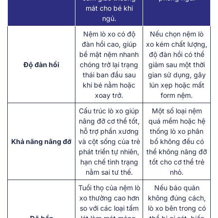
mát cho bé khi
ngủ.
Nệm lò xo có độ
Nếu chọn nệm lò
đàn hồi cao, giúp
xo kém chất lượng,
bề mặt nệm nhanh
độ đàn hồi có thể
Độ đàn hồi
chóng trở lại trạng
giảm sau một thời
thái ban đầu sau
gian sử dụng, gây
khi bé nằm hoặc
lún xẹp hoặc mất
xoay trở.
form nệm.
Cấu trúc lò xo giúp
Một số loại nệm
nâng đỡ cơ thể tốt,
quá mềm hoặc hệ
hỗ trợ phần xương
thống lò xo phân
Khả năng nâng đỡ
và cột sống của trẻ
bổ không đều có
phát triển tự nhiên,
thể không nâng đỡ
hạn chế tình trạng
tốt cho cơ thể trẻ
nằm sai tư thế.
nhỏ.
Tuổi thọ của nệm lò
Nếu bảo quản
xo thường cao hơn
không đúng cách,
so với các loại tấm
lò xo bên trong có