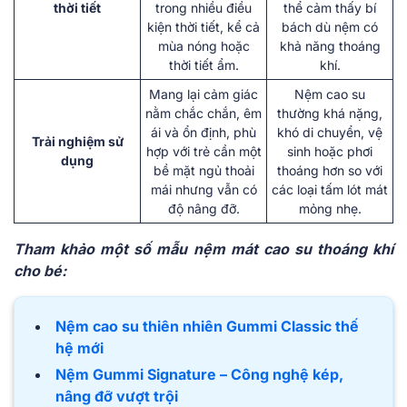
thời tiết
trong nhiều điều
thể cảm thấy bí
kiện thời tiết, kể cả
bách dù nệm có
mùa nóng hoặc
khả năng thoáng
thời tiết ẩm.
khí.
Mang lại cảm giác
Nệm cao su
nằm chắc chắn, êm
thường khá nặng,
ái và ổn định, phù
khó di chuyển, vệ
Trải nghiệm sử
hợp với trẻ cần một
sinh hoặc phơi
dụng
bề mặt ngủ thoải
thoáng hơn so với
mái nhưng vẫn có
các loại tấm lót mát
độ nâng đỡ.
mỏng nhẹ.
Tham khảo một số mẫu nệm mát cao su thoáng khí
cho bé:
Nệm cao su thiên nhiên Gummi Classic thế
hệ mới
Nệm Gummi Signature – Công nghệ kép,
nâng đỡ vượt trội