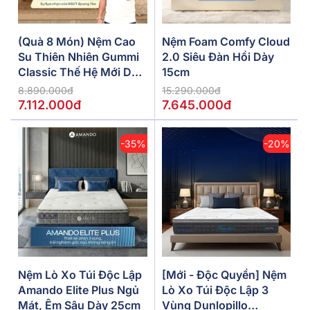
(Quà 8 Món) Nệm Cao
Nệm Foam Comfy Cloud
Su Thiên Nhiên Gummi
2.0 Siêu Đàn Hồi Dày
Classic Thế Hệ Mới Dày
15cm
5/10/15cm
8.890.000đ
15.290.000đ
7.112.000đ
7.645.000đ
-35%
-20%
Nệm Lò Xo Túi Độc Lập
[Mới - Độc Quyền] Nệm
Amando Elite Plus Ngủ
Lò Xo Túi Độc Lập 3
Mát, Êm Sâu Dày 25cm
Vùng Dunlopillo