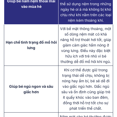
Giúp bé nằm nệm thoải mái
thể sử dụng nệm trong những
vào mùa hè
ngày hè oi ả mà không bị khó
chịu như khi nằm trên các loại
nệm kém thoáng khí.
Với bề mặt thông thoáng, một
số dòng nệm mát có khả
năng hỗ trợ thoát hơi tốt, giúp
Hạn chế tình trạng đổ mồ hôi
giảm cảm giác hầm nóng ở
lưng
vùng lưng. Điều này đặc biệt
hữu ích với trẻ nhỏ vì bé
thường dễ đổ mồ hôi khi ngủ.
Khi cơ thể được giữ trong
trạng thái dễ chịu, không bị
nóng hay ẩm bí, bé sẽ dễ đi
Giúp bé ngủ ngon và sâu
vào giấc ngủ hơn. Giấc ngủ
giấc hơn
sâu và ổn định cũng giúp trẻ
ít quấy khóc vào ban đêm,
đồng thời hỗ trợ tốt cho sự
phát triển thể chất.
Nệm mát cho bé thường được