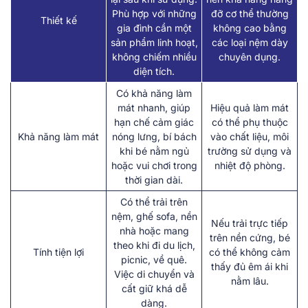
Phù hợp với những
đỡ cơ thể thường
Thiết kế
gia đình cần một
không cao bằng
sản phẩm linh hoạt,
các loại nệm dày
không chiếm nhiều
chuyên dụng.
diện tích.
Có khả năng làm
mát nhanh, giúp
Hiệu quả làm mát
hạn chế cảm giác
có thể phụ thuộc
Khả năng làm mát
nóng lưng, bí bách
vào chất liệu, môi
khi bé nằm ngủ
trường sử dụng và
hoặc vui chơi trong
nhiệt độ phòng.
thời gian dài.
Có thể trải trên
nệm, ghế sofa, nền
Nếu trải trực tiếp
nhà hoặc mang
trên nền cứng, bé
theo khi đi du lịch,
Tính tiện lợi
có thể không cảm
picnic, về quê.
thấy đủ êm ái khi
Việc di chuyển và
nằm lâu.
cất giữ khá dễ
dàng.