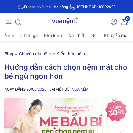
Freeship với mọi đơn hàng
HOTLINE 0Đ: 18002092
0
Nệm
Chăn ga
Phụ kiện
Nội thất
Gối
Khuyến mãi
»
»
Blog
Chuyên gia nệm
Kiến thức nệm
Hướng dẫn cách chọn nệm mát cho
bé ngủ ngon hơn
NGÀY ĐĂNG
20/05/2026
| BÀI VIẾT BỞI:
VUA NỆM