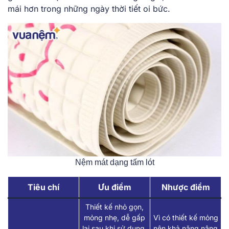
mái hơn trong những ngày thời tiết oi bức.
Nệm mát dạng tấm lót
Tiêu chí
Ưu điểm
Nhược điểm
Thiết kế nhỏ gọn,
mỏng nhẹ, dễ gấp
Vì có thiết kế mỏng
lại sau khi sử dụng.
nên khả năng nâng