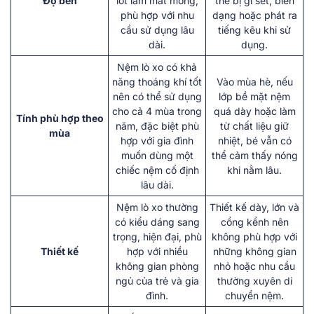
Độ bền
lót làm mát mỏng,
thể bị gỉ sét, biến
phù hợp với nhu
dạng hoặc phát ra
cầu sử dụng lâu
tiếng kêu khi sử
dài.
dụng.
Nệm lò xo có khả
năng thoáng khí tốt
Vào mùa hè, nếu
nên có thể sử dụng
lớp bề mặt nệm
cho cả 4 mùa trong
quá dày hoặc làm
Tính phù hợp theo
năm, đặc biệt phù
từ chất liệu giữ
mùa
hợp với gia đình
nhiệt, bé vẫn có
muốn dùng một
thể cảm thấy nóng
chiếc nệm cố định
khi nằm lâu.
lâu dài.
Nệm lò xo thường
Thiết kế dày, lớn và
có kiểu dáng sang
cồng kềnh nên
trọng, hiện đại, phù
không phù hợp với
Thiết kế
hợp với nhiều
những không gian
không gian phòng
nhỏ hoặc nhu cầu
ngủ của trẻ và gia
thường xuyên di
đình.
chuyển nệm.