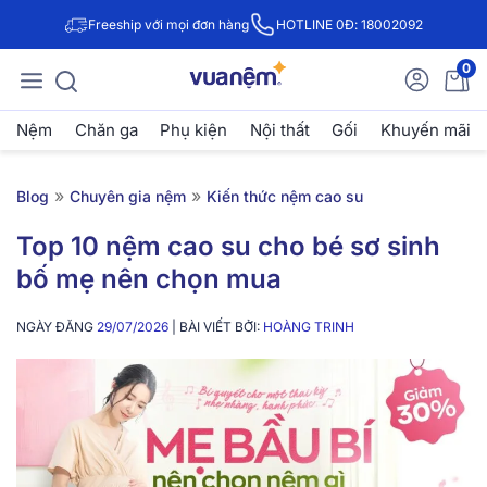
Freeship với mọi đơn hàng
HOTLINE 0Đ: 18002092
0
Nệm
Chăn ga
Phụ kiện
Nội thất
Gối
Khuyến mãi
»
»
Blog
Chuyên gia nệm
Kiến thức nệm cao su
Top 10 nệm cao su cho bé sơ sinh
bố mẹ nên chọn mua
NGÀY ĐĂNG
29/07/2026
| BÀI VIẾT BỞI:
HOÀNG TRINH