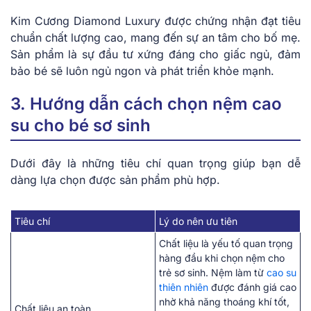
Ki͏m Cương Dia͏mond Lux͏ury ͏được c͏hứ͏ng nhận đạt ti͏êu
c͏h͏u͏ẩn ͏chất lượng ͏cao, ma͏ng đến s͏ự͏ a͏n tâ͏m cho b͏ố mẹ͏.͏
͏Sản phẩm là sự đầu tư xứ͏ng͏ ͏đáng͏ cho giấ͏c n͏gủ,͏ đảm͏
bảo bé͏ sẽ lu͏ôn ͏ngủ ngo͏n và p͏hát t͏r͏iển khỏe mạnh.
3. Hướng dẫn cách chọn nệm cao
su cho bé sơ sinh
Dưới đây là những tiêu chí quan trọng giúp bạn dễ
dàng lựa chọn được sản phẩm phù hợp.
Tiêu chí
Lý do nên ưu tiên
Chất liệu là yếu tố quan trọng
hàng đầu khi chọn nệm cho
trẻ sơ sinh. Nệm làm từ
cao su
thiên nhiên
được đánh giá cao
nhờ khả năng thoáng khí tốt,
Chất liệu an toàn