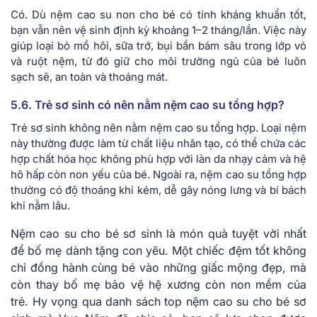
Có. Dù nệm cao su non cho bé có tính kháng khuẩn tốt,
bạn vẫn nên vệ sinh định kỳ khoảng 1–2 tháng/lần. Việc này
giúp loại bỏ mồ hôi, sữa trớ, bụi bẩn bám sâu trong lớp vỏ
và ruột nệm, từ đó giữ cho môi trường ngủ của bé luôn
sạch sẽ, an toàn và thoáng mát.
5.6. Trẻ sơ sinh có nên nằm nệm cao su tổng hợp?
Trẻ sơ sinh không nên nằm nệm cao su tổng hợp. Loại nệm
này thường được làm từ chất liệu nhân tạo, có thể chứa các
hợp chất hóa học không phù hợp với làn da nhạy cảm và hệ
hô hấp còn non yếu của bé. Ngoài ra, nệm cao su tổng hợp
thường có độ thoáng khí kém, dễ gây nóng lưng và bí bách
khi nằm lâu.
Nệm cao su cho bé sơ sinh là món quà tuyệt vời nhất
để bố mẹ dành tặng con yêu. Một chiếc đệm tốt không
chỉ đồng hành cùng bé vào những giấc mộng đẹp, mà
còn thay bố mẹ bảo vệ hệ xương còn non mềm của
trẻ. Hy vọng qua danh sách top nệm cao su cho bé sơ