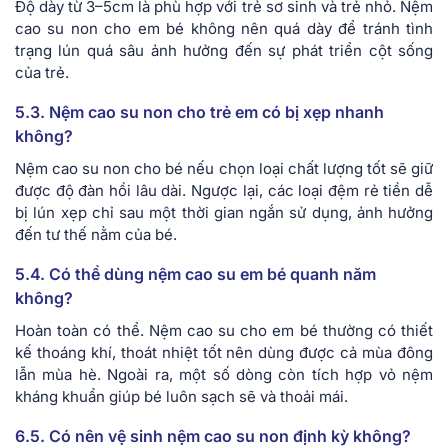
Độ dày từ 3–5cm là phù hợp với trẻ sơ sinh và trẻ nhỏ. Nệm
cao su non cho em bé không nên quá dày để tránh tình
trạng lún quá sâu ảnh hưởng đến sự phát triển cột sống
của trẻ.
5.3. Nệm cao su non cho trẻ em có bị xẹp nhanh
không?
Nệm cao su non cho bé nếu chọn loại chất lượng tốt sẽ giữ
được độ đàn hồi lâu dài. Ngược lại, các loại đệm rẻ tiền dễ
bị lún xẹp chỉ sau một thời gian ngắn sử dụng, ảnh hưởng
đến tư thế nằm của bé.
5.4. Có thể dùng nệm cao su em bé quanh năm
không?
Hoàn toàn có thể. Nệm cao su cho em bé thường có thiết
kế thoáng khí, thoát nhiệt tốt nên dùng được cả mùa đông
lẫn mùa hè. Ngoài ra, một số dòng còn tích hợp vỏ nệm
kháng khuẩn giúp bé luôn sạch sẽ và thoải mái.
6.5. Có nên vệ sinh nệm cao su non định kỳ không?