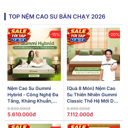
TOP NỆM CAO SU BÁN CHẠY 2026
-15%
-20%
Nệm Cao Su Gummi
(Quà 8 Món) Nệm Cao
Hybrid - Công Nghệ Đa
Su Thiên Nhiên Gummi
Tầng, Kháng Khuẩn,
Classic Thế Hệ Mới Dày
Siêu Thoáng Mát
5/10/15cm
6.600.000đ
8.890.000đ
5.610.000đ
7.112.000đ