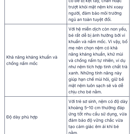
cơ bé bị kẹt tay, chân hoặc
trượt khỏi mặt nệm khi xoay
người, đảm bảo môi trường
ngủ an toàn tuyệt đối.
Với hệ miễn dịch còn non yếu,
bé rất dễ bị ảnh hưởng bởi vi
khuẩn và nấm mốc. Vì vậy, bố
mẹ nên chọn nệm có khả
năng kháng khuẩn, khử mùi
Khả năng kháng khuẩn và
và chống nấm tự nhiên, ví dụ
chống nấm mốc
như nệm tích hợp tinh chất trà
xanh. Những tính năng này
giúp hạn chế mùi hôi, giữ bề
mặt nệm luôn sạch sẽ và dễ
chịu cho bé nằm.
Với trẻ sơ sinh, nệm có độ dày
khoảng 5–10 cm thường đáp
ứng tốt nhu cầu sử dụng, vừa
Độ dày phù hợp
đảm bảo độ vững chắc vừa
tạo cảm giác êm ái khi bé
nằm.