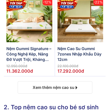
-12%
-22%
Nệm Gummi Signature –
Nệm Cao Su Gummi
Công Nghệ Kép, Nâng
7zones Nhập Khẩu Dày
Đỡ Vượt Trội, Kháng
12cm
Khuẩn Tối Đa
12.950.000đ
22.100.000đ
11.362.000đ
17.292.000đ
Xem thêm nệm cao su
2. Top nệm cao su cho bé sơ sinh