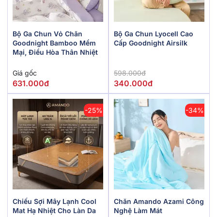
Bộ Ga Chun Vỏ Chăn
Bộ Ga Chun Lyocell Cao
Goodnight Bamboo Mềm
Cấp Goodnight Airsilk
Mại, Điều Hòa Thân Nhiệt
Giá gốc
598.000đ
631.000đ
340.000đ
-25%
-34%
Chiếu Sợi Mây Lạnh Cool
Chăn Amando Azami Công
Mat Hạ Nhiệt Cho Làn Da
Nghệ Làm Mát