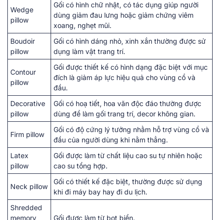
Gối có hình chữ nhật, có tác dụng giúp người
Wedge
dùng giảm đau lưng hoặc giảm chứng viêm
pillow
xoang, nghẹt mũi.
Boudoir
Gối có hình dáng nhỏ, xinh xắn thường được sử
pillow
dụng làm vật trang trí.
Gối được thiết kế có hình dạng đặc biệt với mục
Contour
đích là giảm áp lực hiệu quả cho vùng cổ và
pillow
đầu.
Decorative
Gối có hoạ tiết, hoa văn độc đáo thường được
pillow
dùng để làm gối trang trí, decor không gian.
Gối có độ cứng lý tưởng nhằm hỗ trợ vùng cổ và
Firm pillow
đầu của người dùng khi nằm thẳng.
Latex
Gối được làm từ chất liệu cao su tự nhiên hoặc
pillow
cao su tổng hợp.
Gối có thiết kế đặc biệt, thường được sử dụng
Neck pillow
khi đi máy bay hay đi du lịch.
Shredded
memory
Gối được làm từ bọt biển.