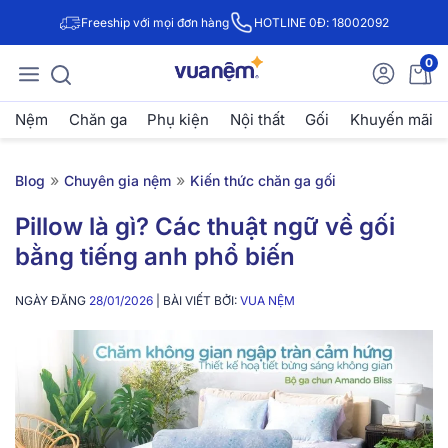
Freeship với mọi đơn hàng
HOTLINE 0Đ: 18002092
0
Nệm
Chăn ga
Phụ kiện
Nội thất
Gối
Khuyến mãi
»
»
Blog
Chuyên gia nệm
Kiến thức chăn ga gối
Pillow là gì? Các thuật ngữ về gối
bằng tiếng anh phổ biến
NGÀY ĐĂNG
28/01/2026
| BÀI VIẾT BỞI:
VUA NỆM