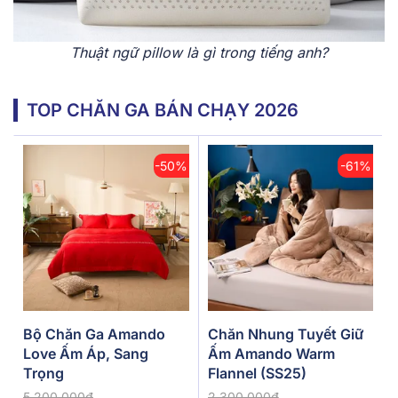
Thuật ngữ pillow là gì trong tiếng anh?
TOP CHĂN GA BÁN CHẠY 2026
-50%
-61%
Bộ Chăn Ga Amando
Chăn Nhung Tuyết Giữ
Love Ấm Áp, Sang
Ấm Amando Warm
Trọng
Flannel (SS25)
5.200.000đ
2.300.000đ