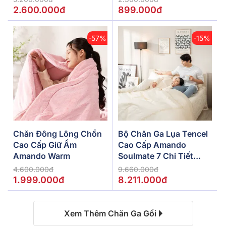
2.600.000đ
899.000đ
-57%
-15%
Chăn Đông Lông Chồn
Bộ Chăn Ga Lụa Tencel
Cao Cấp Giữ Ấm
Cao Cấp Amando
Amando Warm
Soulmate 7 Chi Tiết
Màu Kem
4.600.000đ
9.660.000đ
1.999.000đ
8.211.000đ
Xem Thêm Chăn Ga Gối