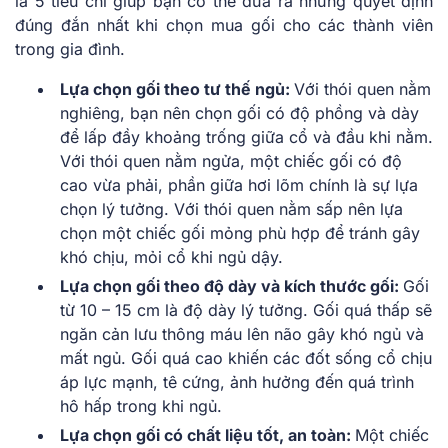
là 5 tiêu chí giúp bạn có thể đưa ra những quyết định
đúng đắn nhất khi chọn mua gối cho các thành viên
trong gia đình.
Lựa chọn gối theo tư thế ngủ:
Với thói quen nằm
nghiêng, bạn nên chọn gối có độ phồng và dày
để lấp đầy khoảng trống giữa cổ và đầu khi nằm.
Với thói quen nằm ngửa, một chiếc gối có độ
cao vừa phải, phần giữa hơi lõm chính là sự lựa
chọn lý tưởng.
Với thói quen nằm sấp nên lựa
chọn một chiếc gối mỏng phù hợp để tránh gây
khó chịu, mỏi cổ khi ngủ dậy.
Lựa chọn gối theo độ dày và kích thước gối:
Gối
từ 10 – 15 cm là độ dày lý tưởng. Gối quá thấp sẽ
ngăn cản lưu thông máu lên não gây khó ngủ và
mất ngủ. Gối quá cao khiến các đốt sống cổ chịu
áp lực mạnh, tê cứng, ảnh hưởng đến quá trình
hô hấp trong khi ngủ.
Lựa chọn gối có chất liệu tốt, an toàn:
Một chiếc