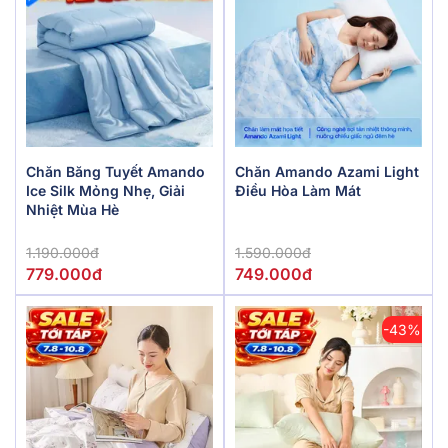
Chăn Băng Tuyết Amando
Chăn Amando Azami Light
Ice Silk Mỏng Nhẹ, Giải
Điều Hòa Làm Mát
Nhiệt Mùa Hè
1.190.000đ
1.590.000đ
779.000đ
749.000đ
-43%