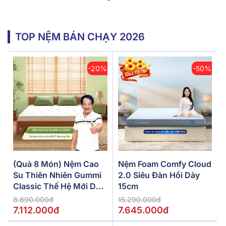
TOP NỆM BÁN CHẠY 2026
-20%
-50%
(Quà 8 Món) Nệm Cao
Nệm Foam Comfy Cloud
Su Thiên Nhiên Gummi
2.0 Siêu Đàn Hồi Dày
Classic Thế Hệ Mới Dày
15cm
5/10/15cm
8.890.000đ
15.290.000đ
7.112.000đ
7.645.000đ