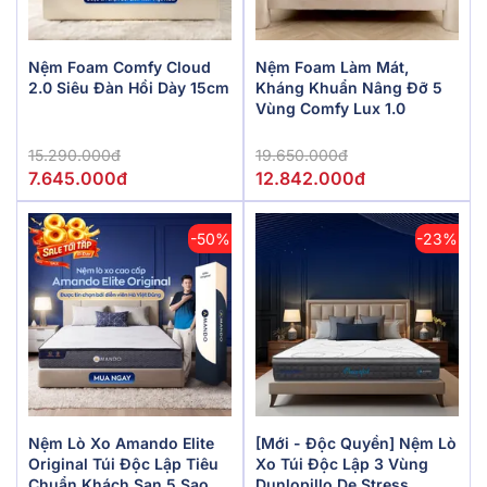
Nệm Foam Comfy Cloud
Nệm Foam Làm Mát,
2.0 Siêu Đàn Hồi Dày 15cm
Kháng Khuẩn Nâng Đỡ 5
Vùng Comfy Lux 1.0
15.290.000đ
19.650.000đ
7.645.000đ
12.842.000đ
-50%
-23%
Nệm Lò Xo Amando Elite
[Mới - Độc Quyền] Nệm Lò
Original Túi Độc Lập Tiêu
Xo Túi Độc Lập 3 Vùng
Chuẩn Khách Sạn 5 Sao
Dunlopillo De.Stress