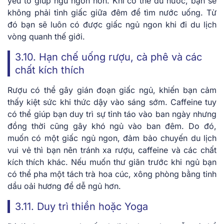
yếu tố giúp ngủ ngon hơn. Khi cơ thể đủ nước, bạn sẽ
không phải tỉnh giấc giữa đêm để tìm nước uống. Từ
đó bạn sẽ luôn có được giấc
ngủ ngon khi đi du lịch
vòng quanh thế giới
.
3.10. Hạn chế uống rượu, cà phê và các
chất kích thích
Rượu có thể gây gián đoạn giấc ngủ, khiến bạn cảm
thấy kiệt sức khi thức dậy vào sáng sớm. Caffeine tuy
có thể giúp bạn duy trì sự tỉnh táo vào ban ngày nhưng
đồng thời cũng gây khó ngủ vào ban đêm. Do đó,
muốn có một giấc ngủ ngon, đảm bảo chuyến du lịch
vui vẻ thì bạn nên tránh xa rượu, caffeine và các chất
kích thích khác. Nếu muốn thư giãn trước khi ngủ bạn
có thể pha một tách trà hoa cúc, xông phòng bằng tinh
dầu oải hương để dễ ngủ hơn.
3.11. Duy trì thiền hoặc Yoga