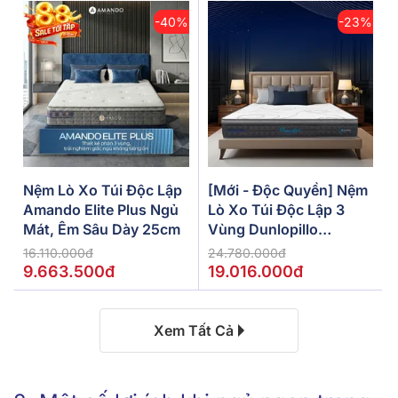
-40%
-23%
Nệm Lò Xo Túi Độc Lập
[Mới - Độc Quyền] Nệm
Amando Elite Plus Ngủ
Lò Xo Túi Độc Lập 3
Mát, Êm Sâu Dày 25cm
Vùng Dunlopillo
De.Stress Powerful
16.110.000đ
24.780.000đ
9.663.500đ
19.016.000đ
Xem Tất Cả