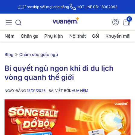
Freeship với mọi đơn hàng
HOTLINE 0Đ: 18002092
0
Nệm
Chăn ga
Phụ kiện
Nội thất
Gối
Khuyến mãi
»
Blog
Chăm sóc giấc ngủ
Bí quyết ngủ ngon khi đi du lịch
vòng quanh thế giới
NGÀY ĐĂNG
15/01/2023
| BÀI VIẾT BỞI:
VUA NỆM