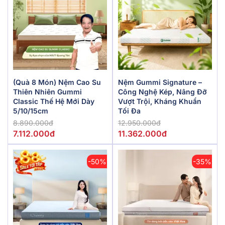
(Quà 8 Món) Nệm Cao Su
Nệm Gummi Signature –
Thiên Nhiên Gummi
Công Nghệ Kép, Nâng Đỡ
Classic Thế Hệ Mới Dày
Vượt Trội, Kháng Khuẩn
5/10/15cm
Tối Đa
8.890.000đ
12.950.000đ
7.112.000đ
11.362.000đ
-50%
-35%