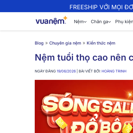
FREESHIP VỚI MỌI Đ
Nệm
Chăn ga
Phụ kiệ
»
»
Blog
Chuyên gia nệm
Kiến thức nệm
Nệm tuổi thọ cao nên c
NGÀY ĐĂNG
19/06/2026
| BÀI VIẾT BỞI:
HOÀNG TRINH