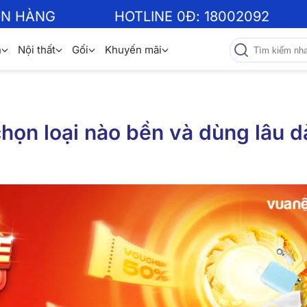
ƠN HÀNG
HOTLINE 0Đ:
18002092
n
Nội thất
Gối
Khuyến mãi
họn loại nào bền và dùng lâu d