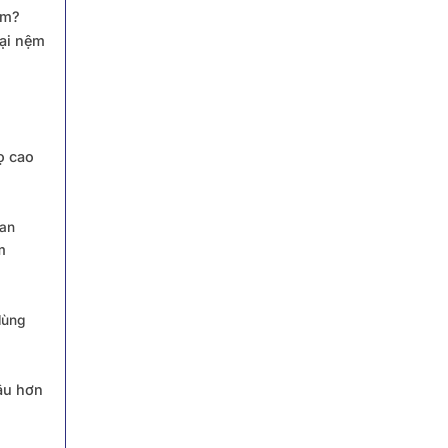
ệm?
oại nệm
ọ cao
ian
m
dùng
âu hơn