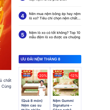
Nên mua nệm bông ép hay nệm
lò xo? Tiêu chí chọn nệm chất
lượng
Nệm lò xo có tốt không? Top 10
mẫu đệm lò xo được ưa chuộng
ƯU ĐÃI NỆM THÁNG 8
-20%
-12%
ủ chất
? Cùng
(Quà 8 món)
Nệm Gummi
Nệm cao su
Signature –
thiên nhiên
Công nghệ