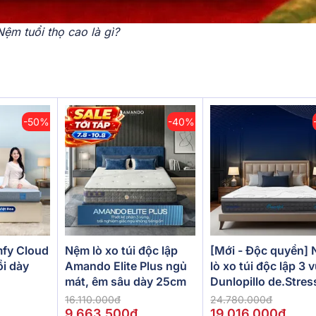
Nệm tuổi thọ cao là gì?
-50%
-40%
[Mới - Độc quyền]
fy Cloud
Nệm lò xo túi độc lập
lò xo túi độc lập 3 
ồi dày
Amando Elite Plus ngủ
Dunlopillo de.Stres
mát, êm sâu dày 25cm
Powerful
24.780.000đ
16.110.000đ
19.016.000đ
9.663.500đ