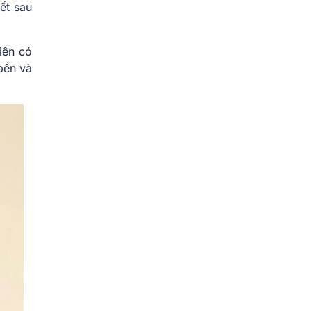
ết sau
iên có
bền và