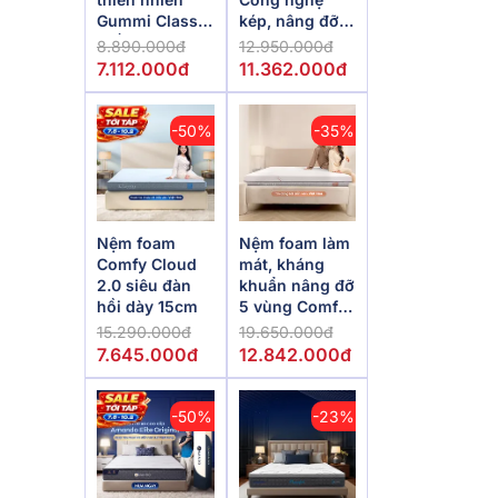
Gummi Classic
kép, nâng đỡ
thế hệ mới dày
vượt trội,
8.890.000đ
12.950.000đ
5/10/15cm
kháng khuẩn
7.112.000đ
11.362.000đ
tối đa
-50%
-35%
Nệm foam
Nệm foam làm
Comfy Cloud
mát, kháng
2.0 siêu đàn
khuẩn nâng đỡ
hồi dày 15cm
5 vùng Comfy
Lux 1.0
15.290.000đ
19.650.000đ
7.645.000đ
12.842.000đ
-50%
-23%