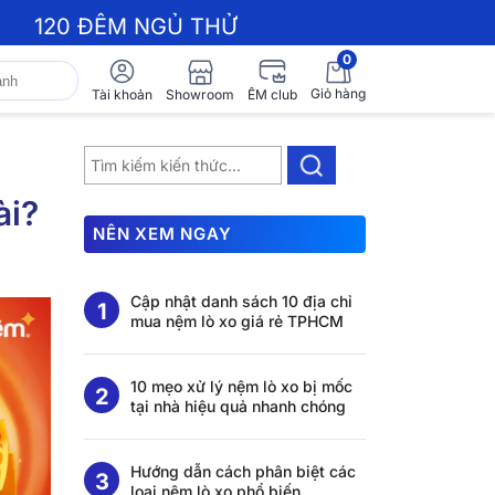
120 ĐÊM NGỦ THỬ
0
Giỏ hàng
Showroom
Tài khoản
ÊM club
ài?
NÊN XEM NGAY
Cập nhật danh sách 10 địa chỉ
mua nệm lò xo giá rẻ TPHCM
10 mẹo xử lý nệm lò xo bị mốc
tại nhà hiệu quả nhanh chóng
Hướng dẫn cách phân biệt các
loại nệm lò xo phổ biến