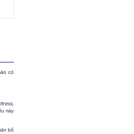
nào có
ttress
,
ều này
hân bổ