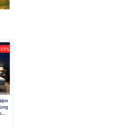
-23%
 Nệm
vùng
s