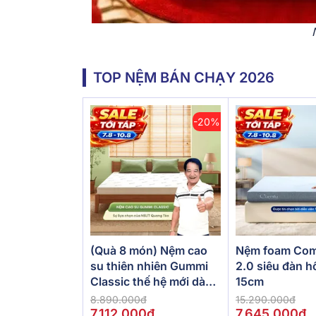
TOP NỆM BÁN CHẠY 2026
-20%
(Quà 8 món) Nệm cao
Nệm foam Com
su thiên nhiên Gummi
2.0 siêu đàn h
Classic thế hệ mới dày
15cm
5/10/15cm
8.890.000đ
15.290.000đ
7.112.000đ
7.645.000đ