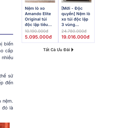
Nệm lò xo
[Mới - Độc
Amando Elite
quyền] Nệm lò
Original túi
xo túi độc lập
độc lập tiêu
3 vùng
chuẩn khách
Dunlopillo
10.190.000đ
24.780.000đ
sạn 5 sao dày
de.Stress
5.095.000đ
19.016.000đ
23cm
Powerful
ị biến
Tất Cả Ưu Đãi
ao cấp
 nhiều
thể sử
ếp đến
a nệm.
 đó là