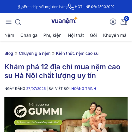
Freeship với mọi đơn hàng
HOTLINE 0Đ: 18002092
0
Nệm
Chăn ga
Phụ kiện
Nội thất
Gối
Khuyến mãi
»
»
Blog
Chuyên gia nệm
Kiến thức nệm cao su
Khám phá 12 địa chỉ mua nệm cao
su Hà Nội chất lượng uy tín
NGÀY ĐĂNG
27/07/2026
| BÀI VIẾT BỞI:
HOÀNG TRINH