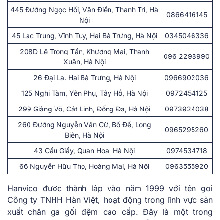
445 Đường Ngọc Hồi, Văn Điển, Thanh Trì, Hà
0866416145
Nội
45 Lạc Trung, Vĩnh Tuy, Hai Bà Trưng, Hà Nội
0345046336
208D Lê Trọng Tấn, Khương Mai, Thanh
096 2298990
Xuân, Hà Nội
26 Đại La. Hai Bà Trưng, Hà Nội
0966902036
125 Nghi Tàm, Yên Phụ, Tây Hồ, Hà Nội
0972454125
299 Giảng Võ, Cát Linh, Đống Đa, Hà Nội
0973924038
260 Đường Nguyễn Văn Cừ, Bồ Đề, Long
0965295260
Biên, Hà Nội
43 Cầu Giấy, Quan Hoa, Hà Nội
0974534718
66 Nguyễn Hữu Thọ, Hoàng Mai, Hà Nội
0963555920
Hanvico được thành lập vào năm 1999 với tên gọi
Công ty TNHH Hàn Việt, hoạt động trong lĩnh vực sản
xuất chăn ga gối đệm cao cấp. Đây là một trong