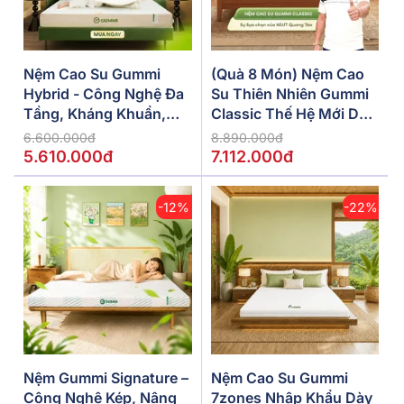
Nệm Cao Su Gummi
(Quà 8 Món) Nệm Cao
Hybrid - Công Nghệ Đa
Su Thiên Nhiên Gummi
Tầng, Kháng Khuẩn,
Classic Thế Hệ Mới Dày
Siêu Thoáng Mát
5/10/15cm
6.600.000đ
8.890.000đ
5.610.000đ
7.112.000đ
-12%
-22%
Nệm Gummi Signature –
Nệm Cao Su Gummi
Công Nghệ Kép, Nâng
7zones Nhập Khẩu Dày