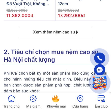
Đỡ Vượt Trội, Kháng
12cm
Khuẩn Tối Đa
12.950.000đ
22.100.000đ
11.362.000đ
17.292.000đ
Xem thêm nệm cao su
2. Tiêu chí chọn mua nệm cao su
Hà Nội chất lượng
Khi lựa chọn bất kỳ một sản phẩm nào cũng cần phải
cho mình những tiêu chí nhất định. Điều này sẽ giúp
bạn chọn được sản phẩm phù hợp, chất lượng mà lại
đảm bảo sức khỏe:
2.1. Chọn nệm cao su thiên nhiên hay
Trang chủ
Mã giảm
Khuyến mãi
Cửa hàng
Êm club
nhân tạo?