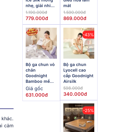
nhẹ, giải nhiệt
mát
mùa hè
1.190.000đ
1.590.000đ
779.000đ
869.000đ
-43%
Bộ ga chun vỏ
Bộ ga chun
chăn
Lyocell cao
Goodnight
cấp Goodnight
Bamboo mềm
Airsilk
mại, điều hòa
Giá gốc
598.000đ
thân nhiệt
340.000đ
631.000đ
-25%
 khác.
ại cảm