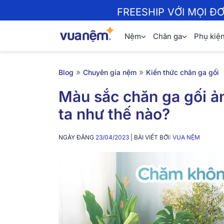
FREESHIP VỚI MỌI Đ
Nệm
Chăn ga
Phụ kiệ
»
»
Blog
Chuyên gia nệm
Kiến thức chăn ga gối
Màu sắc chăn ga gối ả
ta như thế nào?
NGÀY ĐĂNG
23/04/2023
| BÀI VIẾT BỞI:
VUA NỆM