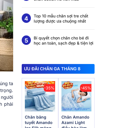
Top 10 mẫu chăn sợi tre chất
lượng được ưa chuộng nhất
Bí quyết chọn chăn cho bé đi
học an toàn, sạch đẹp & tiện lợi
ƯU ĐÃI CHĂN GA THÁNG 8
úng ta
-35%
-45%
trọng.
 người
h phải
Chăn băng
Chăn Amando
tuyết Amando
Azami Light
Ice Silk mỏng
điều hòa làm