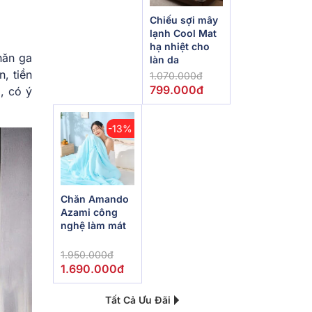
Chiếu sợi mây
lạnh Cool Mat
hạ nhiệt cho
hăn ga
làn da
, tiền
1.070.000đ
799.000đ
, có ý
-13%
Chăn Amando
Azami công
nghệ làm mát
1.950.000đ
1.690.000đ
Tất Cả Ưu Đãi