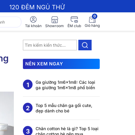
120 ĐÊM NGỦ THỬ
0
Giỏ hàng
Showroom
Tài khoản
ÊM club
ng
NÊN XEM NGAY
Ga giường 1m6x1m8: Các loại
ga giường 1m6x1m8 phổ biến
Top 5 mẫu chăn ga gối cute,
đẹp dành cho bé
Chăn cotton hè là gì? Top 5 loại
chăn cotton hè nên mua