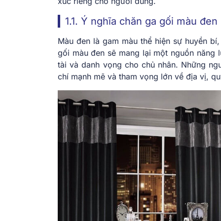
xúc riêng cho người dùng.
1.1. Ý nghĩa chăn ga gối màu đen
Màu đen là gam màu thể hiện sự huyền bí,
gối màu đen sẽ mang lại một nguồn năng lư
tài và danh vọng cho chủ nhân. Những ngư
chí mạnh mẽ và tham vọng lớn về địa vị, qu