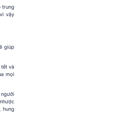
 trung
vì vậy
ẽ giúp
 tết và
ua mọi
 người
 nhược
, hung