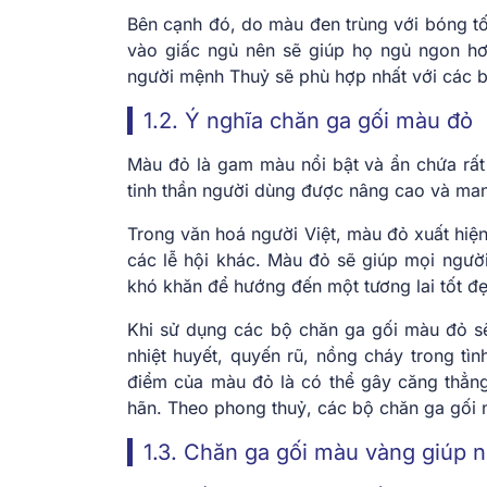
Bên cạnh đó, do màu đen trùng với bóng tối
vào giấc ngủ nên sẽ giúp họ ngủ ngon hơ
người mệnh Thuỷ sẽ phù hợp nhất với các 
1.2. Ý nghĩa chăn ga gối màu đỏ
Màu đỏ là gam màu nổi bật và ẩn chứa rất
tinh thần người dùng được nâng cao và man
Trong văn hoá người Việt, màu đỏ xuất hiện 
các lễ hội khác. Màu đỏ sẽ giúp mọi ngườ
khó khăn để hướng đến một tương lai tốt đ
Khi sử dụng các bộ chăn ga gối màu đỏ sẽ
nhiệt huyết, quyến rũ, nồng cháy trong tì
điểm của màu đỏ là có thể gây căng thẳng
hãn. Theo phong thuỷ, các bộ chăn ga gối
1.3. Chăn ga gối màu vàng giúp n