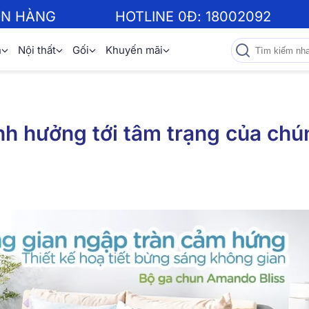
ƠN HÀNG
HOTLINE 0Đ:
18002092
n
Nội thất
Gối
Khuyến mãi
nh hưởng tới tâm trạng của chú