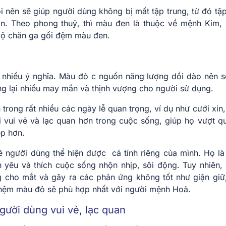
 nên sẽ giúp người dùng không bị mất tập trung, từ đó tập
n. Theo phong thuỷ, thì màu đen là thuộc về mệnh Kim, 
bộ chăn ga gối đệm màu đen.
 nhiều ý nghĩa. Màu đỏ c nguồn năng lượng dồi dào nên s
g lại nhiều may mắn và thịnh vượng cho người sử dụng.
trong rất nhiều các ngày lễ quan trọng, ví dụ như cưới xin,
i vui vẻ và lạc quan hơn trong cuộc sống, giúp họ vượt q
ẹp hơn.
 người dùng thể hiện được cá tính riêng của mình. Họ là
nh yêu và thích cuộc sống nhộn nhịp, sôi động. Tuy nhiên,
 cho mắt và gây ra các phản ứng không tốt như giận giữ
 nệm màu đỏ sẽ phù hợp nhất với người mệnh Hoả.
gười dùng vui vẻ, lạc quan