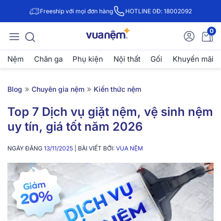
Freeship với mọi đơn hàng
HOTLINE 0Đ: 18002092
0
Nệm
Chăn ga
Phụ kiện
Nội thất
Gối
Khuyến mãi
»
»
Blog
Chuyên gia nệm
Kiến thức nệm
Top 7 Dịch vụ giặt nệm, vệ sinh nệm
uy tín, giá tốt năm 2026
NGÀY ĐĂNG
13/11/2025
| BÀI VIẾT BỞI:
VUA NỆM