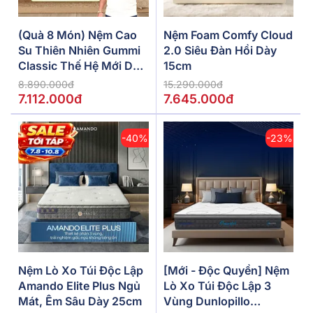
(Quà 8 Món) Nệm Cao
Nệm Foam Comfy Cloud
Su Thiên Nhiên Gummi
2.0 Siêu Đàn Hồi Dày
Classic Thế Hệ Mới Dày
15cm
5/10/15cm
8.890.000đ
15.290.000đ
7.112.000đ
7.645.000đ
-40%
-23%
Nệm Lò Xo Túi Độc Lập
[Mới - Độc Quyền] Nệm
Amando Elite Plus Ngủ
Lò Xo Túi Độc Lập 3
Mát, Êm Sâu Dày 25cm
Vùng Dunlopillo