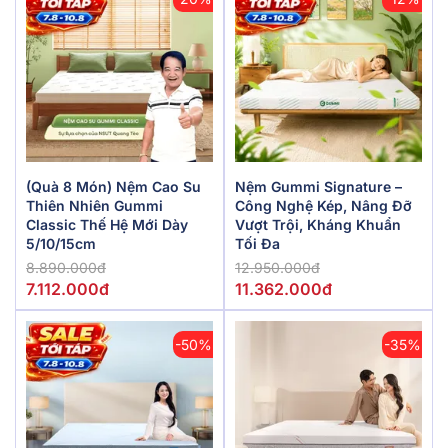
(Quà 8 Món) Nệm Cao Su
Nệm Gummi Signature –
Thiên Nhiên Gummi
Công Nghệ Kép, Nâng Đỡ
Classic Thế Hệ Mới Dày
Vượt Trội, Kháng Khuẩn
5/10/15cm
Tối Đa
8.890.000đ
12.950.000đ
7.112.000đ
11.362.000đ
-50%
-35%