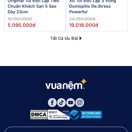
Original Túi Độc Lập Tiêu
Xo Túi Độc Lập 3 Vùng
Chuẩn Khách Sạn 5 Sao
Dunlopillo De.Stress
Dày 23cm
Powerful
10.190.000đ
24.780.000đ
5.095.000đ
19.016.000đ
Tất Cả Ưu Đãi