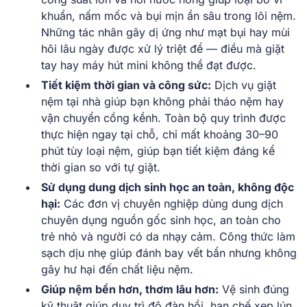
khuẩn, nấm mốc và bụi mịn ẩn sâu trong lõi nệm.
Những tác nhân gây dị ứng như mạt bụi hay mùi
hôi lâu ngày được xử lý triệt để — điều mà giặt
tay hay máy hút mini không thể đạt được.
Tiết kiệm thời gian và công sức:
Dịch vụ giặt
nệm tại nhà giúp bạn không phải tháo nệm hay
vận chuyển cồng kềnh. Toàn bộ quy trình được
thực hiện ngay tại chỗ, chỉ mất khoảng 30–90
phút tùy loại nệm, giúp bạn tiết kiệm đáng kể
thời gian so với tự giặt.
Sử dụng dung dịch sinh học an toàn, không độc
hại:
Các đơn vị chuyên nghiệp dùng dung dịch
chuyên dụng nguồn gốc sinh học, an toàn cho
trẻ nhỏ và người có da nhạy cảm. Công thức làm
sạch dịu nhẹ giúp đánh bay vết bẩn nhưng không
gây hư hại đến chất liệu nệm.
Giúp nệm bền hơn, thơm lâu hơn:
Vệ sinh đúng
kỹ thuật giúp duy trì độ đàn hồi, hạn chế xẹp lún