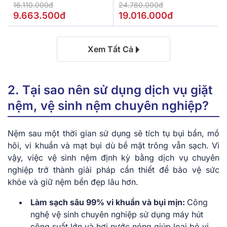
De.Stress Powerful
16.110.000đ
24.780.000đ
9.663.500đ
19.016.000đ
Xem Tất Cả
2. Tại sao nên sử dụng dịch vụ giặt
nệm, vệ sinh nệm chuyên nghiệp?
Nệm sau một thời gian sử dụng sẽ tích tụ bụi bẩn, mồ
hôi, vi khuẩn và mạt bụi dù bề mặt trông vẫn sạch. Vì
vậy, việc vệ sinh nệm định kỳ bằng dịch vụ chuyên
nghiệp trở thành giải pháp cần thiết để bảo vệ sức
khỏe và giữ nệm bền đẹp lâu hơn.
Làm sạch sâu 99% vi khuẩn và bụi mịn:
Công
nghệ vệ sinh chuyên nghiệp sử dụng máy hút
công suất lớn và hơi nước nóng giúp loại bỏ vi