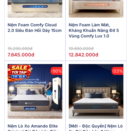
Nệm Foam Comfy Cloud
Nệm Foam Làm Mát,
2.0 Siêu Đàn Hồi Dày 15cm
Kháng Khuẩn Nâng Đỡ 5
Vùng Comfy Lux 1.0
15.290.000đ
19.650.000đ
7.645.000đ
12.842.000đ
-50%
-23%
Nệm Lò Xo Amando Elite
[Mới - Độc Quyền] Nệm Lò