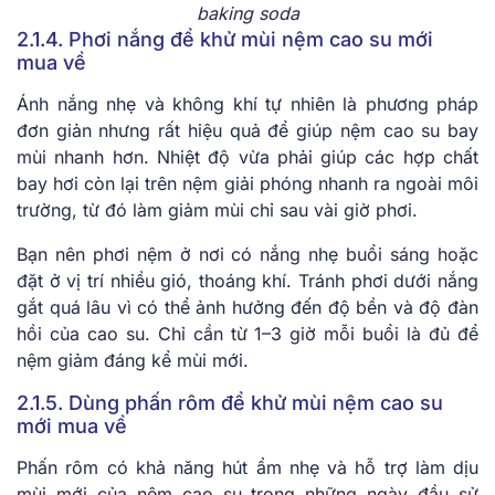
baking soda
2.1.4. Phơi nắng để khử mùi nệm cao su mới
mua về
Ánh nắng nhẹ và không khí tự nhiên là phương pháp
đơn giản nhưng rất hiệu quả để giúp nệm cao su bay
mùi nhanh hơn. Nhiệt độ vừa phải giúp các hợp chất
bay hơi còn lại trên nệm giải phóng nhanh ra ngoài môi
trường, từ đó làm giảm mùi chỉ sau vài giờ phơi.
Bạn nên phơi nệm ở nơi có nắng nhẹ buổi sáng hoặc
đặt ở vị trí nhiều gió, thoáng khí. Tránh phơi dưới nắng
gắt quá lâu vì có thể ảnh hưởng đến độ bền và độ đàn
hồi của cao su. Chỉ cần từ 1–3 giờ mỗi buổi là đủ để
nệm giảm đáng kể mùi mới.
2.1.5. Dùng phấn rôm để khử mùi nệm cao su
mới mua về
Phấn rôm có khả năng hút ẩm nhẹ và hỗ trợ làm dịu
mùi mới của nệm cao su trong những ngày đầu sử