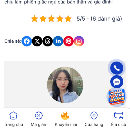
chịu làm phiền giấc ngủ của bản thân và gia đình!
5/5 - (6 đánh giá)
Chia sẻ:
Đã kiểm duyệt
TÁC GIẢ: HOÀNG TRINH
Mình là Hoàng Trinh – Chuyên viên tư vấn giấc ngủ tại
Trang chủ
Mã giảm
Khuyến mãi
Cửa hàng
Êm club
Vua Nệm, với hơn 5 năm kinh nghiệm trong nghiên cứu