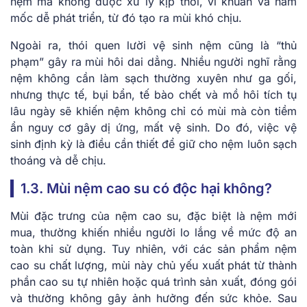
nệm mà không được xử lý kịp thời, vi khuẩn và nấm
mốc dễ phát triển, từ đó tạo ra mùi khó chịu.
Ngoài ra, thói quen lười vệ sinh nệm cũng là “thủ
phạm” gây ra mùi hôi dai dẳng. Nhiều người nghĩ rằng
nệm không cần làm sạch thường xuyên như ga gối,
nhưng thực tế, bụi bẩn, tế bào chết và mồ hôi tích tụ
lâu ngày sẽ khiến nệm không chỉ có mùi mà còn tiềm
ẩn nguy cơ gây dị ứng, mất vệ sinh. Do đó, việc vệ
sinh định kỳ là điều cần thiết để giữ cho nệm luôn sạch
thoáng và dễ chịu.
1.3. Mùi nệm cao su có độc hại không?
Mùi đặc trưng của nệm cao su, đặc biệt là nệm mới
mua, thường khiến nhiều người lo lắng về mức độ an
toàn khi sử dụng. Tuy nhiên, với các sản phẩm nệm
cao su chất lượng, mùi này chủ yếu xuất phát từ thành
phần cao su tự nhiên hoặc quá trình sản xuất, đóng gói
và thường không gây ảnh hưởng đến sức khỏe. Sau