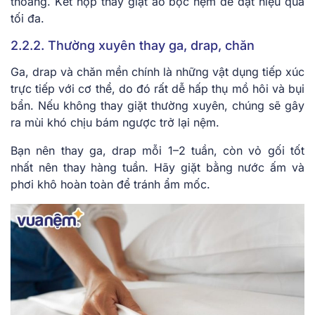
thoáng. Kết hợp thay giặt áo bọc nệm để đạt hiệu quả
tối đa.
2.2.2. Thường xuyên thay ga, drap, chăn
Ga, drap và chăn mền chính là những vật dụng tiếp xúc
trực tiếp với cơ thể, do đó rất dễ hấp thụ mồ hôi và bụi
bẩn. Nếu không thay giặt thường xuyên, chúng sẽ gây
ra mùi khó chịu bám ngược trở lại nệm.
Bạn nên thay ga, drap mỗi 1–2 tuần, còn vỏ gối tốt
nhất nên thay hàng tuần. Hãy giặt bằng nước ấm và
phơi khô hoàn toàn để tránh ẩm mốc.