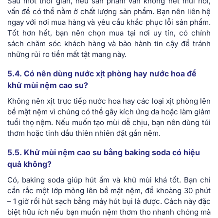
Sau môt thời gian, nếu sản phẩm vẫn không hết mùi hôi,
vấn đề có thể nằm ở chất lượng sản phẩm. Bạn nên liên hệ
ngay với nơi mua hàng và yêu cầu khắc phục lỗi sản phẩm.
Tốt hơn hết, bạn nên chọn mua tại nơi uy tín, có chính
sách chăm sóc khách hàng và bảo hành tin cậy để tránh
những rủi ro tiền mất tật mang này.
5.4. Có nên dùng nước xịt phòng hay nước hoa để
khử mùi nệm cao su?
Không nên xịt trực tiếp nước hoa hay các loại xịt phòng lên
bề mặt nệm vì chúng có thể gây kích ứng da hoặc làm giảm
tuổi thọ nệm. Nếu muốn tạo mùi dễ chịu, bạn nên dùng túi
thơm hoặc tinh dầu thiên nhiên đặt gần nệm.
5.5. Khử mùi nệm cao su bằng baking soda có hiệu
quả không?
Có, baking soda giúp hút ẩm và khử mùi khá tốt. Bạn chỉ
cần rắc một lớp mỏng lên bề mặt nệm, để khoảng 30 phút
– 1 giờ rồi hút sạch bằng máy hút bụi là được. Cách này đặc
biệt hữu ích nếu bạn muốn nệm thơm tho nhanh chóng mà