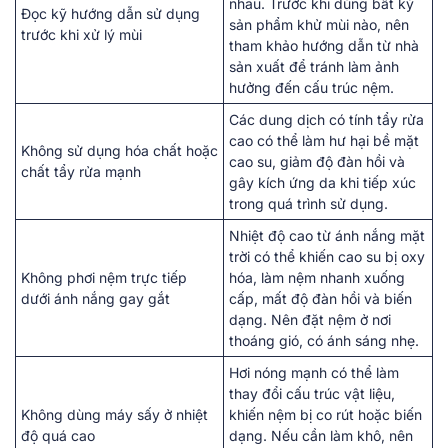
nhau. Trước khi dùng bất kỳ
Đọc kỹ hướng dẫn sử dụng
sản phẩm khử mùi nào, nên
trước khi xử lý mùi
tham khảo hướng dẫn từ nhà
sản xuất để tránh làm ảnh
hưởng đến cấu trúc nệm.
Các dung dịch có tính tẩy rửa
cao có thể làm hư hại bề mặt
Không sử dụng hóa chất hoặc
cao su, giảm độ đàn hồi và
chất tẩy rửa mạnh
gây kích ứng da khi tiếp xúc
trong quá trình sử dụng.
Nhiệt độ cao từ ánh nắng mặt
trời có thể khiến cao su bị oxy
Không phơi nệm trực tiếp
hóa, làm nệm nhanh xuống
dưới ánh nắng gay gắt
cấp, mất độ đàn hồi và biến
dạng. Nên đặt nệm ở nơi
thoáng gió, có ánh sáng nhẹ.
Hơi nóng mạnh có thể làm
thay đổi cấu trúc vật liệu,
Không dùng máy sấy ở nhiệt
khiến nệm bị co rút hoặc biến
độ quá cao
dạng. Nếu cần làm khô, nên