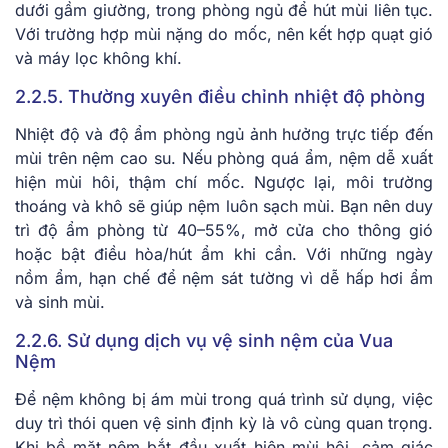
dưới gầm giường, trong phòng ngủ để hút mùi liên tục.
Với trường hợp mùi nặng do mốc, nên kết hợp quạt gió
và máy lọc không khí.
2.2.5. Thường xuyên điều chỉnh nhiệt độ phòng
Nhiệt độ và độ ẩm phòng ngủ ảnh hưởng trực tiếp đến
mùi trên nệm cao su. Nếu phòng quá ẩm, nệm dễ xuất
hiện mùi hôi, thậm chí mốc. Ngược lại, môi trường
thoáng và khô sẽ giúp nệm luôn sạch mùi. Bạn nên duy
trì độ ẩm phòng từ 40–55%, mở cửa cho thông gió
hoặc bật điều hòa/hút ẩm khi cần. Với những ngày
nồm ẩm, hạn chế để nệm sát tường vì dễ hấp hơi ẩm
và sinh mùi.
2.2.6. Sử dụng dịch vụ vệ sinh nệm của Vua
Nệm
Để nệm không bị ám mùi trong quá trình sử dụng, việc
duy trì thói quen vệ sinh định kỳ là vô cùng quan trọng.
Khi bề mặt nệm bắt đầu xuất hiện mùi hôi, cảm giác