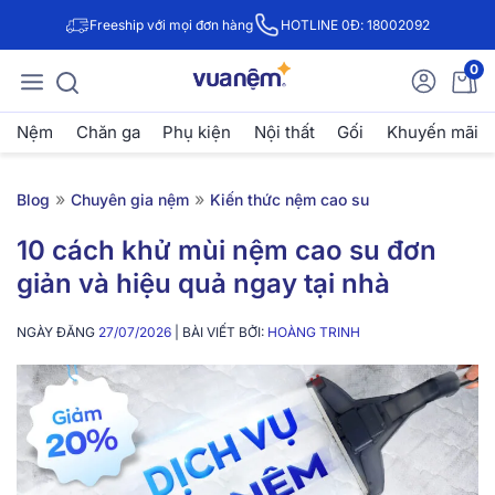
Freeship với mọi đơn hàng
HOTLINE 0Đ: 18002092
0
Nệm
Chăn ga
Phụ kiện
Nội thất
Gối
Khuyến mãi
»
»
Blog
Chuyên gia nệm
Kiến thức nệm cao su
10 cách khử mùi nệm cao su đơn
giản và hiệu quả ngay tại nhà
NGÀY ĐĂNG
27/07/2026
| BÀI VIẾT BỞI:
HOÀNG TRINH