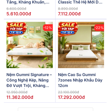
Tầng, Kháng Khuẩn,
Classic Thế Hệ Mới Dày
Siêu Thoáng Mát
5/10/15cm
6.600.000đ
8.890.000đ
5.610.000đ
7.112.000đ
-12%
-22%
Nệm Gummi Signature –
Nệm Cao Su Gummi
Công Nghệ Kép, Nâng
7zones Nhập Khẩu Dày
Đỡ Vượt Trội, Kháng
12cm
Khuẩn Tối Đa
12.950.000đ
22.100.000đ
11.362.000đ
17.292.000đ