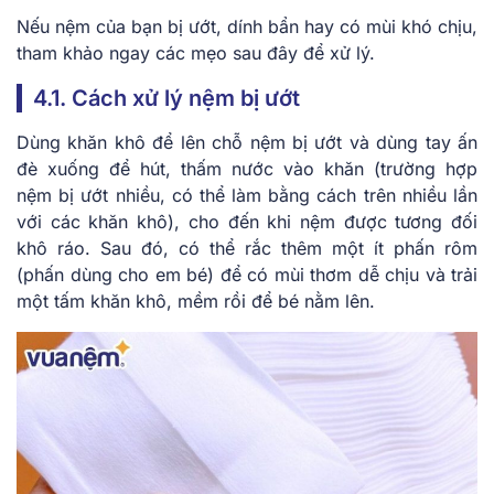
Nếu nệm của bạn bị ướt, dính bẩn hay có mùi khó chịu,
tham khảo ngay các mẹo sau đây để xử lý.
4.1. Cách xử lý nệm bị ướt
Dùng khăn khô để lên chỗ nệm bị ướt và dùng tay ấn
đè xuống để hút, thấm nước vào khăn (trường hợp
nệm bị ướt nhiều, có thể làm bằng cách trên nhiều lần
với các khăn khô), cho đến khi nệm được tương đối
khô ráo. Sau đó, có thể rắc thêm một ít phấn rôm
(phấn dùng cho em bé) để có mùi thơm dễ chịu và trải
một tấm khăn khô, mềm rồi để bé nằm lên.