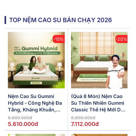
TOP NỆM CAO SU BÁN CHẠY 2026
-15%
-20%
Nệm Cao Su Gummi
(Quà 8 Món) Nệm Cao
Hybrid - Công Nghệ Đa
Su Thiên Nhiên Gummi
Tầng, Kháng Khuẩn,
Classic Thế Hệ Mới Dày
Siêu Thoáng Mát
5/10/15cm
6.600.000đ
8.890.000đ
5.610.000đ
7.112.000đ