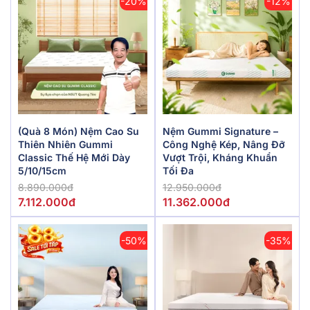
-20%
-12%
(Quà 8 Món) Nệm Cao Su
Nệm Gummi Signature –
Thiên Nhiên Gummi
Công Nghệ Kép, Nâng Đỡ
Classic Thế Hệ Mới Dày
Vượt Trội, Kháng Khuẩn
5/10/15cm
Tối Đa
8.890.000đ
12.950.000đ
7.112.000đ
11.362.000đ
-50%
-35%