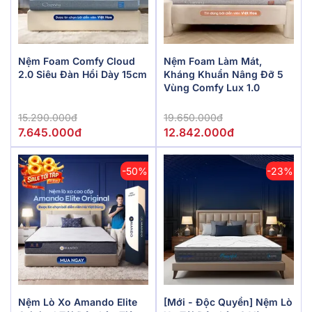
Nệm Foam Comfy Cloud
Nệm Foam Làm Mát,
2.0 Siêu Đàn Hồi Dày 15cm
Kháng Khuẩn Nâng Đỡ 5
Vùng Comfy Lux 1.0
15.290.000đ
19.650.000đ
7.645.000đ
12.842.000đ
-50%
-23%
Nệm Lò Xo Amando Elite
[Mới - Độc Quyền] Nệm Lò