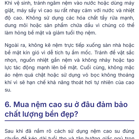
Khi vệ sinh, tránh ngâm nệm vào nước hoặc dùng máy
giặt, máy sấy vì cao su rất nhạy cảm với nước và nhiệt
độ cao. Không sử dụng các hóa chất tẩy rửa mạnh,
dung môi hoặc sản phẩm chứa dầu vì chúng có thể
làm hỏng bề mặt và giảm tuổi thọ nệm.
Ngoài ra, không kê nệm trực tiếp xuống sàn nhà hoặc
bề mặt kín gió vì dễ tích tụ ẩm mốc. Tránh để vật sắc
nhọn, nguồn nhiệt gần nệm và không nhảy hoặc tạo
lực tác động mạnh lên bề mặt. Cuối cùng, không mặc
áo nệm quá chật hoặc sử dụng vỏ bọc không thoáng
khí vì sẽ hạn chế khả năng thoát hơi tự nhiên của cao
su.
6. Mua nệm cao su ở đâu đảm bảo
chất lượng bền đẹp?
Sau khi đã nắm rõ cách sử dụng nệm cao su đúng
chuẩn để kéo dài tuổi thọ và tận hưởng giấc ngủ trọn