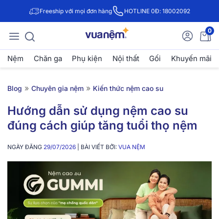
Freeship với mọi đơn hàng
HOTLINE 0Đ: 18002092
0
Nệm
Chăn ga
Phụ kiện
Nội thất
Gối
Khuyến mãi
»
»
Blog
Chuyên gia nệm
Kiến thức nệm cao su
Hướng dẫn sử dụng nệm cao su
đúng cách giúp tăng tuổi thọ nệm
NGÀY ĐĂNG
29/07/2026
| BÀI VIẾT BỞI:
VUA NỆM