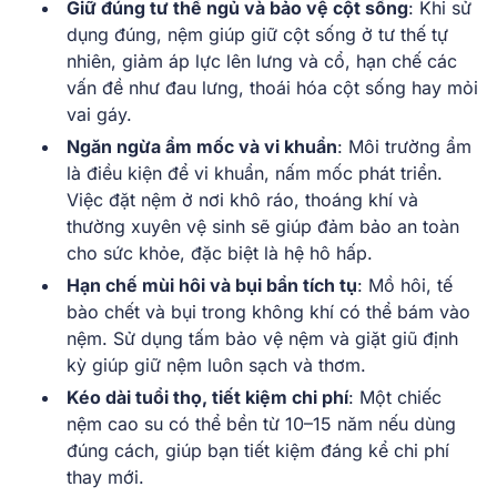
Giữ đúng tư thế ngủ và bảo vệ cột sống
: Khi sử
dụng đúng, nệm giúp giữ cột sống ở tư thế tự
nhiên, giảm áp lực lên lưng và cổ, hạn chế các
vấn đề như đau lưng, thoái hóa cột sống hay mỏi
vai gáy.
Ngăn ngừa ẩm mốc và vi khuẩn
: Môi trường ẩm
là điều kiện để vi khuẩn, nấm mốc phát triển.
Việc đặt nệm ở nơi khô ráo, thoáng khí và
thường xuyên vệ sinh sẽ giúp đảm bảo an toàn
cho sức khỏe, đặc biệt là hệ hô hấp.
Hạn chế mùi hôi và bụi bẩn tích tụ
: Mồ hôi, tế
bào chết và bụi trong không khí có thể bám vào
nệm. Sử dụng tấm bảo vệ nệm và giặt giũ định
kỳ giúp giữ nệm luôn sạch và thơm.
Kéo dài tuổi thọ, tiết kiệm chi phí
: Một chiếc
nệm cao su có thể bền từ 10–15 năm nếu dùng
đúng cách, giúp bạn tiết kiệm đáng kể chi phí
thay mới.