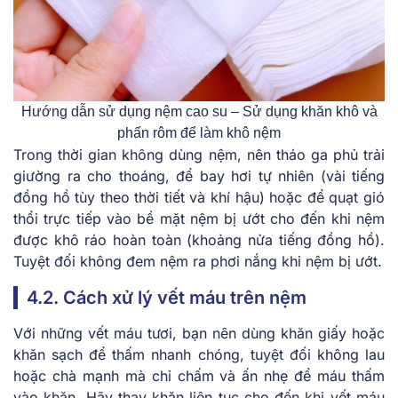
Hướng dẫn sử dụng nệm cao su – Sử dụng khăn khô và
phấn rôm để làm khô nệm
Trong thời gian không dùng nệm, nên tháo ga phủ trải
giường ra cho thoáng, để bay hơi tự nhiên (vài tiếng
đồng hồ tùy theo thời tiết và khí hậu) hoặc để quạt gió
thổi trực tiếp vào bề mặt nệm bị ướt cho đến khi nệm
được khô ráo hoàn toàn (khoảng nửa tiếng đồng hồ).
Tuyệt đối không đem nệm ra phơi nắng khi nệm bị ướt.
4.2. Cách xử lý vết máu trên nệm
Với những vết máu tươi, bạn nên dùng khăn giấy hoặc
khăn sạch để thấm nhanh chóng, tuyệt đối không lau
hoặc chà mạnh mà chỉ chấm và ấn nhẹ để máu thấm
vào khăn. Hãy thay khăn liên tục cho đến khi vết máu