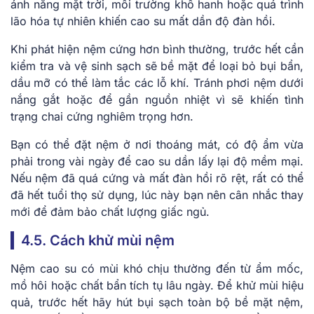
ánh nắng mặt trời, môi trường khô hanh hoặc quá trình
lão hóa tự nhiên khiến cao su mất dần độ đàn hồi.
Khi phát hiện nệm cứng hơn bình thường, trước hết cần
kiểm tra và vệ sinh sạch sẽ bề mặt để loại bỏ bụi bẩn,
dầu mỡ có thể làm tắc các lỗ khí. Tránh phơi nệm dưới
nắng gắt hoặc để gần nguồn nhiệt vì sẽ khiến tình
trạng chai cứng nghiêm trọng hơn.
Bạn có thể đặt nệm ở nơi thoáng mát, có độ ẩm vừa
phải trong vài ngày để cao su dần lấy lại độ mềm mại.
Nếu nệm đã quá cứng và mất đàn hồi rõ rệt, rất có thể
đã hết tuổi thọ sử dụng, lúc này bạn nên cân nhắc thay
mới để đảm bảo chất lượng giấc ngủ.
4.5. Cách khử mùi nệm
Nệm cao su có mùi khó chịu thường đến từ ẩm mốc,
mồ hôi hoặc chất bẩn tích tụ lâu ngày. Để khử mùi hiệu
quả, trước hết hãy hút bụi sạch toàn bộ bề mặt nệm,