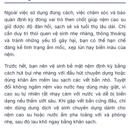
Ngoài việc sử dụng đúng cách, việc chăm sóc và bảo
quản định kỳ đóng vai trò then chốt giúp nệm cao su
giữ được độ đàn hồi, sạch sẽ và tuổi thọ lâu dài. Chỉ
cần duy trì thói quen vệ sinh nhẹ nhàng, thông thoáng
và tránh những yếu tố gây hại, bạn có thể hạn chế
đáng kể tình trạng ẩm mốc, xẹp lún hay biến màu của
nệm.
Trước hết, bạn nên vệ sinh bề mặt nệm định kỳ bằng
cách hút bụi nhẹ nhàng với đầu hút chuyên dụng hoặc
dùng khăn ẩm mềm lau sạch các vết bẩn nhỏ. Tuyệt
đối không ngâm nệm vào nước hay dùng máy giặt, vì
cao su tự nhiên rất nhạy cảm với nước và dễ bị biến
dạng nếu thấm ướt sâu. Khi gặp vết bẩn cứng đầu, chỉ
nên dùng dung dịch vệ sinh chuyên dụng dành cho
nệm cao su hoặc nước ấm pha loãng với xà phòng
nhẹ, sau đó lau khô ngay bằng khăn sạch.