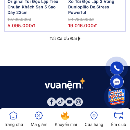
Original Túi Độc Lập Tiêu
Xo Túi Độc Lập 3 Vùng
Chuẩn Khách Sạn 5 Sao
Dunlopillo De.Stress
Dày 23cm
Powerful
10.190.000đ
24.780.000đ
5.095.000đ
19.016.000đ
Tất Cả Ưu Đãi
Trang chủ
Mã giảm
Khuyến mãi
Cửa hàng
Êm club