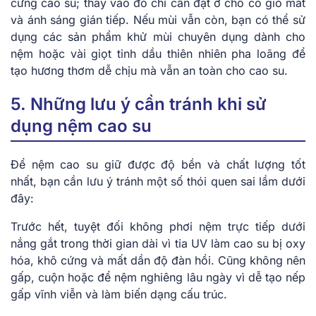
cứng cao su; thay vào đó chỉ cần đặt ở chỗ có gió mát
và ánh sáng gián tiếp. Nếu mùi vẫn còn, bạn có thể sử
dụng các sản phẩm khử mùi chuyên dụng dành cho
nệm hoặc vài giọt tinh dầu thiên nhiên pha loãng để
tạo hương thơm dễ chịu mà vẫn an toàn cho cao su.
5. Những lưu ý cần tránh khi sử
dụng nệm cao su
Để nệm cao su giữ được độ bền và chất lượng tốt
nhất, bạn cần lưu ý tránh một số thói quen sai lầm dưới
đây:
Trước hết, tuyệt đối không phơi nệm trực tiếp dưới
nắng gắt trong thời gian dài vì tia UV làm cao su bị oxy
hóa, khô cứng và mất dần độ đàn hồi. Cũng không nên
gấp, cuộn hoặc để nệm nghiêng lâu ngày vì dễ tạo nếp
gấp vĩnh viễn và làm biến dạng cấu trúc.