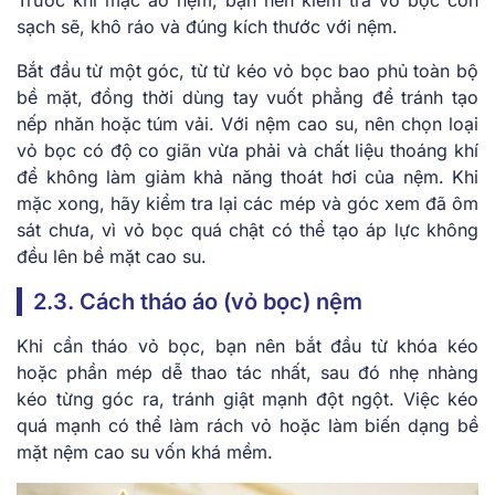
sạch sẽ, khô ráo và đúng kích thước với nệm.
Bắt đầu từ một góc, từ từ kéo vỏ bọc bao phủ toàn bộ
bề mặt, đồng thời dùng tay vuốt phẳng để tránh tạo
nếp nhăn hoặc túm vải. Với nệm cao su, nên chọn loại
vỏ bọc có độ co giãn vừa phải và chất liệu thoáng khí
để không làm giảm khả năng thoát hơi của nệm. Khi
mặc xong, hãy kiểm tra lại các mép và góc xem đã ôm
sát chưa, vì vỏ bọc quá chật có thể tạo áp lực không
đều lên bề mặt cao su.
2.3. Cách tháo áo (vỏ bọc) nệm
Khi cần tháo vỏ bọc, bạn nên bắt đầu từ khóa kéo
hoặc phần mép dễ thao tác nhất, sau đó nhẹ nhàng
kéo từng góc ra, tránh giật mạnh đột ngột. Việc kéo
quá mạnh có thể làm rách vỏ hoặc làm biến dạng bề
mặt nệm cao su vốn khá mềm.