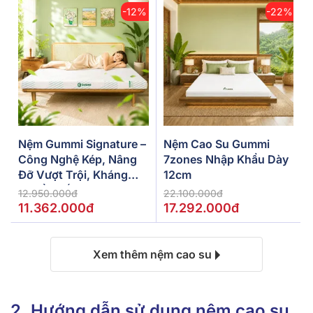
-12%
-22%
Nệm Gummi Signature –
Nệm Cao Su Gummi
Công Nghệ Kép, Nâng
7zones Nhập Khẩu Dày
Đỡ Vượt Trội, Kháng
12cm
Khuẩn Tối Đa
12.950.000đ
22.100.000đ
11.362.000đ
17.292.000đ
Xem thêm nệm cao su
2. Hướng dẫn sử dụng nệm cao su