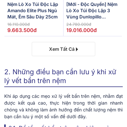
Nệm Lò Xo Túi Độc Lập
[Mới - Độc Quyền] Nệm
Amando Elite Plus Ngủ
Lò Xo Túi Độc Lập 3
Mát, Êm Sâu Dày 25cm
Vùng Dunlopillo
De.Stress Powerful
16.110.000đ
24.780.000đ
9.663.500đ
19.016.000đ
Xem Tất Cả
2. Những điều bạn cần lưu ý khi xử
lý vết bẩn trên nệm
Khi áp dụng các mẹo xử lý vết bẩn trên nệm, nhằm đạt
được kết quả cao, thực hiện trong thời gian nhanh
chóng và không làm ảnh hưởng đến chất lượng nệm thì
bạn cần lưu ý một số vấn đề dưới đây.