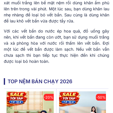
xát muối trắng lên bề mặt nệm rồi dùng khăn ẩm phủ
lên trên trong vài phút. Một lúc sau, bạn dùng khăn lau
nhẹ nhàng để loại bỏ vết bẩn. Sau cùng là dùng khăn
để lau khô vết bẩn vừa được tẩy rửa.
Với các vết bẩn do nước ép hoa quả, đồ uống gây
nên, khi vết bẩn đang còn ướt, bạn sử dụng muối trắng
và xà phòng hòa với nước rồi thấm lên vết bẩn. Đợi
một lúc để vết bẩn được làm sạch. Nếu vết bẩn vẫn
chưa sạch thì bạn tiếp tục thực hiện đến khi chúng
được loại bỏ hoàn toàn.
TOP NỆM BÁN CHẠY 2026
-20%
-50%