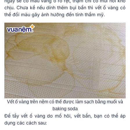
ngày sẽ có màu vàng ố rõ rệt, thậm chí có mùi hôi khó
chịu. Chưa kể nếu dính thêm bụi bẩn thì vết ố vàng có
thể đổi màu gây ảnh hưởng đến tính thẩm mỹ.
Vết ố vàng trên nệm có thể được làm sạch bằng muối và
baking soda
Để tẩy vết ố vàng do mồ hôi, vết bẩn, bạn có thể áp
dụng các cách sau: