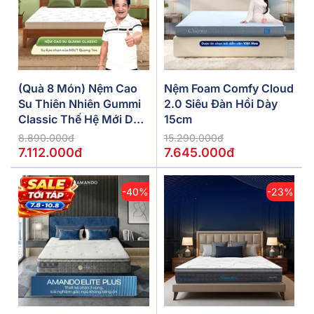
(Quà 8 Món) Nệm Cao
Nệm Foam Comfy Cloud
Su Thiên Nhiên Gummi
2.0 Siêu Đàn Hồi Dày
Classic Thế Hệ Mới Dày
15cm
5/10/15cm
8.890.000đ
15.290.000đ
7.112.000đ
7.645.000đ
-40%
-23%