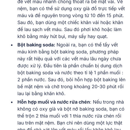
để vết máu nhanh chóng thoát ra bề mặt vải. Về
nệm, bạn có thể sử dụng oxy già đổ trực tiếp vết
máu và để nguyên trong vòng từ 10 đến 15 phút.
Sau đó, bạn dùng một chiếc khăn vải hoặc khăn
để lau sạch vết máu. Sau đó phơi khô hoặc làm
khô bằng máy hút bụi, máy sấy hay quạt.
Bột baking soda:
Ngoài ra, bạn có thể tẩy vết
máu kinh bằng bột baking soda, phương pháp
này rất hiệu quả với các vết máu lâu ngày chưa
được xử lý. Đầu tiên là phần chuẩn bị dung dịch
bột baking soda và nước theo tỉ lệ 1 phần muối :
2 phần nước. Sau đó, bôi hỗn hợp bột baking lên
bề mặt nệm và chờ trong khoảng 20-30 phút rồi
lau lại bằng khăn khô.
Hỗn hợp muối và nước rửa chén
:
Nếu trong nhà
không có oxy già và bột nở baking soda, bạn có
thể trộn 2 thìa muối với 1 thìa nước rửa chén rồi
lau trên mặt nệm. Bạn chỉ nên dùng một lực thật
nhẹ để chà xát lên vết máu rồi lấy khăn khô lau