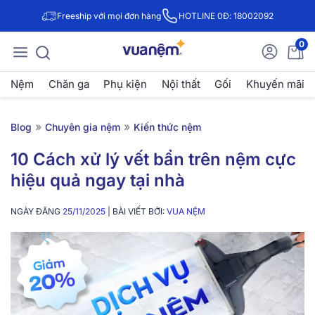
Freeship với mọi đơn hàng
HOTLINE 0Đ: 18002092
0
Nệm
Chăn ga
Phụ kiện
Nội thất
Gối
Khuyến mãi
»
»
Blog
Chuyên gia nệm
Kiến thức nệm
10 Cách xử lý vết bẩn trên nệm cực
hiệu quả ngay tại nhà
NGÀY ĐĂNG
25/11/2025
| BÀI VIẾT BỞI:
VUA NỆM