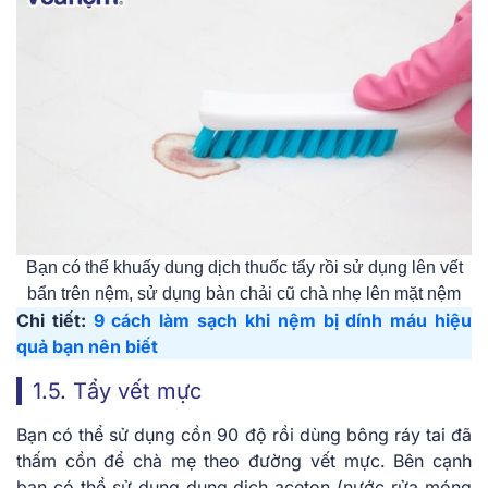
Bạn có thể khuấy dung dịch thuốc tẩy rồi sử dụng lên vết
bẩn trên nệm, sử dụng bàn chải cũ chà nhẹ lên mặt nệm
Chi tiết:
9 cách làm sạch khi nệm bị dính máu hiệu
quả bạn nên biết
1.5. Tẩy vết mực
Bạn có thể sử dụng cồn 90 độ rồi dùng bông ráy tai đã
thấm cồn để chà mẹ theo đường vết mực. Bên cạnh
bạn có thể sử dụng dung dịch aceton (nước rửa móng