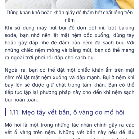
Dùng khăn khô hoặc khăn giấy để thấm hết chất lỏng trên
nệm
Khi sử dụng máy hút bụi để dọn bột mì, bột baking
soda, bạn nhớ nên lật mặt nệm dốc xuống, dùng tay
hoặc gây đập nhẹ để đảm bảo nệm đã sạch bụi. Với
những chiếc nệm mỏng và bằng mút, bạn có thể mang
ra ngoài trời phơi rồi đập cho sạch bụi.
Ngoài ra, bạn có thể đặt một chiếc khăn ẩm trên mặt
nệm rồi lật mặt nệm xuống và đập mạnh. Bụi ở nệm khi
bay lên sẽ được giữ chặt trong tấm khăn. Bạn có thể
tiếp tục lặp lại phương pháp này cho đến khi nệm sạch
bụi hoàn toàn.
1.11. Mẹo tẩy vết bẩn, ố vàng do mồ hôi
Mồ hôi là một trong những tác nhân chính gây ra các
vết ố vàng trên nệm. Những vết bẩn này nếu để lâu