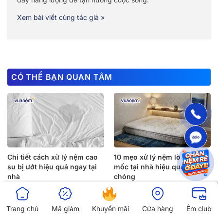
Xem bài viết cùng tác giả »
CÓ THỂ BẠN QUAN TÂM
Chi tiết cách xử lý nệm cao
10 mẹo xử lý nệm lò xo bị
su bị ướt hiệu quả ngay tại
mốc tại nhà hiệu quả nhanh
nhà
chóng
Trang chủ
Mã giảm
Khuyến mãi
Cửa hàng
Êm club