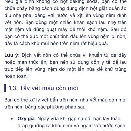
Nếu gia đình không có bột baking soda, bạn có thể
chữa cháy bằng cách dùng dung dịch bột giặt quần áo
dịu nhẹ pha loãng với nước và xịt lên vùng nệm dính
vết nôn. Bạn dùng một chiếc khăn sạch lau nhẹ trên
mặt nệm và dùng quạt máy để thổi khô nệm. Sau đó
bạn có thể xức một chút tinh dầu lên vùng nệm bị nôn,
đây là cách khử mùi nôn trên nệm rất hiệu quả.
Lưu ý
: Dịch vết nôn có thể chứa vi khuẩn từ dạ dày
hoặc men thức ăn, bạn nên sử dụng cồn y tế để lau
trực tiếp lên vùng nệm dơ một lần nữa để khử trùng
hoàn toàn.
1.3. Tẩy vết máu còn mới
Bạn có thể xử lý vết bẩn trên nệm như vết máu còn mới
trên nệm bằng các phương pháp sau:
Oxy già
: Ngay vừa khi gặp sự cố, bạn lấy tháo
drap giường ra khỏi nệm và ngâm với nước sạch