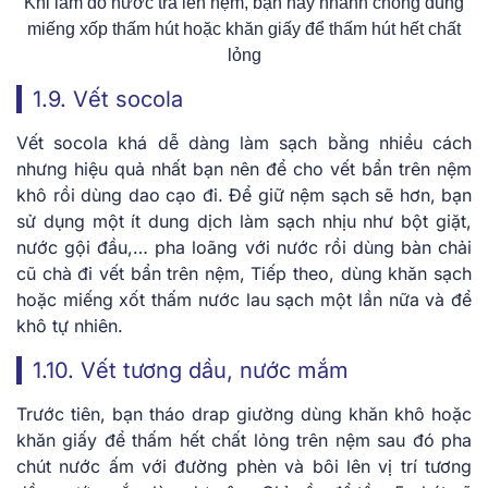
Khi làm đổ nước trà lên nệm, bạn hãy nhanh chóng dùng
miếng xốp thấm hút hoặc khăn giấy để thấm hút hết chất
lỏng
1.9. Vết socola
Vết socola khá dễ dàng làm sạch bằng nhiều cách
nhưng hiệu quả nhất bạn nên để cho vết bẩn trên nệm
khô rồi dùng dao cạo đi. Để giữ nệm sạch sẽ hơn, bạn
sử dụng một ít dung dịch làm sạch nhịu như bột giặt,
nước gội đầu,… pha loãng với nước rồi dùng bàn chải
cũ chà đi vết bẩn trên nệm, Tiếp theo, dùng khăn sạch
hoặc miếng xốt thấm nước lau sạch một lần nữa và để
khô tự nhiên.
1.10. Vết tương dầu, nước mắm
Trước tiên, bạn tháo drap giường dùng khăn khô hoặc
khăn giấy để thấm hết chất lỏng trên nệm sau đó pha
chút nước ấm với đường phèn và bôi lên vị trí tương