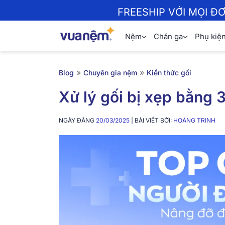
FREESHIP VỚI MỌI Đ
Nệm
Chăn ga
Phụ kiệ
»
»
Blog
Chuyên gia nệm
Kiến thức gối
Xử lý gối bị xẹp bằng 
NGÀY ĐĂNG
20/03/2025
| BÀI VIẾT BỞI:
HOÀNG TRINH