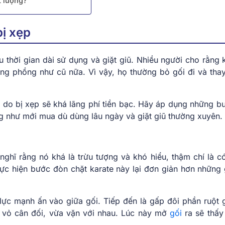
t lượng?
bị xẹp
u thời gian dài sử dụng và giặt giũ. Nhiều người cho rằng 
 căng phồng như cũ nữa. Vì vậy, họ thường bỏ gối đi và tha
i do bị xẹp sẽ khá lãng phí tiền bạc. Hãy áp dụng những b
ng như mới mua dù dùng lâu ngày và giặt giũ thường xuyên.
nghĩ rằng nó khá là trừu tượng và khó hiểu, thậm chí là c
hực hiện bước đòn chặt karate này lại đơn giản hơn những 
ực mạnh ấn vào giữa gối. Tiếp đến là gấp đôi phần ruột gố
à vỏ cân đối, vừa vặn với nhau. Lúc này mở
gối
ra sẽ thấy