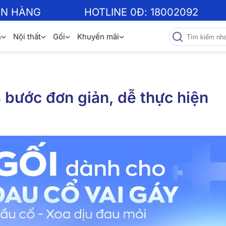
ƠN HÀNG
HOTLINE 0Đ:
18002092
n
Nội thất
Gối
Khuyến mãi
3 bước đơn giản, dễ thực hiện