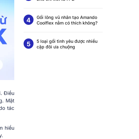
Gối lông vũ nhân tạo Amando
Coolflex nằm có thích không?
5 loại gối tình yêu được nhiều
cặp đôi ưa chuộng
i. Điều
g. Mặt
do tác
m hiểu
y.