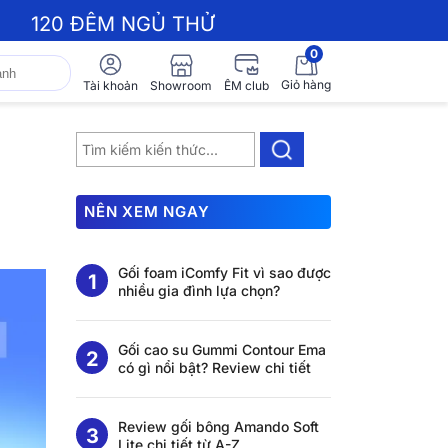
120 ĐÊM NGỦ THỬ
0
Giỏ hàng
Showroom
Tài khoản
ÊM club
NÊN XEM NGAY
Gối foam iComfy Fit vì sao được
nhiều gia đình lựa chọn?
Gối cao su Gummi Contour Ema
có gì nổi bật? Review chi tiết
Review gối bông Amando Soft
Lite chi tiết từ A-Z