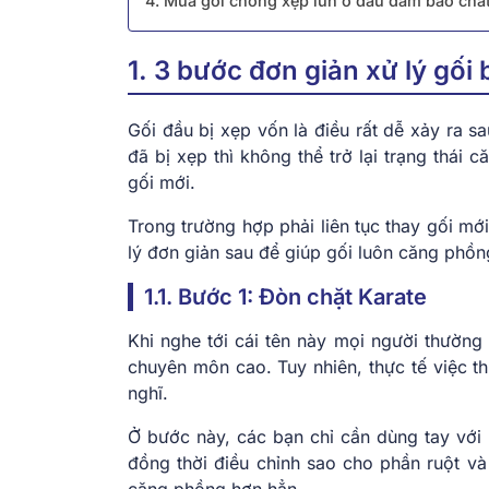
4. Mua gối chống xẹp lún ở đâu đảm bảo chấ
1. 3 bước đơn giản xử lý gối 
Gối đầu bị xẹp vốn là điều rất dễ xảy ra sa
đã bị xẹp thì không thể trở lại trạng thái
gối mới.
Trong trường hợp phải liên tục thay gối mớ
lý đơn giản sau để giúp gối luôn căng phồ
1.1. Bước 1: Đòn chặt Karate
Khi nghe tới cái tên này mọi người thường 
chuyên môn cao. Tuy nhiên, thực tế việc t
nghĩ.
Ở bước này, các bạn chỉ cần dùng tay với l
đồng thời điều chỉnh sao cho phần ruột v