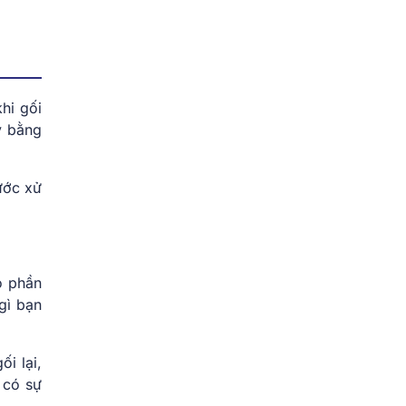
khi gối
y bằng
ước xử
ó phần
gì bạn
i lại,
 có sự