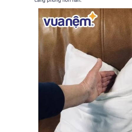
căng phồng hơn hẳn.