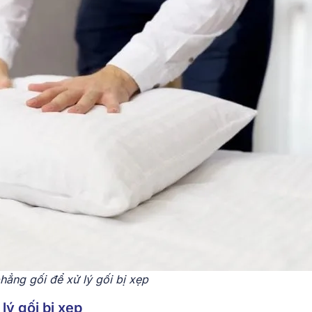
hẳng gối để xử lý gối bị xẹp
 lý gối bị xẹp