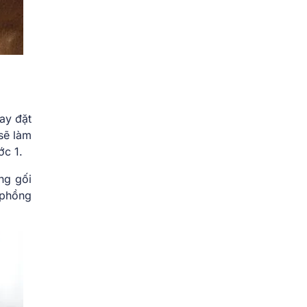
tay đặt
sẽ làm
ớc 1.
ng gối
 phồng