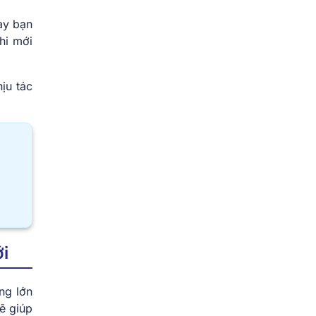
ày bạn
hi mới
ịu tác
i
ng lớn
ẽ giúp