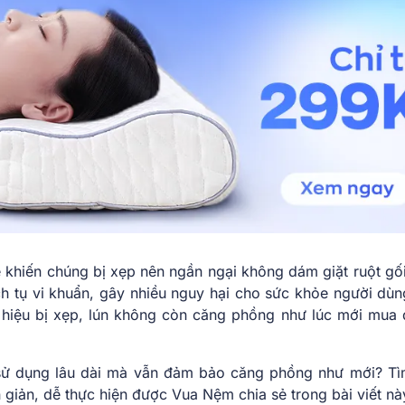
sẽ khiến chúng bị xẹp nên ngần ngại không dám giặt ruột gố
ích tụ vi khuẩn, gây nhiều nguy hại cho sức khỏe người dùn
 hiệu bị xẹp, lún không còn căng phồng như lúc mới mua 
 sử dụng lâu dài mà vẫn đảm bảo căng phồng như mới? Tì
iản, dễ thực hiện được Vua Nệm chia sẻ trong bài viết nà