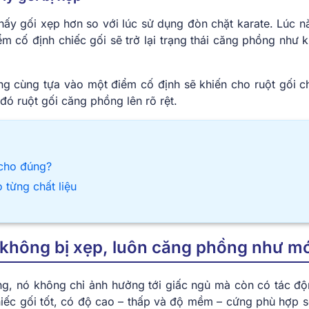
thấy gối xẹp hơn so với lúc sử dụng đòn chặt karate. Lúc n
m cố định chiếc gối sẽ trở lại trạng thái căng phồng như k
ng cùng tựa vào một điểm cố định sẽ khiến cho ruột gối ch
 đó ruột gối căng phồng lên rõ rệt.
 cho đúng?
 từng chất liệu
 không bị xẹp, luôn căng phồng như mớ
ng, nó không chỉ ảnh hưởng tới giấc ngủ mà còn có tác độ
iếc gối tốt, có độ cao – thấp và độ mềm – cứng phù hợp s