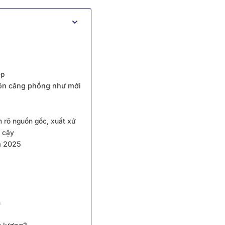
ẹp
uôn căng phồng như mới
m rõ nguồn gốc, xuất xứ
n cậy
m 2025
n