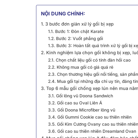
NỘI DUNG CHÍNH:
1. 3 bước đơn giản xử lý gối bị xẹp
1.1. Bước 1: Đòn chặt Karate
1.2. Bước 2: Vuốt phẳng gối
1.3. Bước 3: Hoàn tất quá trình xử lý gối bị x
2. Kinh nghiệm lựa chọn gối không bị xẹp, l
2.1. Chọn chất liệu gối có tính đàn hồi cao
2.2. Không mua gối có giá quá rẻ
2.3. Chọn thương hiệu gối nổi tiếng, sản phẩ
2.4. Mua gối tại những địa chỉ uy tín, đáng ti
3. Top 6 mẫu gối chống xẹp lún nên mua nă
3.1. Gối lông vũ Doona Sandwich
3.2. Gối cao su Oval Liên Á
3.3. Gối Doona Microfiber lông vũ
3.4. Gối Gummi Cookie cao su thiên nhiên
3.5. Gối Kim Cương Ovany cao su thiên nhiê
3.6. Gối cao su thiên nhiên Dreamland Ovan