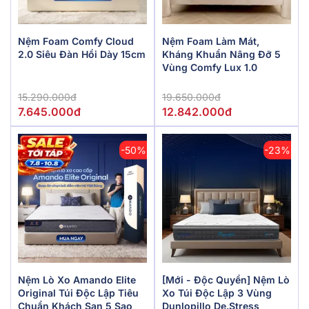
Nệm Foam Comfy Cloud
Nệm Foam Làm Mát,
2.0 Siêu Đàn Hồi Dày 15cm
Kháng Khuẩn Nâng Đỡ 5
Vùng Comfy Lux 1.0
15.290.000đ
19.650.000đ
7.645.000đ
12.842.000đ
-50%
-23%
Nệm Lò Xo Amando Elite
[Mới - Độc Quyền] Nệm Lò
Original Túi Độc Lập Tiêu
Xo Túi Độc Lập 3 Vùng
Chuẩn Khách Sạn 5 Sao
Dunlopillo De.Stress