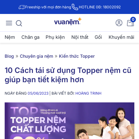
Freeship với mọi đơn hàng
HOTLINE 0Đ: 18002092
0
Nệm
Chăn ga
Phụ kiện
Nội thất
Gối
Khuyến mãi
»
»
Blog
Chuyên gia nệm
Kiến thức Topper
10 Cách tái sử dụng Topper nệm cũ
giúp bạn tiết kiệm hơn
NGÀY ĐĂNG
05/06/2023
| BÀI VIẾT BỞI:
HOÀNG TRINH