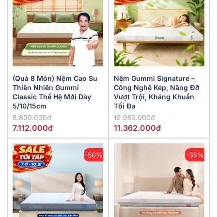
(Quà 8 Món) Nệm Cao Su
Nệm Gummi Signature –
Thiên Nhiên Gummi
Công Nghệ Kép, Nâng Đỡ
Classic Thế Hệ Mới Dày
Vượt Trội, Kháng Khuẩn
5/10/15cm
Tối Đa
8.890.000đ
12.950.000đ
7.112.000đ
11.362.000đ
-50%
-35%