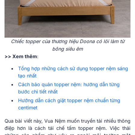
Chiếc topper của thương hiệu Doona có lõi làm từ
bông siêu êm
>> Xem thêm
:
Tổng hợp những cách sử dụng topper nệm sáng
tạo nhất
Cách bảo quản topper nệm: hướng dẫn từng
bước chi tiết nhất
Hướng dẫn cách giặt topper nệm chuẩn từng
centimet
Qua bài viết này, Vua Nệm muốn truyền tải nhiều thông
điệp hơn là cách tái chế tấm topper nệm. Việc thải