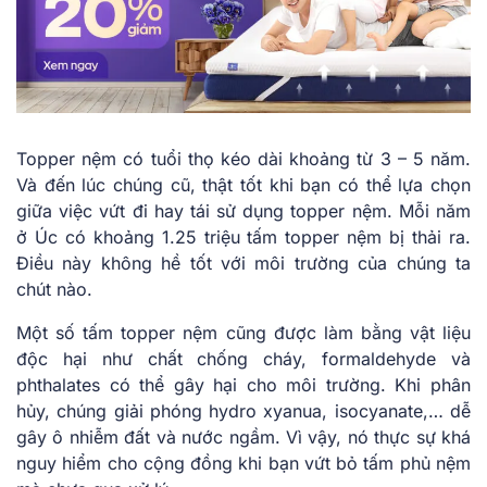
Topper nệm có tuổi thọ kéo dài khoảng từ 3 – 5 năm.
Và đến lúc chúng cũ, thật tốt khi bạn có thể lựa chọn
giữa việc vứt đi hay tái sử dụng topper nệm. Mỗi năm
ở Úc có khoảng 1.25 triệu tấm topper nệm bị thải ra.
Điều này không hề tốt với môi trường của chúng ta
chút nào.
Một số tấm topper nệm cũng được làm bằng vật liệu
độc hại như chất chống cháy, formaldehyde và
phthalates có thể gây hại cho môi trường. Khi phân
hủy, chúng giải phóng hydro xyanua, isocyanate,… dễ
gây ô nhiễm đất và nước ngầm. Vì vậy, nó thực sự khá
nguy hiểm cho cộng đồng khi bạn vứt bỏ tấm phủ nệm