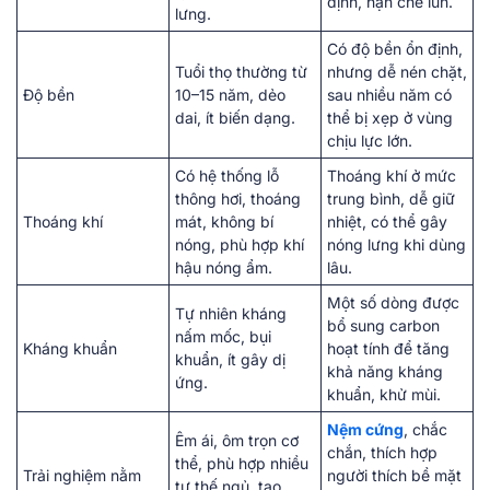
định, hạn chế lún.
lưng.
Có độ bền ổn định,
Tuổi thọ thường từ
nhưng dễ nén chặt,
Độ bền
10–15 năm, dẻo
sau nhiều năm có
dai, ít biến dạng.
thể bị xẹp ở vùng
chịu lực lớn.
Có hệ thống lỗ
Thoáng khí ở mức
thông hơi, thoáng
trung bình, dễ giữ
Thoáng khí
mát, không bí
nhiệt, có thể gây
nóng, phù hợp khí
nóng lưng khi dùng
hậu nóng ẩm.
lâu.
Một số dòng được
Tự nhiên kháng
bổ sung carbon
nấm mốc, bụi
Kháng khuẩn
hoạt tính để tăng
khuẩn, ít gây dị
khả năng kháng
ứng.
khuẩn, khử mùi.
Nệm cứng
, chắc
Êm ái, ôm trọn cơ
chắn, thích hợp
thể, phù hợp nhiều
Trải nghiệm nằm
người thích bề mặt
tư thế ngủ, tạo