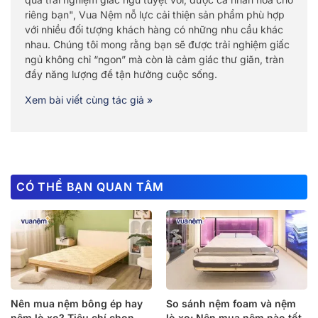
riêng bạn", Vua Nệm nỗ lực cải thiện sản phẩm phù hợp
với nhiều đối tượng khách hàng có những nhu cầu khác
nhau. Chúng tôi mong rằng bạn sẽ được trải nghiệm giấc
ngủ không chỉ “ngon” mà còn là cảm giác thư giãn, tràn
đầy năng lượng để tận hưởng cuộc sống.
Xem bài viết cùng tác giả »
CÓ THỂ BẠN QUAN TÂM
Nên mua nệm bông ép hay
So sánh nệm foam và nệm
nệm lò xo? Tiêu chí chọn
lò xo: Nên mua nệm nào tốt