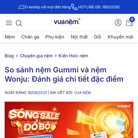
Freeship với mọi đơn hàng
HOTLINE 0Đ: 18002092
0
Nệm
Chăn ga
Phụ kiện
Nội thất
Gối
Khuyến mãi
»
»
Blog
Chuyên gia nệm
Kiến thức nệm
So sánh nệm Gummi và nệm
Wonju: Đánh giá chi tiết đặc điểm
NGÀY ĐĂNG
18/08/2025
| BÀI VIẾT BỞI:
VUA NỆM