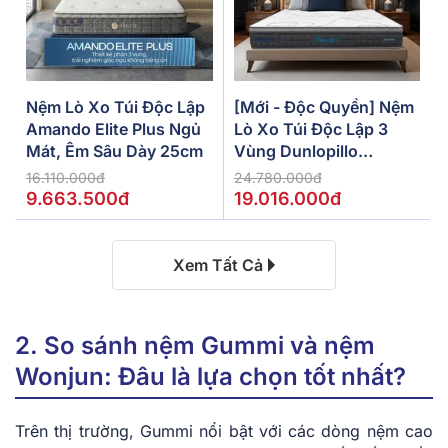
Nệm Lò Xo Túi Độc Lập
[Mới - Độc Quyền] Nệm
Amando Elite Plus Ngủ
Lò Xo Túi Độc Lập 3
Mát, Êm Sâu Dày 25cm
Vùng Dunlopillo
De.Stress Powerful
16.110.000đ
24.780.000đ
9.663.500đ
19.016.000đ
Xem Tất Cả
2. So sánh nệm Gummi và nệm
Wonjun: Đâu là lựa chọn tốt nhất?
Trên thị trường, Gummi nổi bật với các dòng nệm cao