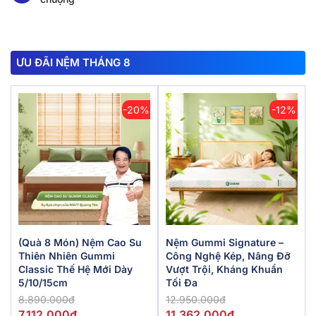
ƯU ĐÃI NỆM THÁNG 8
-20%
-12%
(Quà 8 Món) Nệm Cao Su
Nệm Gummi Signature –
Thiên Nhiên Gummi
Công Nghệ Kép, Nâng Đỡ
Classic Thế Hệ Mới Dày
Vượt Trội, Kháng Khuẩn
5/10/15cm
Tối Đa
8.890.000đ
12.950.000đ
7.112.000đ
11.362.000đ