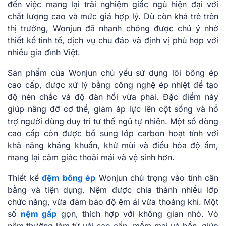
đến việc mang lại trải nghiệm giấc ngủ hiện đại với
chất lượng cao và mức giá hợp lý. Dù còn khá trẻ trên
thị trường, Wonjun đã nhanh chóng được chú ý nhờ
thiết kế tinh tế, dịch vụ chu đáo và định vị phù hợp với
nhiều gia đình Việt.
Sản phẩm của Wonjun chủ yếu sử dụng lõi bông ép
cao cấp, được xử lý bằng công nghệ ép nhiệt để tạo
độ nén chắc và độ đàn hồi vừa phải. Đặc điểm này
giúp nâng đỡ cơ thể, giảm áp lực lên cột sống và hỗ
trợ người dùng duy trì tư thế ngủ tự nhiên. Một số dòng
cao cấp còn được bổ sung lớp carbon hoạt tính với
khả năng kháng khuẩn, khử mùi và điều hòa độ ẩm,
mang lại cảm giác thoải mái và vệ sinh hơn.
Thiết kế
đệm bông ép
Wonjun chú trọng vào tính cân
bằng và tiện dụng. Nệm được chia thành nhiều lớp
chức năng, vừa đảm bảo độ êm ái vừa thoáng khí. Một
số
nệm gấp
gọn, thích hợp với không gian nhỏ. Vỏ