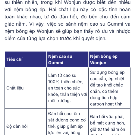
su thiên nhiên, trong khi Wonjun được biết đến nhiều
với nệm bông ép. Hai chất liệu này có đặc tính hoàn
toàn khác nhau, từ độ đàn hồi, độ bền cho đến cảm
giác nằm. Vì vậy, việc so sánh nệm cao su Gummi và
nệm bông ép Wonjun sẽ giúp bạn thấy rõ ưu và nhược
điểm của từng lựa chọn trước khi quyết định.
Nệm cao su
Nệm bông ép
Tiêu chí
Gummi
Wonjun
Sử dụng bông ép
Làm từ cao su
cao cấp, ép nhiệt
100% thiên nhiên,
để tạo khối chắc
Chất liệu
an toàn cho sức
chắn, có thêm
khỏe, thân thiện với
dòng tích hợp
môi trường.
carbon hoạt tính.
Đàn hồi cao, ôm
Đàn hồi vừa phải,
sát đường cong cơ
bề mặt cứng hơn,
Độ đàn hồi
thể, giúp giảm áp
giữ tư thế nằm ổn
lực lên vai, hông,