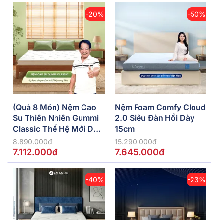
-20%
-50%
(Quà 8 Món) Nệm Cao
Nệm Foam Comfy Cloud
Su Thiên Nhiên Gummi
2.0 Siêu Đàn Hồi Dày
Classic Thế Hệ Mới Dày
15cm
5/10/15cm
8.890.000đ
15.290.000đ
7.112.000đ
7.645.000đ
-40%
-23%