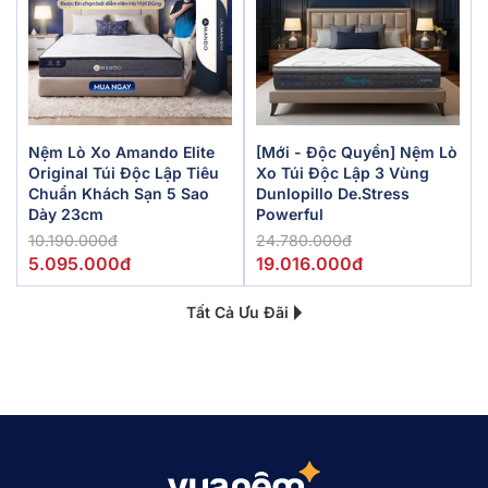
Nệm Lò Xo Amando Elite
[Mới - Độc Quyền] Nệm Lò
Original Túi Độc Lập Tiêu
Xo Túi Độc Lập 3 Vùng
Chuẩn Khách Sạn 5 Sao
Dunlopillo De.Stress
Dày 23cm
Powerful
10.190.000đ
24.780.000đ
5.095.000đ
19.016.000đ
Tất Cả Ưu Đãi