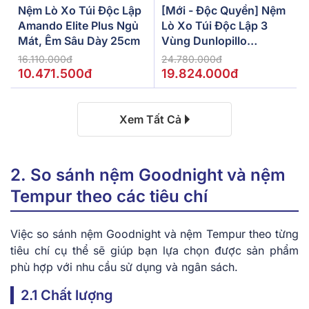
Nệm Lò Xo Túi Độc Lập
[Mới - Độc Quyền] Nệm
Amando Elite Plus Ngủ
Lò Xo Túi Độc Lập 3
Mát, Êm Sâu Dày 25cm
Vùng Dunlopillo
De.Stress Powerful
16.110.000đ
24.780.000đ
10.471.500đ
19.824.000đ
Xem Tất Cả
2. So sánh nệm Goodnight và nệm
Tempur theo các tiêu chí
Việc so sánh nệm Goodnight và nệm Tempur theo từng
tiêu chí cụ thể sẽ giúp bạn lựa chọn được sản phẩm
phù hợp với nhu cầu sử dụng và ngân sách.
2.1 Chất lượng