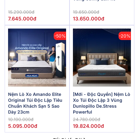
15.290.000đ
19.650.000đ
7.645.000đ
13.650.000đ
-50%
-20%
Nệm Lò Xo Amando Elite
[Mới - Độc Quyền] Nệm Lò
Original Túi Độc Lập Tiêu
Xo Túi Độc Lập 3 Vùng
Chuẩn Khách Sạn 5 Sao
Dunlopillo De.Stress
Dày 23cm
Powerful
10.190.000đ
24.780.000đ
5.095.000đ
19.824.000đ