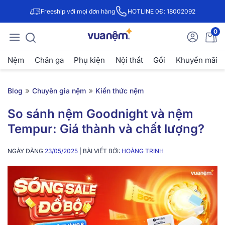
Freeship với mọi đơn hàng
HOTLINE 0Đ: 18002092
0
Nệm
Chăn ga
Phụ kiện
Nội thất
Gối
Khuyến mãi
»
»
Blog
Chuyên gia nệm
Kiến thức nệm
So sánh nệm Goodnight và nệm
Tempur: Giá thành và chất lượng?
NGÀY ĐĂNG
23/05/2025
| BÀI VIẾT BỞI:
HOÀNG TRINH