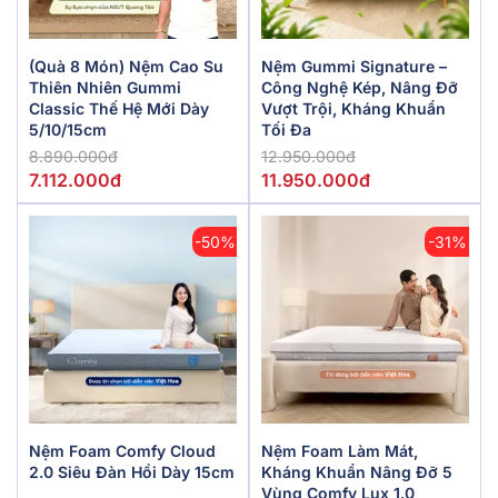
(Quà 8 Món) Nệm Cao Su
Nệm Gummi Signature –
Thiên Nhiên Gummi
Công Nghệ Kép, Nâng Đỡ
Classic Thế Hệ Mới Dày
Vượt Trội, Kháng Khuẩn
5/10/15cm
Tối Đa
8.890.000đ
12.950.000đ
7.112.000đ
11.950.000đ
-50%
-31%
Nệm Foam Comfy Cloud
Nệm Foam Làm Mát,
2.0 Siêu Đàn Hồi Dày 15cm
Kháng Khuẩn Nâng Đỡ 5
Vùng Comfy Lux 1.0