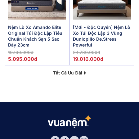
Nệm Lò Xo Amando Elite
[Mới - Độc Quyền] Nệm Lò
Original Túi Độc Lập Tiêu
Xo Túi Độc Lập 3 Vùng
Chuẩn Khách Sạn 5 Sao
Dunlopillo De.Stress
Dày 23cm
Powerful
10.190.000đ
24.780.000đ
5.095.000đ
19.016.000đ
Tất Cả Ưu Đãi