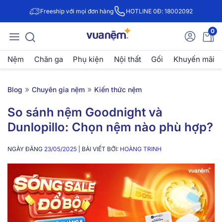
Freeship với mọi đơn hàng
HOTLINE 0Đ: 18002092
0
Nệm
Chăn ga
Phụ kiện
Nội thất
Gối
Khuyến mãi
»
»
Blog
Chuyên gia nệm
Kiến thức nệm
So sánh nệm Goodnight và
Dunlopillo: Chọn nệm nào phù hợp?
NGÀY ĐĂNG
23/05/2025
| BÀI VIẾT BỞI:
HOÀNG TRINH