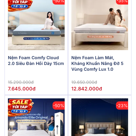
-50%
-35%
Nệm Foam Comfy Cloud
Nệm Foam Làm Mát,
2.0 Siêu Đàn Hồi Dày 15cm
Kháng Khuẩn Nâng Đỡ 5
Vùng Comfy Lux 1.0
15.290.000đ
19.650.000đ
7.645.000đ
12.842.000đ
-50%
-23%