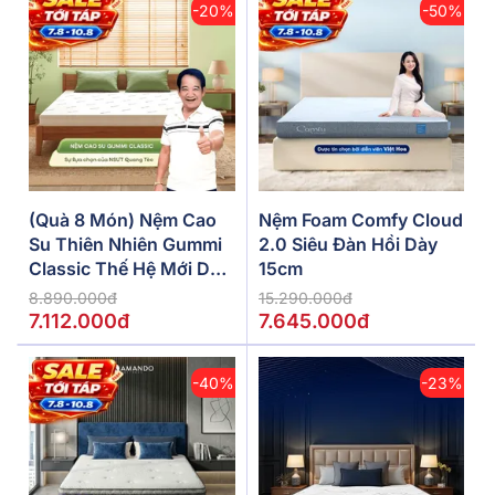
-20%
-50%
(Quà 8 Món) Nệm Cao
Nệm Foam Comfy Cloud
Su Thiên Nhiên Gummi
2.0 Siêu Đàn Hồi Dày
Classic Thế Hệ Mới Dày
15cm
5/10/15cm
8.890.000đ
15.290.000đ
7.112.000đ
7.645.000đ
-40%
-23%