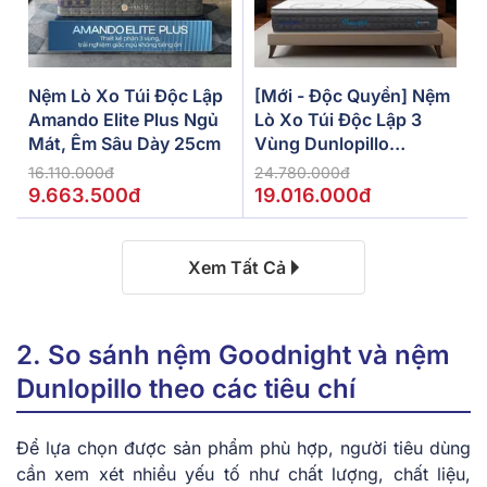
Nệm Lò Xo Túi Độc Lập
[Mới - Độc Quyền] Nệm
Amando Elite Plus Ngủ
Lò Xo Túi Độc Lập 3
Mát, Êm Sâu Dày 25cm
Vùng Dunlopillo
De.Stress Powerful
16.110.000đ
24.780.000đ
9.663.500đ
19.016.000đ
Xem Tất Cả
2. So sánh nệm Goodnight và nệm
Dunlopillo theo các tiêu chí
Để lựa chọn được sản phẩm phù hợp, người tiêu dùng
cần xem xét nhiều yếu tố như chất lượng, chất liệu,