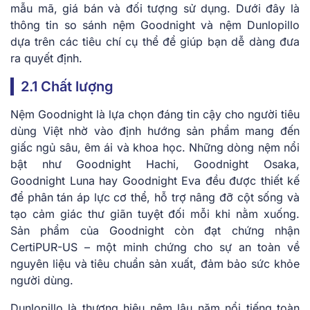
mẫu mã, giá bán và đối tượng sử dụng. Dưới đây là
thông tin so sánh nệm Goodnight và nệm Dunlopillo
dựa trên các tiêu chí cụ thể để giúp bạn dễ dàng đưa
ra quyết định.
2.1 Chất lượng
Nệm Goodnight là lựa chọn đáng tin cậy cho người tiêu
dùng Việt nhờ vào định hướng sản phẩm mang đến
giấc ngủ sâu, êm ái và khoa học. Những dòng nệm nổi
bật như Goodnight Hachi, Goodnight Osaka,
Goodnight Luna hay Goodnight Eva đều được thiết kế
để phân tán áp lực cơ thể, hỗ trợ nâng đỡ cột sống và
tạo cảm giác thư giãn tuyệt đối mỗi khi nằm xuống.
Sản phẩm của Goodnight còn đạt chứng nhận
CertiPUR-US – một minh chứng cho sự an toàn về
nguyên liệu và tiêu chuẩn sản xuất, đảm bảo sức khỏe
người dùng.
Dunlopillo là thương hiệu nệm lâu năm nổi tiếng toàn