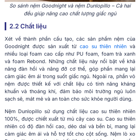
So sánh nệm Goodnight và nệm Dunlopillo – Cả hai
đều giúp nâng cao chất lượng giấc ngủ
2.2 Chất liệu
Xét về thành phần cấu tạo, các sản phẩm nệm của
Goodnight được sản xuất từ
cao su thiên nhiên
và
nhiều loại foam cao cấp như PU foam, foam trà xanh
và foam Rebond. Những chất liệu này nổi bật về khả
năng đàn hồi và nâng đỡ cơ thể, góp phần mang lại
cảm giác êm ái trong suốt giấc ngủ. Ngoài ra, phần vỏ
nệm được thiết kế với chất liệu có tính năng kháng
khuẩn và thoáng khí, đảm bảo môi trường ngủ luôn
sạch sẽ, mát mẻ và an toàn cho sức khỏe người dùng.
Nệm Dunlopillo sử dụng chất liệu cao su thiên nhiên
100%, được chiết xuất từ mủ cây cao su. Cao su thiên
nhiên có độ đàn hồi cao, dẻo dai và bền bỉ, mang lại
cảm giác êm ái và hỗ trợ tốt cho cột sống. Nệm lò xo