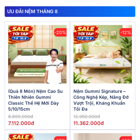
ƯU ĐÃI NỆM THÁNG 8
-20%
-12%
(Quà 8 Món) Nệm Cao Su
Nệm Gummi Signature –
Thiên Nhiên Gummi
Công Nghệ Kép, Nâng Đỡ
Classic Thế Hệ Mới Dày
Vượt Trội, Kháng Khuẩn
5/10/15cm
Tối Đa
8.890.000đ
12.950.000đ
7.112.000đ
11.362.000đ