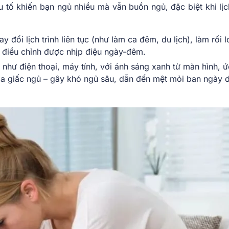
 tố khiến bạn ngủ nhiều mà vẫn buồn ngủ, đặc biệt khi lịch
y đổi lịch trình liên tục (như làm ca đêm, du lịch), làm rối 
 điều chỉnh được nhịp điệu ngày-đêm.
, như điện thoại, máy tính, với ánh sáng xanh từ màn hình, 
òa giấc ngủ – gây khó ngủ sâu, dẫn đến mệt mỏi ban ngày 