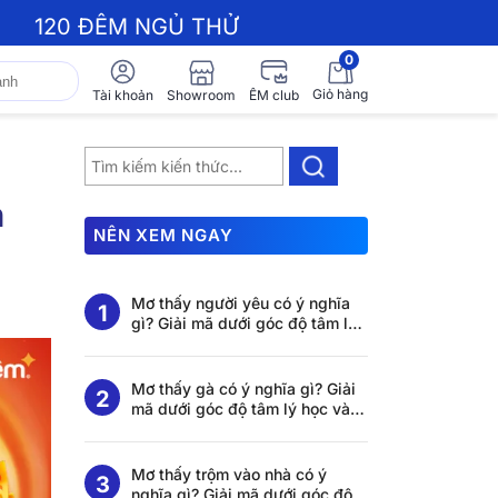
120 ĐÊM NGỦ THỬ
0
Giỏ hàng
Showroom
Tài khoản
ÊM club
h
NÊN XEM NGAY
Mơ thấy người yêu có ý nghĩa
gì? Giải mã dưới góc độ tâm lý
học và khoa học giấc ngủ
Mơ thấy gà có ý nghĩa gì? Giải
mã dưới góc độ tâm lý học và
khoa học giấc ngủ
Mơ thấy trộm vào nhà có ý
nghĩa gì? Giải mã dưới góc độ