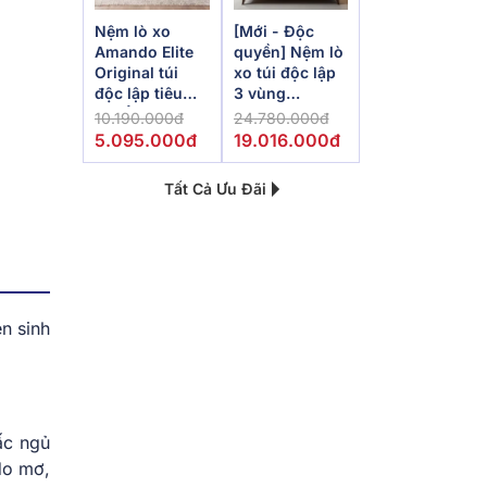
Nệm lò xo
[Mới - Độc
Amando Elite
quyền] Nệm lò
Original túi
xo túi độc lập
độc lập tiêu
3 vùng
chuẩn khách
Dunlopillo
10.190.000đ
24.780.000đ
sạn 5 sao dày
de.Stress
5.095.000đ
19.016.000đ
23cm
Powerful
Tất Cả Ưu Đãi
n sinh
ấc ngủ
do mơ,