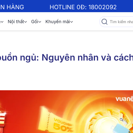
ƠN HÀNG
HOTLINE 0Đ:
18002092
n
Nội thất
Gối
Khuyến mãi
buồn ngủ: Nguyên nhân và các