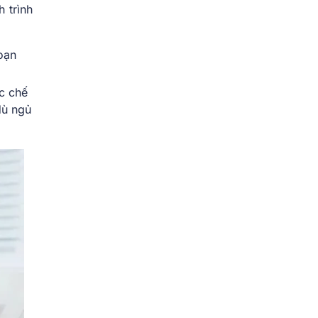
 trình
loạn
ức chế
dù ngủ