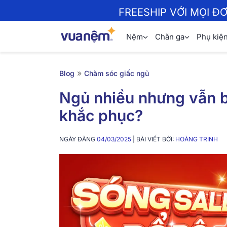
FREESHIP VỚI MỌI Đ
Nệm
Chăn ga
Phụ kiệ
»
Blog
Chăm sóc giấc ngủ
Ngủ nhiều nhưng vẫn 
khắc phục?
NGÀY ĐĂNG
04/03/2025
| BÀI VIẾT BỞI:
HOÀNG TRINH