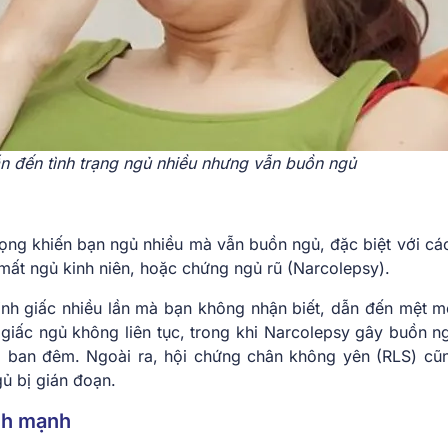
n đến tình trạng ngủ nhiều nhưng vẫn buồn ngủ
rọng khiến bạn ngủ nhiều mà vẫn buồn ngủ, đặc biệt với cá
mất ngủ kinh niên, hoặc chứng ngủ rũ (Narcolepsy).
ỉnh giấc nhiều lần mà bạn không nhận biết, dẫn đến mệt m
 giấc ngủ không liên tục, trong khi Narcolepsy gây buồn n
o ban đêm. Ngoài ra, hội chứng chân không yên (RLS) cũ
gủ bị gián đoạn.
ành mạnh