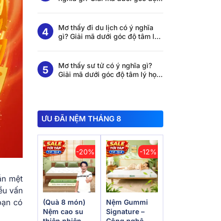
tâm lý học và khoa học giấc
ngủ
Mơ thấy đi du lịch có ý nghĩa
gì? Giải mã dưới góc độ tâm lý
học và khoa học giấc ngủ
Mơ thấy sư tử có ý nghĩa gì?
Giải mã dưới góc độ tâm lý học
và khoa học giấc ngủ
ƯU ĐÃI NỆM THÁNG 8
-20%
-12%
ẫn mệt
ều vấn
bạn có
(Quà 8 món)
Nệm Gummi
Nệm cao su
Signature –
thiên nhiên
Công nghệ