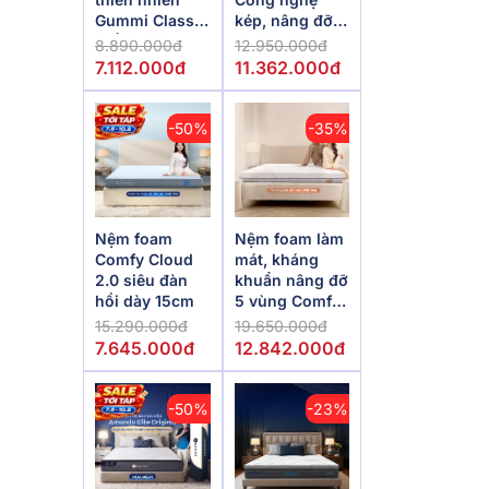
Gummi Classic
kép, nâng đỡ
thế hệ mới dày
vượt trội,
8.890.000đ
12.950.000đ
5/10/15cm
kháng khuẩn
7.112.000đ
11.362.000đ
tối đa
-50%
-35%
Nệm foam
Nệm foam làm
Comfy Cloud
mát, kháng
2.0 siêu đàn
khuẩn nâng đỡ
hồi dày 15cm
5 vùng Comfy
Lux 1.0
15.290.000đ
19.650.000đ
7.645.000đ
12.842.000đ
-50%
-23%