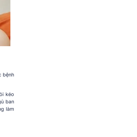
c bệnh
ỏi kéo
gủ ban
ng làm