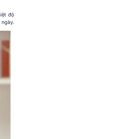
iệt độ
 ngày.