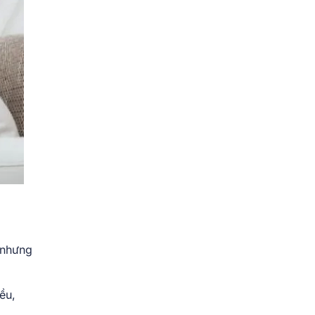
 nhưng
ều,