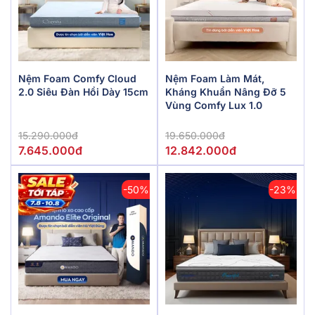
Nệm Foam Comfy Cloud
Nệm Foam Làm Mát,
2.0 Siêu Đàn Hồi Dày 15cm
Kháng Khuẩn Nâng Đỡ 5
Vùng Comfy Lux 1.0
15.290.000đ
19.650.000đ
7.645.000đ
12.842.000đ
-50%
-23%