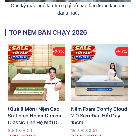
Chu kỳ giấc ngủ là những gì bộ não làm trong khi bạn
đang ngủ.
TOP NỆM BÁN CHẠY 2026
-20%
-50%
(Quà 8 Món) Nệm Cao
Nệm Foam Comfy Cloud
Su Thiên Nhiên Gummi
2.0 Siêu Đàn Hồi Dày
Classic Thế Hệ Mới Dày
15cm
5/10/15cm
8.890.000đ
15.290.000đ