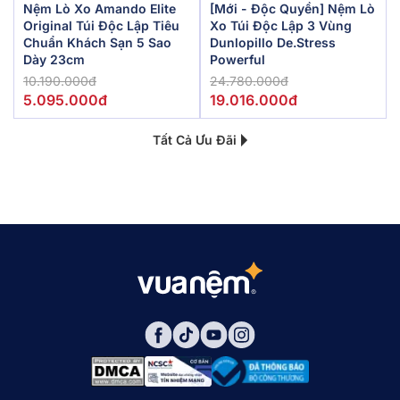
Nệm Lò Xo Amando Elite
[Mới - Độc Quyền] Nệm Lò
Original Túi Độc Lập Tiêu
Xo Túi Độc Lập 3 Vùng
Chuẩn Khách Sạn 5 Sao
Dunlopillo De.Stress
Dày 23cm
Powerful
10.190.000đ
24.780.000đ
5.095.000đ
19.016.000đ
Tất Cả Ưu Đãi