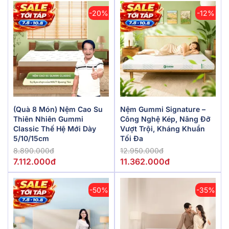
-20%
-12%
(Quà 8 Món) Nệm Cao Su
Nệm Gummi Signature –
Thiên Nhiên Gummi
Công Nghệ Kép, Nâng Đỡ
Classic Thế Hệ Mới Dày
Vượt Trội, Kháng Khuẩn
5/10/15cm
Tối Đa
8.890.000đ
12.950.000đ
7.112.000đ
11.362.000đ
-50%
-35%