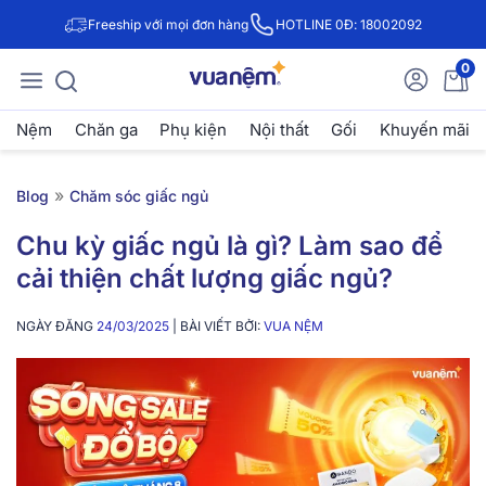
Freeship với mọi đơn hàng
HOTLINE 0Đ: 18002092
0
Nệm
Chăn ga
Phụ kiện
Nội thất
Gối
Khuyến mãi
»
Blog
Chăm sóc giấc ngủ
Chu kỳ giấc ngủ là gì? Làm sao để
cải thiện chất lượng giấc ngủ?
NGÀY ĐĂNG
24/03/2025
| BÀI VIẾT BỞI:
VUA NỆM