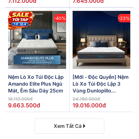
7.112.000đ
7.645.000đ
-40%
-23%
Nệm Lò Xo Túi Độc Lập
[Mới - Độc Quyền] Nệm
Amando Elite Plus Ngủ
Lò Xo Túi Độc Lập 3
Mát, Êm Sâu Dày 25cm
Vùng Dunlopillo
De.Stress Powerful
16.110.000đ
24.780.000đ
9.663.500đ
19.016.000đ
Xem Tất Cả