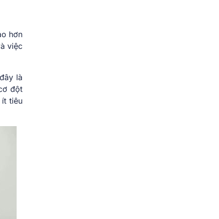
cao hơn
và việc
đây là
cơ đột
t tiêu