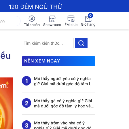
120 ĐÊM NGỦ THỬ
0
Giỏ hàng
Showroom
Tài khoản
ÊM club
iều
NÊN XEM NGAY
Mơ thấy người yêu có ý nghĩa
gì? Giải mã dưới góc độ tâm lý
học và khoa học giấc ngủ
Mơ thấy gà có ý nghĩa gì? Giải
mã dưới góc độ tâm lý học và
khoa học giấc ngủ
Mơ thấy trộm vào nhà có ý
nghĩa gì? Giải mã dưới góc độ