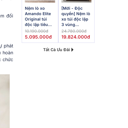
Nệm lò xo
[Mới - Độc
Amando Elite
quyền] Nệm lò
óm đối
Original túi
xo túi độc lập
độc lập tiêu
3 vùng
chuẩn khách
Dunlopillo
10.190.000đ
24.780.000đ
sạn 5 sao dày
de.Stress
5.095.000đ
19.824.000đ
23cm
Powerful
ự phát
Tất Cả Ưu Đãi
u hoàn
c chức