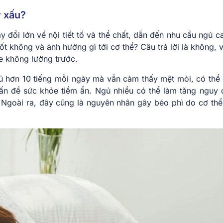
y xấu?
ay đổi lớn về nội tiết tố và thể chất, dẫn đến nhu cầu ngủ 
ốt không và ảnh hưởng gì tới cơ thể? Câu trả lời là không, 
e không lường trước.
gủ hơn 10 tiếng mỗi ngày mà vẫn cảm thấy mệt mỏi, có thể 
vấn đề sức khỏe tiềm ẩn. Ngủ nhiều có thể làm tăng nguy 
 Ngoài ra, đây cũng là nguyên nhân gây béo phì do cơ thể í