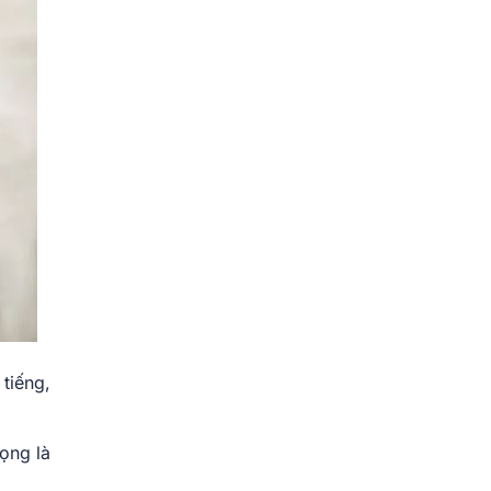
tiếng,
ọng là