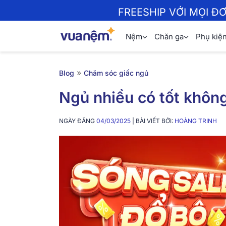
FREESHIP VỚI MỌI Đ
Nệm
Chăn ga
Phụ kiệ
»
Blog
Chăm sóc giấc ngủ
Ngủ nhiều có tốt khôn
NGÀY ĐĂNG
04/03/2025
| BÀI VIẾT BỞI:
HOÀNG TRINH