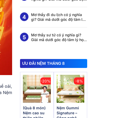
tâm lý học và khoa học giấc
ngủ
Mơ thấy đi du lịch có ý nghĩa
gì? Giải mã dưới góc độ tâm lý
học và khoa học giấc ngủ
Mơ thấy sư tử có ý nghĩa gì?
Giải mã dưới góc độ tâm lý học
và khoa học giấc ngủ
ƯU ĐÃI NỆM THÁNG 8
-20%
-8%
ể oải,
ua Nệm
(Quà 8 món)
Nệm Gummi
Nệm cao su
Signature –
thiên nhiên
Công nghệ