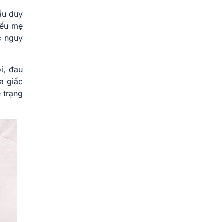
ầu duy
 Nếu mẹ
c nguy
i, đau
a giấc
 trạng