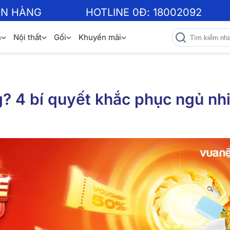
ƠN HÀNG
HOTLINE 0Đ:
18002092
n
Nội thất
Gối
Khuyến mãi
g? 4 bí quyết khắc phục ngủ nh