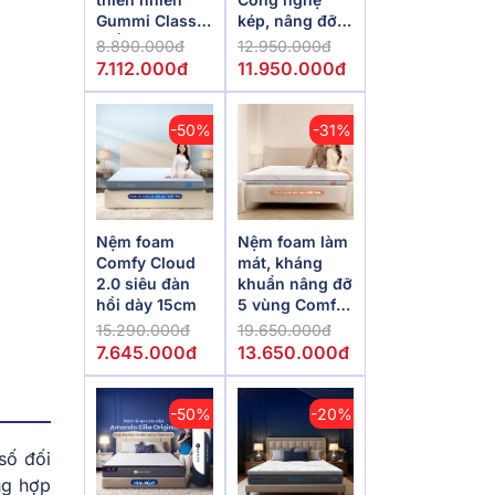
Gummi Classic
kép, nâng đỡ
thế hệ mới dày
vượt trội,
8.890.000đ
12.950.000đ
5/10/15cm
kháng khuẩn
7.112.000đ
11.950.000đ
tối đa
-50%
-31%
Nệm foam
Nệm foam làm
Comfy Cloud
mát, kháng
2.0 siêu đàn
khuẩn nâng đỡ
hồi dày 15cm
5 vùng Comfy
Lux 1.0
15.290.000đ
19.650.000đ
7.645.000đ
13.650.000đ
-50%
-20%
số đối
ng hợp