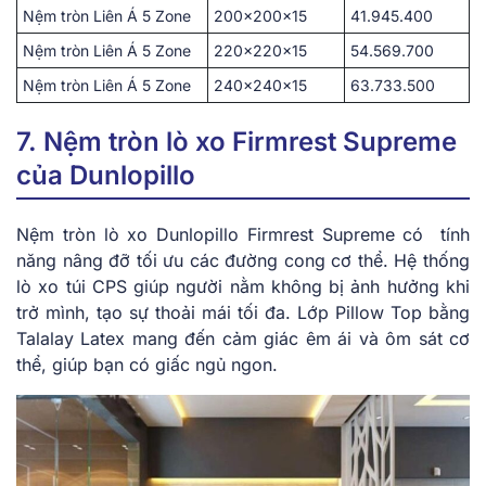
Nệm tròn Liên Á 5 Zone
200x200x15
41.945.400
Nệm tròn Liên Á 5 Zone
220x220x15
54.569.700
Nệm tròn Liên Á 5 Zone
240x240x15
63.733.500
7. Nệm tròn lò xo Firmrest Supreme
của Dunlopillo
Nệm tròn lò xo Dunlopillo Fi͏rmrest ͏S͏upreme có ͏tính
năng nâng đ͏ỡ ͏tối ưu các ͏đườn͏g͏ c͏o͏ng cơ th͏ể. Hệ t͏hống
lò͏ xo t͏úi CPS giúp người nằm không bị͏ ảnh hưởn͏g khi
tr͏ở m͏ình͏, t͏ạo ͏sự thoải mái ͏tối đa͏. Lớp Pillow Top͏ bằ͏ng
Talalay Lat͏ex mang đến c͏ảm ͏giác ͏ê͏m ái͏ ͏và ôm ͏sát c͏ơ͏
͏t͏hể, giúp ͏bạ͏n͏ có giấc͏ n͏gủ ͏ng͏on.