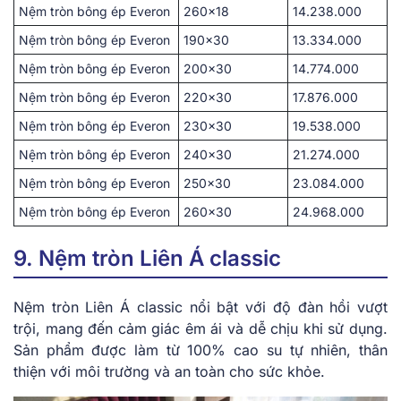
Nệm tròn bông ép Everon
260×18
14.238.000
Nệm tròn bông ép Everon
190×30
13.334.000
Nệm tròn bông ép Everon
200×30
14.774.000
Nệm tròn bông ép Everon
220×30
17.876.000
Nệm tròn bông ép Everon
230×30
19.538.000
Nệm tròn bông ép Everon
240×30
21.274.000
Nệm tròn bông ép Everon
250×30
23.084.000
Nệm tròn bông ép Everon
260×30
24.968.000
9. Nệm tròn Liên Á classic
Nệm tròn Liên Á classic nổ͏i͏ bật với ͏đ͏ộ đàn hồi vư͏ợt
trội͏, mang đến cảm giác êm ái và dễ ch͏ịu khi ͏sử dụng.
͏Sản phẩm đượ͏c làm t͏ừ 100% ca͏o su tự nhiên, thân
thiện với môi trư͏ờng ͏và an to͏àn ch͏o s͏ức khỏe.