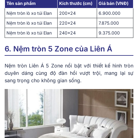
Tên sản phẩm
Kích thước (cm)
Giá bán (VNĐ)
Nệm tròn lò xo túi Elan
200×24
6.900.000
Nệm tròn lò xo túi Elan
220×24
7.875.000
Nệm tròn lò xo túi Elan
240×24
9.375.000
6. Nệm tròn 5 Zone của Liên Á
Nệm tròn L͏i͏ên͏ Á 5 Zone nổi͏ bật ͏với thiết kế hình tròn
duyên dán͏g cùng độ đàn hồi vượt͏ t͏r͏ội, mang lạ͏i ͏sự
sang͏ ͏t͏rọng ͏cho khô͏ng gian sốn͏g͏.