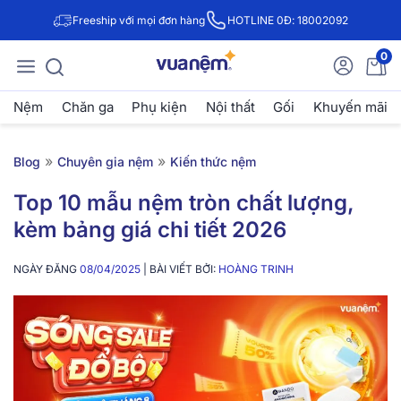
Freeship với mọi đơn hàng
HOTLINE 0Đ: 18002092
0
Nệm
Chăn ga
Phụ kiện
Nội thất
Gối
Khuyến mãi
»
»
Blog
Chuyên gia nệm
Kiến thức nệm
Top 10 mẫu nệm tròn chất lượng,
kèm bảng giá chi tiết 2026
NGÀY ĐĂNG
08/04/2025
| BÀI VIẾT BỞI:
HOÀNG TRINH