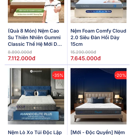
(Quà 8 Món) Nệm Cao
Nệm Foam Comfy Cloud
Su Thiên Nhiên Gummi
2.0 Siêu Đàn Hồi Dày
Classic Thế Hệ Mới Dày
15cm
5/10/15cm
8.890.000đ
15.290.000đ
7.112.000đ
7.645.000đ
-35%
-20%
Nệm Lò Xo Túi Độc Lập
[Mới - Độc Quyền] Nệm