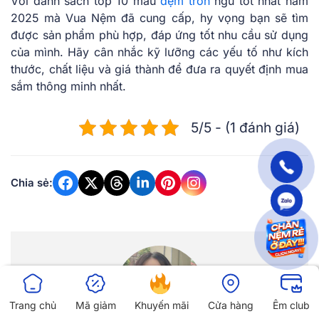
Với danh sách top 10 mẫu
đệm tròn
ngủ tốt nhất năm
2025 mà Vua Nệm đã cung cấp, hy vọng bạn sẽ tìm
được sản phẩm phù hợp, đáp ứng tốt nhu cầu sử dụng
của mình. Hãy cân nhắc kỹ lưỡng các yếu tố như kích
thước, chất liệu và giá thành để đưa ra quyết định mua
sắm thô͏ng͏ ͏mi͏nh ͏nhất.͏
5/5 - (1 đánh giá)
Chia sẻ:
Trang chủ
Mã giảm
Khuyến mãi
Cửa hàng
Êm club