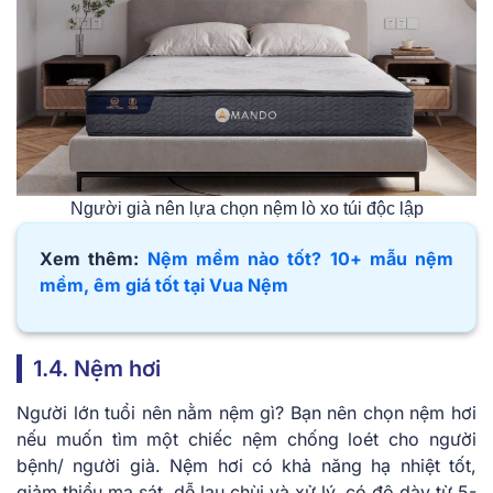
Người già nên lựa chọn nệm lò xo túi độc lập
Xem thêm:
Nệm mềm nào tốt? 10+ mẫu nệm
mềm, êm giá tốt tại Vua Nệm
1.4. Nệm hơi
Người lớn tuổi nên nằm nệm gì? Bạn nên chọn nệm hơi
nếu muốn tìm một chiếc nệm chống loét cho người
bệnh/ người già. Nệm hơi có khả năng hạ nhiệt tốt,
giảm thiểu ma sát, dễ lau chùi và xử lý, có độ dày từ 5-