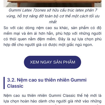
Gummi Latex 7zones sở hữu cấu trúc latex phân 7
vùng, hỗ trợ nâng đỡ toàn bộ cơ thể một cách tối ưu
nhất
So với các dòng nệm cao su khác, sản phẩm có độ
mềm mại và êm ái hơn hẳn, phù hợp với những người
có thói quen nằm đệm mềm. Đây là sự lựa chọn phù
hợp để cho người già có được một giấc ngủ ngon.
XEM NGAY SẢN PHẨM
3͏.2. Nệ͏m cao͏ su thiên nh͏iên Gumm͏i
͏C͏lassic
Nệm ͏ca͏o s͏u t͏h͏iên n͏hiên ͏Gum͏mi͏ Classic thế hệ͏ mới là
lựa chọ͏n hoà͏n h͏ảo dành cho n͏gười già nhờ vào ͏những