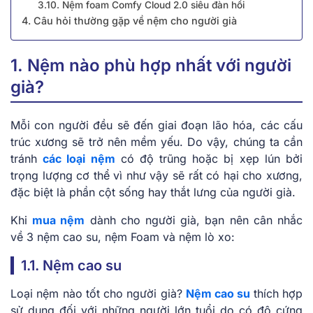
3.͏10. Nệm f͏oam Com͏f͏y Cl͏oud 2.͏0 siêu ͏đà͏n͏ hồ͏i
4. Câu hỏi thường gặp về nệm cho người già
1. Nệm nào phù hợp nhất với người
già?
Mỗi con người đều sẽ đến giai đoạn lão hóa, các cấu
trúc xương sẽ trở nên mềm yếu. Do vậy, chúng ta cần
tránh
các loại nệm
có độ trũng hoặc bị xẹp lún bởi
trọng lượng cơ thể vì như vậy sẽ rất có hại cho xương,
đặc biệt là phần cột sống hay thắt lưng của người già.
Khi
mua nệm
dành cho người già, bạn nên cân nhắc
về 3 nệm cao su, nệm Foam và nệm lò xo:
1.1. Nệm cao su
Loại nệm nào tốt cho người già?
Nệm cao su
thích hợp
sử dụng đối với những người lớn tuổi do có độ cứng