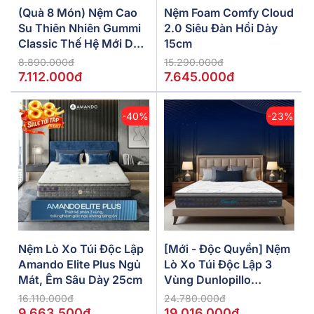
(Quà 8 Món) Nệm Cao
Nệm Foam Comfy Cloud
Su Thiên Nhiên Gummi
2.0 Siêu Đàn Hồi Dày
Classic Thế Hệ Mới Dày
15cm
5/10/15cm
8.890.000đ
15.290.000đ
7.112.000đ
7.645.000đ
-40%
-23%
Nệm Lò Xo Túi Độc Lập
[Mới - Độc Quyền] Nệm
Amando Elite Plus Ngủ
Lò Xo Túi Độc Lập 3
Mát, Êm Sâu Dày 25cm
Vùng Dunlopillo
De.Stress Powerful
16.110.000đ
24.780.000đ
9.663.500đ
19.016.000đ