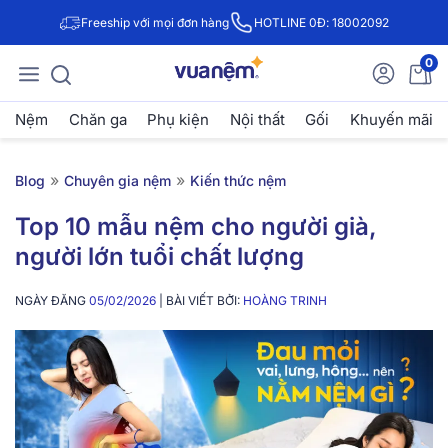
Freeship với mọi đơn hàng
HOTLINE 0Đ: 18002092
0
Nệm
Chăn ga
Phụ kiện
Nội thất
Gối
Khuyến mãi
»
»
Blog
Chuyên gia nệm
Kiến thức nệm
Top 10 mẫu nệm cho người già,
người lớn tuổi chất lượng
NGÀY ĐĂNG
05/02/2026
| BÀI VIẾT BỞI:
HOÀNG TRINH