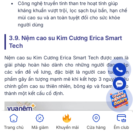
Công nghệ truyền tinh than tre hoạt tính giúp
kháng khuẩn vượt trội, lọc sạch bụi bẩn, hạn chế
mùi cao su và an toàn tuyệt đối cho sức khỏe
người dùng
3.9. Nệm cao su Kim Cương Erica Smart
Tech
Nệm cao su Kim Cương Erica Smart Tech được xem là
giải pháp hoàn hảo dành cho những người đang gặp
các vấn đề về lưng, đặc biệt là người cao tuổi. Sản
phẩm gây ấn tượng mạnh mẽ khi kết hợp 3 nguyên liệu
chính gồm cao su thiên nhiên, bông ép và foam để tạo
thành một kết cấu cố định.
Trang chủ
Mã giảm
Khuyến mãi
Cửa hàng
Êm club