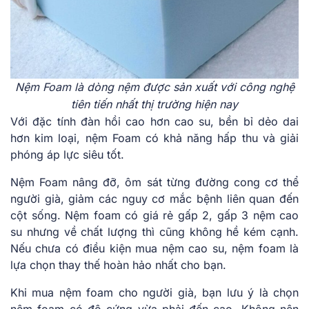
Nệm Foam là dòng nệm được sản xuất với công nghệ
tiên tiến nhất thị trường hiện nay
Với đặc tính đàn hồi cao hơn cao su, bền bỉ dẻo dai
hơn kim loại, nệm Foam có khả năng hấp thu và giải
phóng áp lực siêu tốt.
Nệm Foam nâng đỡ, ôm sát từng đường cong cơ thể
người già, giảm các nguy cơ mắc bệnh liên quan đến
cột sống. Nệm foam có giá rẻ gấp 2, gấp 3 nệm cao
su nhưng về chất lượng thì cũng không hề kém cạnh.
Nếu chưa có điều kiện mua nệm cao su, nệm foam là
lựa chọn thay thế hoàn hảo nhất cho bạn.
Khi mua nệm foam cho người già, bạn lưu ý là chọn
nệm foam có độ cứng vừa phải đến cao. Không nên