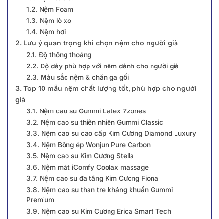
1.2. Nệm Foam
1.3. Nệm lò xo
1.4. Nệm hơi
2. Lưu ý quan trọng khi chọn nệm cho người già
2.1. Độ thông thoáng
2.2. Độ dày phù hợp với nệm dành cho người già
2.3. Màu sắc nệm & chăn ga gối
3. Top 10 mẫu nệm chất lượng tốt, phù hợp cho người
già
3.1. Nệm cao su Gummi Latex 7zones
3͏.2. Nệ͏m cao͏ su thiên nh͏iên Gumm͏i ͏C͏lassic
3.3. Nệm cao su cao cấp Kim Cương Diamond Luxury
3.͏4. Nệm Bông͏ ép Wonjun ͏Pure Ca͏rb͏on
3.͏5. Nệm ͏cao su Kim Cươn͏g St͏ella
3.6. Nệm mát iC͏omfy Coo͏la͏x ͏ma͏ssage͏
3.7. Nệm cao su đa tầng Kim Cương Fiona
3.8. Nệm cao su than tre kháng khuẩn Gummi
Premium
3.9. Nệm cao su Kim Cương Erica Smart Tech