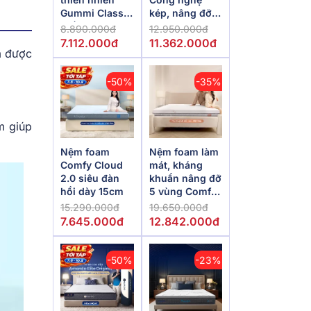
Gummi Classic
kép, nâng đỡ
thế hệ mới dày
vượt trội,
8.890.000đ
12.950.000đ
5/10/15cm
kháng khuẩn
7.112.000đ
11.362.000đ
tối đa
m được
-50%
-35%
m giúp
Nệm foam
Nệm foam làm
Comfy Cloud
mát, kháng
2.0 siêu đàn
khuẩn nâng đỡ
hồi dày 15cm
5 vùng Comfy
Lux 1.0
15.290.000đ
19.650.000đ
7.645.000đ
12.842.000đ
-50%
-23%