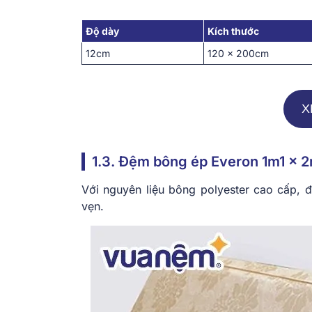
Độ dày
Kích thước
12cm
120 x 200cm
X
1.3. Đệm bông ép Everon 1m1 x 
Với nguyên liệu bông polyester cao cấp, 
vẹn.