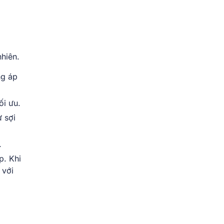
hiên.
ng áp
ối ưu.
ừ sợi
.
p. Khi
 với