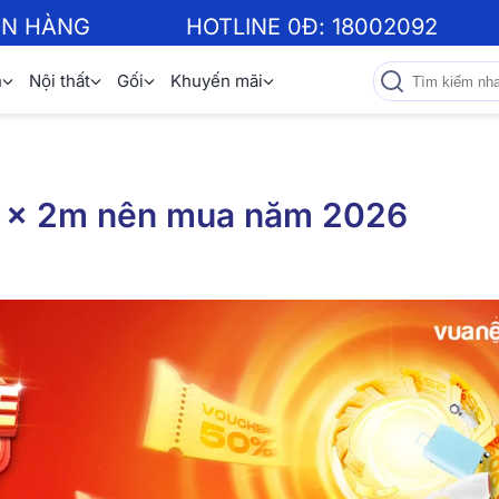
ƠN HÀNG
HOTLINE 0Đ:
18002092
n
Nội thất
Gối
Khuyến mãi
1 x 2m nên mua năm 2026