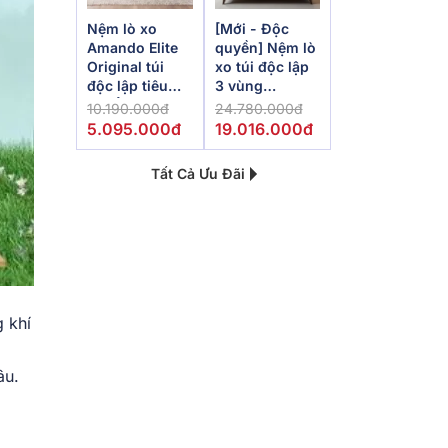
Nệm lò xo
[Mới - Độc
Amando Elite
quyền] Nệm lò
Original túi
xo túi độc lập
độc lập tiêu
3 vùng
chuẩn khách
Dunlopillo
10.190.000đ
24.780.000đ
sạn 5 sao dày
de.Stress
5.095.000đ
19.016.000đ
23cm
Powerful
Tất Cả Ưu Đãi
 khí
âu.