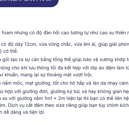
 foam nhưng có độ đàn hồi cao tương tự như cao su thiên n
 có độ dày 12cm, vừa vững chắc, vừa êm ái, giúp giải phó
ộ cơ thể.
 gối tạo ra sự cân bằng tổng thể giúp bảo vệ xương khớp t
hông cho khí lưu thông tối đa kết hợp với lớp áo đệm làm t
 khuẩn, mang lại sự thoáng mát vượt trội.
ỏ nấm mốc, mạt giường, tốt cho hô hấp và làn da nhạy cảm
 hợp với giường đơn, giường ký túc xá hay không gian hẹ
so với giường nằm 1m1 x 2m hiện tại thì bạn có thể liên hệ
. Dịch vụ cắt đệm theo size riêng giúp bạn tùy chỉnh kích
 dễ dàng và tiện lợi.