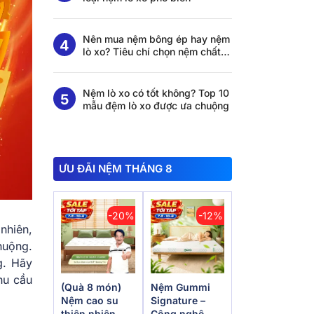
Nên mua nệm bông ép hay nệm
lò xo? Tiêu chí chọn nệm chất
lượng
Nệm lò xo có tốt không? Top 10
mẫu đệm lò xo được ưa chuộng
ƯU ĐÃI NỆM THÁNG 8
-20%
-12%
nhiên,
huộng.
g. Hãy
hu cầu
(Quà 8 món)
Nệm Gummi
Nệm cao su
Signature –
thiên nhiên
Công nghệ