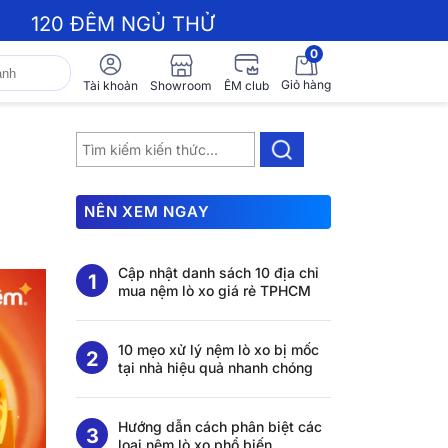
120 ĐÊM NGỦ THỬ
0
Giỏ hàng
Showroom
Tài khoản
ÊM club
NÊN XEM NGAY
Cập nhật danh sách 10 địa chỉ
mua nệm lò xo giá rẻ TPHCM
10 mẹo xử lý nệm lò xo bị mốc
tại nhà hiệu quả nhanh chóng
Hướng dẫn cách phân biệt các
loại nệm lò xo phổ biến