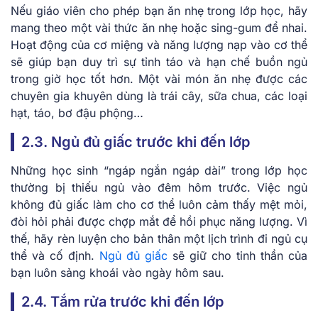
Nếu giáo viên cho phép bạn ăn nhẹ trong lớp học, hãy
mang theo một vài thức ăn nhẹ hoặc sing-gum để nhai.
Hoạt động của cơ miệng và năng lượng nạp vào cơ thể
sẽ giúp bạn duy trì sự tỉnh táo và hạn chế buồn ngủ
trong giờ học tốt hơn. Một vài món ăn nhẹ được các
chuyên gia khuyên dùng là trái cây, sữa chua, các loại
hạt, táo, bơ đậu phộng…
2.3. Ngủ đủ giấc trước khi đến lớp
Những học sinh “ngáp ngắn ngáp dài” trong lớp học
thường bị thiếu ngủ vào đêm hôm trước. Việc ngủ
không đủ giấc làm cho cơ thể luôn cảm thấy mệt mỏi,
đòi hỏi phải được chợp mắt để hồi phục năng lượng. Vì
thế, hãy rèn luyện cho bản thân một lịch trình đi ngủ cụ
thể và cố định.
Ngủ đủ giấc
sẽ giữ cho tinh thần của
bạn luôn sảng khoái vào ngày hôm sau.
2.4. Tắm rửa trước khi đến lớp