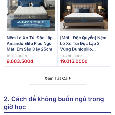
Nệm Lò Xo Túi Độc Lập
[Mới - Độc Quyền] Nệm
Amando Elite Plus Ngủ
Lò Xo Túi Độc Lập 3
Mát, Êm Sâu Dày 25cm
Vùng Dunlopillo
De.Stress Powerful
16.110.000đ
24.780.000đ
9.663.500đ
19.016.000đ
Xem Tất Cả
2. Cách để không buồn ngủ trong
giờ học