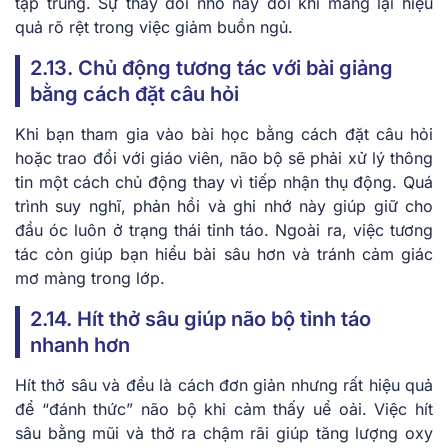
tập trung. Sự thay đổi nhỏ này đôi khi mang lại hiệu
quả rõ rệt trong việc giảm buồn ngủ.
2.13. Chủ động tương tác với bài giảng
bằng cách đặt câu hỏi
Khi bạn tham gia vào bài học bằng cách đặt câu hỏi
hoặc trao đổi với giáo viên, não bộ sẽ phải xử lý thông
tin một cách chủ động thay vì tiếp nhận thụ động. Quá
trình suy nghĩ, phản hồi và ghi nhớ này giúp giữ cho
đầu óc luôn ở trạng thái tỉnh táo. Ngoài ra, việc tương
tác còn giúp bạn hiểu bài sâu hơn và tránh cảm giác
mơ màng trong lớp.
2.14. Hít thở sâu giúp não bộ tỉnh táo
nhanh hơn
Hít thở sâu và đều là cách đơn giản nhưng rất hiệu quả
để “đánh thức” não bộ khi cảm thấy uể oải. Việc hít
sâu bằng mũi và thở ra chậm rãi giúp tăng lượng oxy