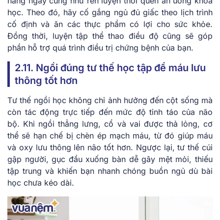
hàng ngày cũng như rèn luyện thói quen ăn uống khoa
học. Theo đó, hãy cố gắng ngủ đủ giấc theo lịch trình
cố định và ăn các thực phẩm có lợi cho sức khỏe.
Đồng thời, luyện tập thể thao điều độ cũng sẽ góp
phần hỗ trợ quá trình điều trị chứng bệnh của bạn.
2.11. Ngồi đúng tư thế học tập để máu lưu
thông tốt hơn
Tư thế ngồi học không chỉ ảnh hưởng đến cột sống mà
còn tác động trực tiếp đến mức độ tỉnh táo của não
bộ. Khi ngồi thẳng lưng, cổ và vai được thả lỏng, cơ
thể sẽ hạn chế bị chèn ép mạch máu, từ đó giúp máu
và oxy lưu thông lên não tốt hơn. Ngược lại, tư thế cúi
gập người, gục đầu xuống bàn dễ gây mệt mỏi, thiếu
tập trung và khiến bạn nhanh chóng buồn ngủ dù bài
học chưa kéo dài.