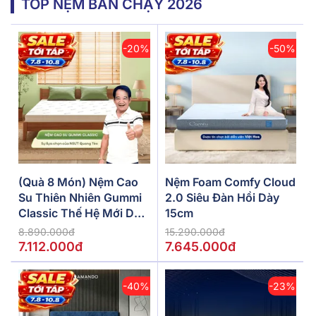
TOP NỆM BÁN CHẠY 2026
-20%
-50%
(Quà 8 Món) Nệm Cao
Nệm Foam Comfy Cloud
Su Thiên Nhiên Gummi
2.0 Siêu Đàn Hồi Dày
Classic Thế Hệ Mới Dày
15cm
5/10/15cm
8.890.000đ
15.290.000đ
7.112.000đ
7.645.000đ
-40%
-23%