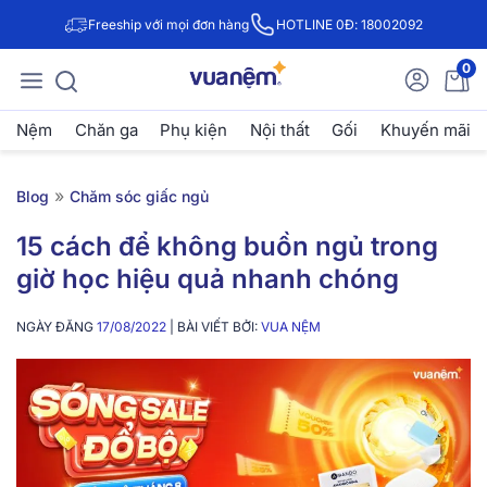
Freeship với mọi đơn hàng
HOTLINE 0Đ: 18002092
0
Nệm
Chăn ga
Phụ kiện
Nội thất
Gối
Khuyến mãi
»
Blog
Chăm sóc giấc ngủ
15 cách để không buồn ngủ trong
giờ học hiệu quả nhanh chóng
NGÀY ĐĂNG
17/08/2022
| BÀI VIẾT BỞI:
VUA NỆM