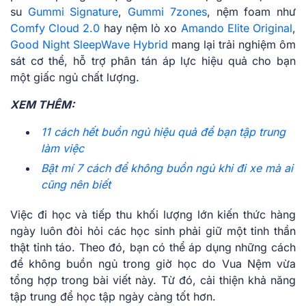
su
Gummi Signature
,
Gummi 7zones
, nệm foam như
Comfy Cloud 2.0
hay nệm lò xo
Amando Elite Original
,
Good Night SleepWave Hybrid
mang lại trải nghiệm ôm
sát cơ thể, hỗ trợ phân tán áp lực hiệu quả cho bạn
một giấc ngủ chất lượng.
XEM THÊM:
11 cách hết buồn ngủ hiệu quả để bạn tập trung
làm việc
Bật mí 7 cách để không buồn ngủ khi đi xe mà ai
cũng nên biết
Việc đi học và tiếp thu khối lượng lớn kiến thức hàng
ngày luôn đòi hỏi các học sinh phải giữ một tinh thần
thật tỉnh táo. Theo đó, bạn có thể áp dụng những cách
để không buồn ngủ trong giờ học do Vua Nệm vừa
tổng hợp trong bài viết này. Từ đó, cải thiện khả năng
tập trung để học tập ngày càng tốt hơn.