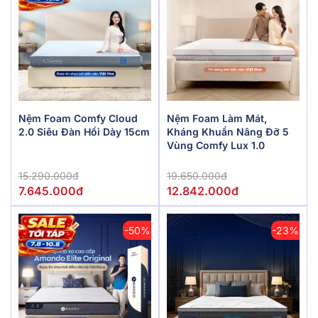
Nệm Foam Comfy Cloud
Nệm Foam Làm Mát,
2.0 Siêu Đàn Hồi Dày 15cm
Kháng Khuẩn Nâng Đỡ 5
Vùng Comfy Lux 1.0
15.290.000đ
19.650.000đ
7.645.000đ
12.842.000đ
-50%
-23%