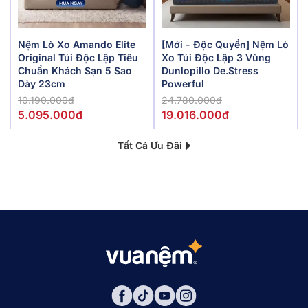
Nệm Lò Xo Amando Elite
[Mới - Độc Quyền] Nệm Lò
Original Túi Độc Lập Tiêu
Xo Túi Độc Lập 3 Vùng
Chuẩn Khách Sạn 5 Sao
Dunlopillo De.Stress
Dày 23cm
Powerful
10.190.000đ
24.780.000đ
5.095.000đ
19.016.000đ
Tất Cả Ưu Đãi