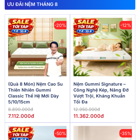
ƯU ĐÃI NỆM THÁNG 8
-20%
-12%
(Quà 8 Món) Nệm Cao Su
Nệm Gummi Signature –
Thiên Nhiên Gummi
Công Nghệ Kép, Nâng Đỡ
Classic Thế Hệ Mới Dày
Vượt Trội, Kháng Khuẩn
5/10/15cm
Tối Đa
8.890.000đ
12.950.000đ
7.112.000đ
11.362.000đ
-50%
-35%