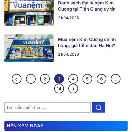
Danh sách đại lý nệm Kim
Cương tại Tiền Giang uy tín
21/04/2026
Mua nệm Kim Cương chính
hãng, giá tốt ở đâu Hà Nội?
21/04/2026
1
2
3
4
5
6
…
14
NÊN XEM NGAY