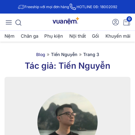
Freeship với mọi đơn hàng
HOTLINE 0Đ: 18002092
0
Nệm
Chăn ga
Phụ kiện
Nội thất
Gối
Khuyến mãi
»
»
Blog
Tiến Nguyễn
Trang 3
Tác giả:
Tiến Nguyễn