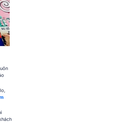
luôn
áo
lo,
ệm
i
 khách