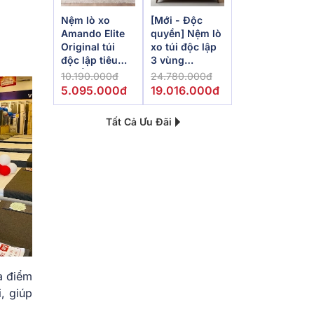
Nệm lò xo
[Mới - Độc
Amando Elite
quyền] Nệm lò
Original túi
xo túi độc lập
độc lập tiêu
3 vùng
chuẩn khách
Dunlopillo
10.190.000đ
24.780.000đ
sạn 5 sao dày
de.Stress
5.095.000đ
19.016.000đ
23cm
Powerful
Tất Cả Ưu Đãi
à điểm
, giúp