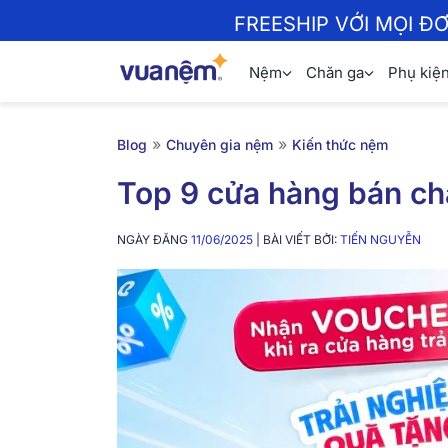
FREESHIP VỚI MỌI Đ
Nệm
Chăn ga
Phụ kiệ
»
»
Blog
Chuyên gia nệm
Kiến thức nệm
Top 9 cửa hàng bán chă
NGÀY ĐĂNG
11/06/2025
| BÀI VIẾT BỞI:
TIẾN NGUYỄN