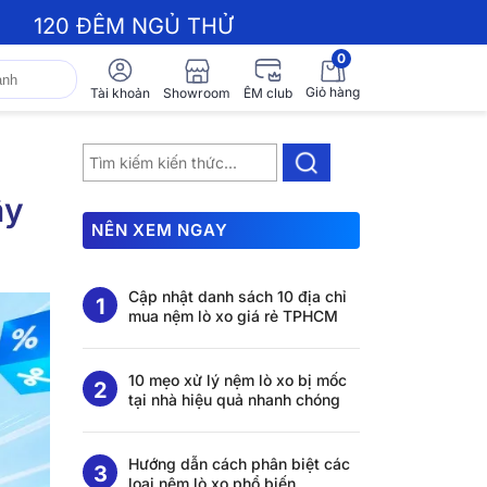
120 ĐÊM NGỦ THỬ
0
Giỏ hàng
Showroom
Tài khoản
ÊM club
ây
NÊN XEM NGAY
Cập nhật danh sách 10 địa chỉ
mua nệm lò xo giá rẻ TPHCM
10 mẹo xử lý nệm lò xo bị mốc
tại nhà hiệu quả nhanh chóng
Hướng dẫn cách phân biệt các
loại nệm lò xo phổ biến