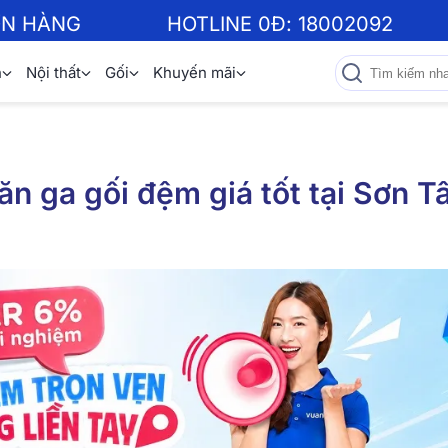
ƠN HÀNG
HOTLINE 0Đ:
18002092
n
Nội thất
Gối
Khuyến mãi
n ga gối đệm giá tốt tại Sơn T