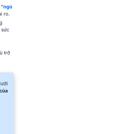
n
“ngủ
i ro.
g
 sức
ủ trở
dưới
của