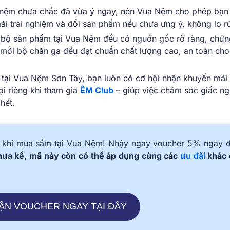
 nệm chưa chắc đã vừa ý ngay, nên Vua Nệm cho phép bạ
ái trải nghiệm và đổi sản phẩm nếu chưa ưng ý, không lo rủ
 bộ sản phẩm tại Vua Nệm đều có nguồn gốc rõ ràng, chứn
 mỗi bộ chăn ga đều đạt chuẩn chất lượng cao, an toàn cho
 tại Vua Nệm Sơn Tây, bạn luôn có cơ hội nhận khuyến mãi
ợi riêng khi tham gia
ÊM Club
– giúp việc chăm sóc giấc ng
hết.
êm khi mua sắm tại Vua Nệm! Nhậy ngay voucher 5% ngay 
ưa kể, mã này còn có thể áp dụng cùng các
ưu đãi
khác 
ẬN VOUCHER NGAY TẠI ĐÂY