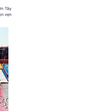
ơn Tây
ọn vẹn