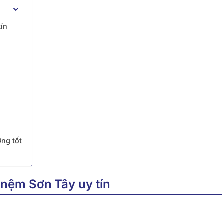
tín
ợng tốt
 nệm Sơn Tây uy tín