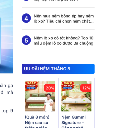
Nên mua nệm bông ép hay nệm
lò xo? Tiêu chí chọn nệm chất
lượng
Nệm lò xo có tốt không? Top 10
mẫu đệm lò xo được ưa chuộng
ƯU ĐÃI NỆM THÁNG 8
hăn ga
-20%
-12%
mới mà
 top 9
(Quà 8 món)
Nệm Gummi
Nệm cao su
Signature –
thiên nhiên
Công nghệ