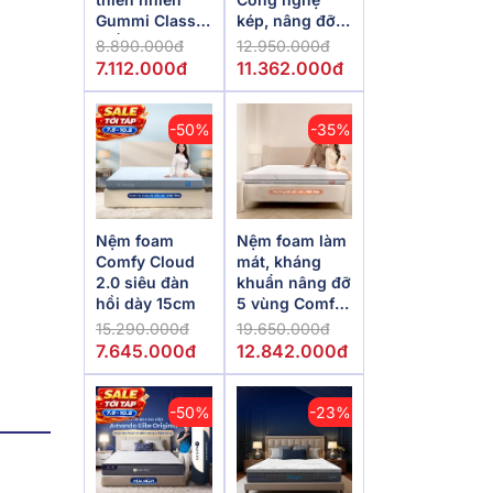
Gummi Classic
kép, nâng đỡ
thế hệ mới dày
vượt trội,
8.890.000đ
12.950.000đ
5/10/15cm
kháng khuẩn
7.112.000đ
11.362.000đ
tối đa
-50%
-35%
Nệm foam
Nệm foam làm
Comfy Cloud
mát, kháng
2.0 siêu đàn
khuẩn nâng đỡ
hồi dày 15cm
5 vùng Comfy
Lux 1.0
15.290.000đ
19.650.000đ
7.645.000đ
12.842.000đ
-50%
-23%