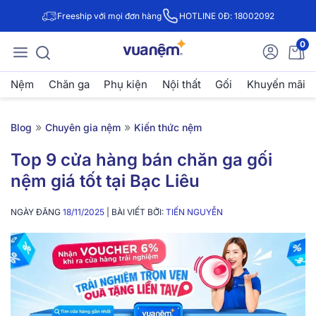
Freeship với mọi đơn hàng
HOTLINE 0Đ: 18002092
0
Nệm
Chăn ga
Phụ kiện
Nội thất
Gối
Khuyến mãi
»
»
Blog
Chuyên gia nệm
Kiến thức nệm
Top 9 cửa hàng bán chăn ga gối
nệm giá tốt tại Bạc Liêu
NGÀY ĐĂNG
18/11/2025
| BÀI VIẾT BỞI:
TIẾN NGUYỄN