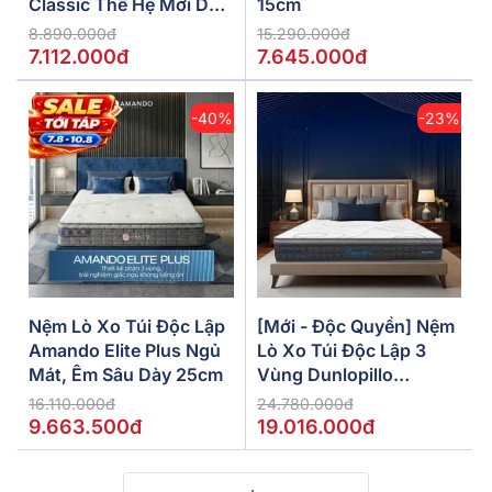
Classic Thế Hệ Mới Dày
15cm
5/10/15cm
8.890.000đ
15.290.000đ
7.112.000đ
7.645.000đ
-40%
-23%
Nệm Lò Xo Túi Độc Lập
[Mới - Độc Quyền] Nệm
Amando Elite Plus Ngủ
Lò Xo Túi Độc Lập 3
Mát, Êm Sâu Dày 25cm
Vùng Dunlopillo
De.Stress Powerful
16.110.000đ
24.780.000đ
9.663.500đ
19.016.000đ