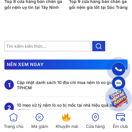
Top 8 cửa hàng bán chăn ga
Top 9 cửa hàng bán chăn ga
gối nệm uy tín tại Tây Ninh
gối nệm giá tốt tại Sóc Trăng
NÊN XEM NGAY
Cập nhật danh sách 10 địa chỉ mua nệm lò xo giá rẻ
TPHCM
10 mẹo xử lý nệm lò xo bị mốc tại nhà hiệu quả nhanh
chóng
Trang chủ
Mã giảm
Khuyến mãi
Cửa hàng
Êm club
Hướng dẫn cách phân biệt các loại nệm lò xo phổ biến