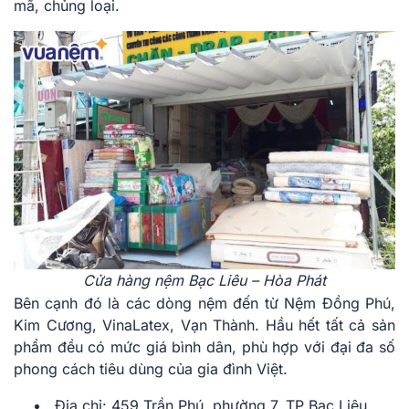
mã, chủng loại.
Cửa hàng nệm Bạc Liêu – Hòa Phát
Bên cạnh đó là các dòng nệm đến từ Nệm Đồng Phú,
Kim Cương, VinaLatex, Vạn Thành. Hầu hết tất cả sản
phẩm đều có mức giá bình dân, phù hợp với đại đa số
phong cách tiêu dùng của gia đình Việt.
Địa chỉ: 459 Trần Phú, phường 7, TP Bạc Liêu,