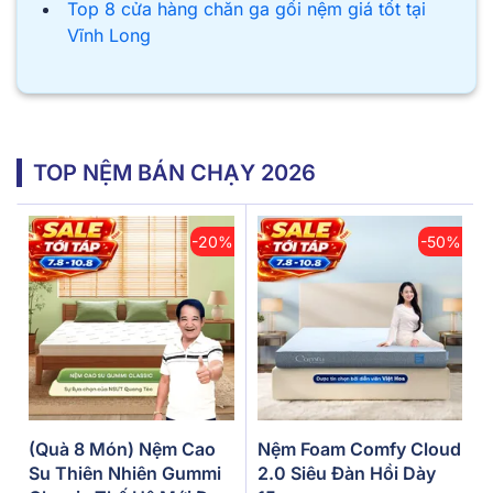
Top 8 cửa hàng chăn ga gối
nệm giá tốt tại
Vĩnh Long
TOP NỆM BÁN CHẠY 2026
-20%
-50%
(Quà 8 Món) Nệm Cao
Nệm Foam Comfy Cloud
Su Thiên Nhiên Gummi
2.0 Siêu Đàn Hồi Dày