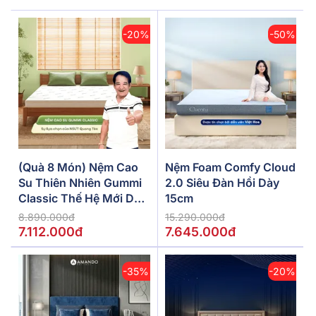
-20%
-50%
(Quà 8 Món) Nệm Cao
Nệm Foam Comfy Cloud
Su Thiên Nhiên Gummi
2.0 Siêu Đàn Hồi Dày
Classic Thế Hệ Mới Dày
15cm
5/10/15cm
8.890.000đ
15.290.000đ
7.112.000đ
7.645.000đ
-35%
-20%