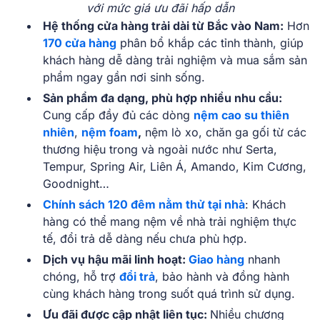
với mức giá ưu đãi hấp dẫn
Hệ thống cửa hàng trải dài từ Bắc vào Nam:
Hơn
170 cửa hàng
phân bổ khắp các tỉnh thành, giúp
khách hàng dễ dàng trải nghiệm và mua sắm sản
phẩm ngay gần nơi sinh sống.
Sản phẩm đa dạng, phù hợp nhiều nhu cầu:
Cung cấp đầy đủ các dòng
nệm
cao su thiên
nhiên
,
nệm foam
,
nệm lò xo, chăn ga gối từ các
thương hiệu trong và ngoài nước như Serta,
Tempur, Spring Air, Liên Á, Amando, Kim Cương,
Goodnight…
Chính sách 120 đêm nằm thử tại nhà
: Khách
hàng có thể mang nệm về nhà trải nghiệm thực
tế, đổi trả dễ dàng nếu chưa phù hợp.
Dịch vụ hậu mãi linh hoạt:
Giao hàng
nhanh
chóng, hỗ trợ
đổi trả
, bảo hành và đồng hành
cùng khách hàng trong suốt quá trình sử dụng.
Ưu đãi được cập nhật liên tục:
Nhiều chương