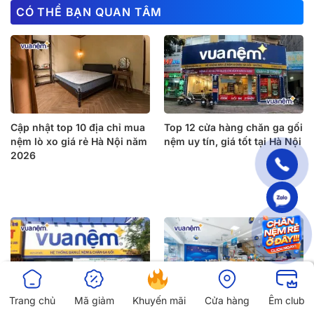
CÓ THỂ BẠN QUAN TÂM
Cập nhật top 10 địa chỉ mua
Top 12 cửa hàng chăn ga gối
nệm lò xo giá rẻ Hà Nội năm
nệm uy tín, giá tốt tại Hà Nội
2026
Trang chủ
Mã giảm
Khuyến mãi
Cửa hàng
Êm club
Top 8 cửa hàng bán chăn ga
Top 9 cửa hàng bán chăn ga