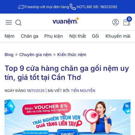
Freeship với mọi đơn hàng
HOTLINE 0Đ: 18002092
0
Nệm
Chăn ga
Phụ kiện
Nội thất
Gối
Khuyến mãi
»
»
Blog
Chuyên gia nệm
Kiến thức nệm
Top 9 cửa hàng chăn ga gối nệm uy
tín, giá tốt tại Cần Thơ
NGÀY ĐĂNG
18/11/2025
| BÀI VIẾT BỞI:
TIẾN NGUYỄN