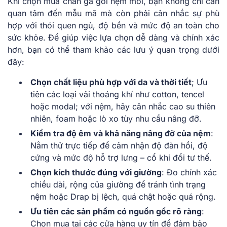
Khi chọn mua chăn ga gối nệm mới, bạn không chỉ cần
quan tâm đến mẫu mã mà còn phải cân nhắc sự phù
hợp với thói quen ngủ, độ bền và mức độ an toàn cho
sức khỏe. Để giúp việc lựa chọn dễ dàng và chính xác
hơn, bạn có thể tham khảo các lưu ý quan trọng dưới
đây:
Chọn chất liệu phù hợp với da và thời tiết
; Ưu
tiên các loại vải thoáng khí như cotton, tencel
hoặc modal; với nệm, hãy cân nhắc cao su thiên
nhiên, foam hoặc lò xo tùy nhu cầu nâng đỡ.
Kiểm tra độ êm và khả năng nâng đỡ của nệm
:
Nằm thử trực tiếp để cảm nhận độ đàn hồi, độ
cứng và mức độ hỗ trợ lưng – cổ khi đổi tư thế.
Chọn kích thước đúng với giường
: Đo chính xác
chiều dài, rộng của giường để tránh tình trạng
nệm hoặc Drap bị lệch, quá chật hoặc quá rộng.
Ưu tiên các sản phẩm có nguồn gốc rõ ràng
:
Chọn mua tại các cửa hàng uy tín để đảm bảo