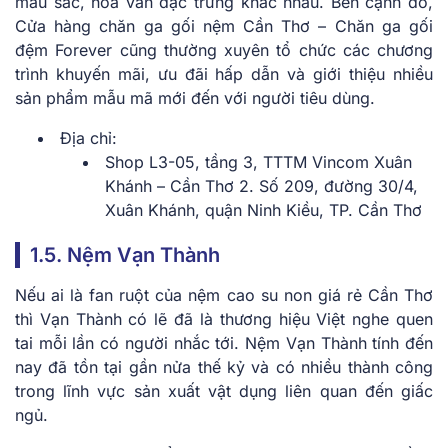
màu sắc, hoa văn đặc trưng khác nhau. Bên cạnh đó,
Cửa hàng chăn ga gối nệm Cần Thơ – Chăn ga gối
đệm Forever cũng thường xuyên tổ chức các chương
trình khuyến mãi, ưu đãi hấp dẫn và giới thiệu nhiều
sản phẩm mẫu mã mới đến với người tiêu dùng.
Địa chỉ:
Shop L3-05, tầng 3, TTTM Vincom Xuân
Khánh – Cần Thơ 2. Số 209, đường 30/4,
Xuân Khánh, quận Ninh Kiều, TP. Cần Thơ
1.5. Nệm Vạn Thành
Nếu ai là fan ruột của nệm cao su non giá rẻ Cần Thơ
thì Vạn Thành có lẽ đã là thương hiệu Việt nghe quen
tai mỗi lần có người nhắc tới. Nệm Vạn Thành tính đến
nay đã tồn tại gần nửa thế kỷ và có nhiều thành công
trong lĩnh vực sản xuất vật dụng liên quan đến giấc
ngủ.