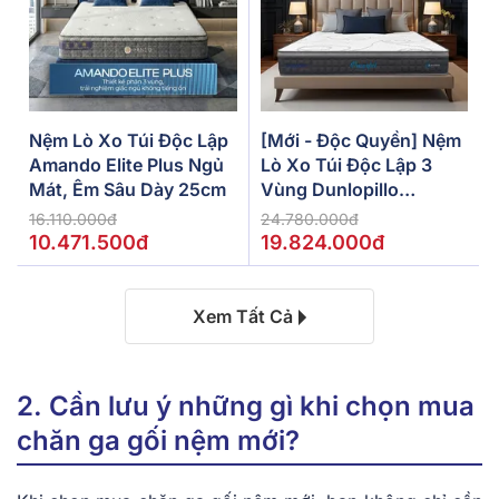
Nệm Lò Xo Túi Độc Lập
[Mới - Độc Quyền] Nệm
Amando Elite Plus Ngủ
Lò Xo Túi Độc Lập 3
Mát, Êm Sâu Dày 25cm
Vùng Dunlopillo
De.Stress Powerful
16.110.000đ
24.780.000đ
10.471.500đ
19.824.000đ
Xem Tất Cả
2. Cần lưu ý những gì khi chọn mua
chăn ga gối nệm mới?