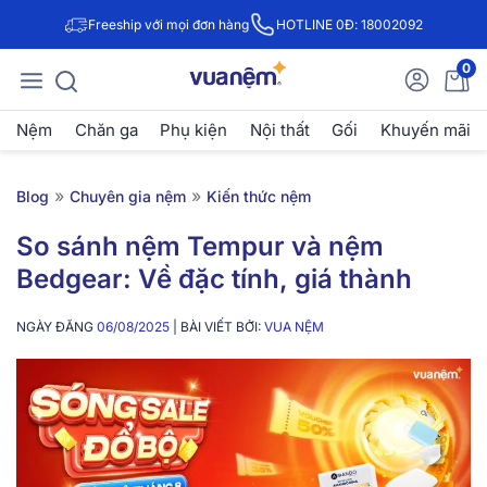
Freeship với mọi đơn hàng
HOTLINE 0Đ: 18002092
0
Nệm
Chăn ga
Phụ kiện
Nội thất
Gối
Khuyến mãi
»
»
Blog
Chuyên gia nệm
Kiến thức nệm
So sánh nệm Tempur và nệm
Bedgear: Về đặc tính, giá thành
NGÀY ĐĂNG
06/08/2025
| BÀI VIẾT BỞI:
VUA NỆM