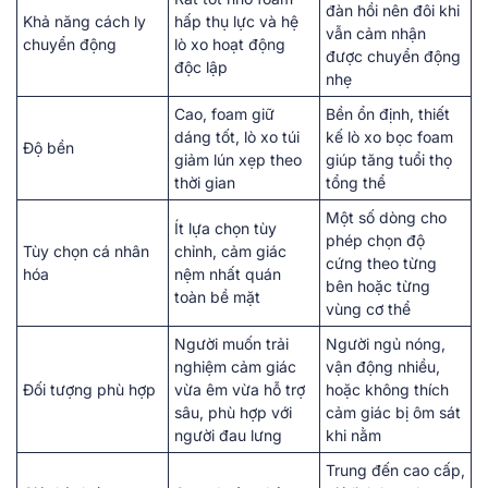
đàn hồi nên đôi khi
Khả năng cách ly
hấp thụ lực và hệ
vẫn cảm nhận
chuyển động
lò xo hoạt động
được chuyển động
độc lập
nhẹ
Cao, foam giữ
Bền ổn định, thiết
dáng tốt, lò xo túi
kế lò xo bọc foam
Độ bền
giảm lún xẹp theo
giúp tăng tuổi thọ
thời gian
tổng thể
Một số dòng cho
Ít lựa chọn tùy
phép chọn độ
Tùy chọn cá nhân
chỉnh, cảm giác
cứng theo từng
hóa
nệm nhất quán
bên hoặc từng
toàn bề mặt
vùng cơ thể
Người muốn trải
Người ngủ nóng,
nghiệm cảm giác
vận động nhiều,
Đối tượng phù hợp
vừa êm vừa hỗ trợ
hoặc không thích
sâu, phù hợp với
cảm giác bị ôm sát
người đau lưng
khi nằm
Trung đến cao cấp,