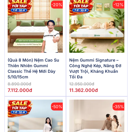
-20%
-12%
(Quà 8 Món) Nệm Cao Su
Nệm Gummi Signature –
Thiên Nhiên Gummi
Công Nghệ Kép, Nâng Đỡ
Classic Thế Hệ Mới Dày
Vượt Trội, Kháng Khuẩn
5/10/15cm
Tối Đa
8.890.000đ
12.950.000đ
7.112.000đ
11.362.000đ
-50%
-35%