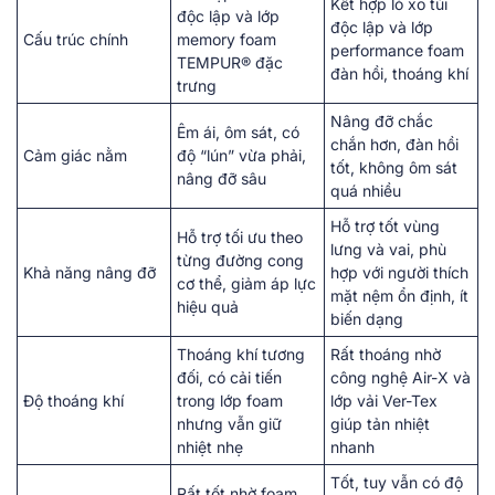
Kết hợp lò xo túi
độc lập và lớp
độc lập và lớp
Cấu trúc chính
memory foam
performance foam
TEMPUR® đặc
đàn hồi, thoáng khí
trưng
Nâng đỡ chắc
Êm ái, ôm sát, có
chắn hơn, đàn hồi
Cảm giác nằm
độ “lún” vừa phải,
tốt, không ôm sát
nâng đỡ sâu
quá nhiều
Hỗ trợ tốt vùng
Hỗ trợ tối ưu theo
lưng và vai, phù
từng đường cong
Khả năng nâng đỡ
hợp với người thích
cơ thể, giảm áp lực
mặt nệm ổn định, ít
hiệu quả
biến dạng
Thoáng khí tương
Rất thoáng nhờ
đối, có cải tiến
công nghệ Air-X và
Độ thoáng khí
trong lớp foam
lớp vải Ver-Tex
nhưng vẫn giữ
giúp tản nhiệt
nhiệt nhẹ
nhanh
Tốt, tuy vẫn có độ
Rất tốt nhờ foam