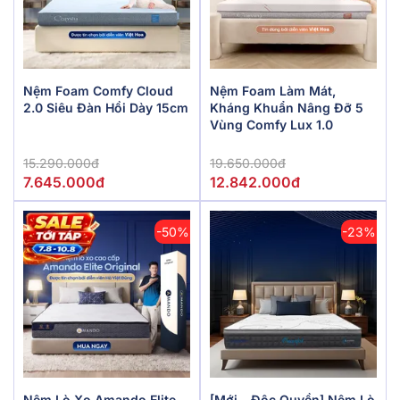
Nệm Foam Comfy Cloud
Nệm Foam Làm Mát,
2.0 Siêu Đàn Hồi Dày 15cm
Kháng Khuẩn Nâng Đỡ 5
Vùng Comfy Lux 1.0
15.290.000đ
19.650.000đ
7.645.000đ
12.842.000đ
-50%
-23%
Nệm Lò Xo Amando Elite
[Mới - Độc Quyền] Nệm Lò