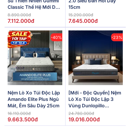
Su Thiên Nhiên Gummi
2.0 Siêu Đàn Hồi Dày
Classic Thế Hệ Mới Dày
15cm
5/10/15cm
8.890.000đ
15.290.000đ
7.112.000đ
7.645.000đ
-40%
-23%
Nệm Lò Xo Túi Độc Lập
[Mới - Độc Quyền] Nệm
Amando Elite Plus Ngủ
Lò Xo Túi Độc Lập 3
Mát, Êm Sâu Dày 25cm
Vùng Dunlopillo
De.Stress Powerful
16.110.000đ
24.780.000đ
9.663.500đ
19.016.000đ