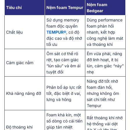
Nệm foam
Tiêu chí
Nệm foam Tempur
Bedgear
Sử dụng memory
Dùng performance
foam độc quyền
foam phản hồi
Chất liệu
TEMPUR®
, có độ
nhanh, kết hợp
đặc cao và độ nhớ
công nghệ làm mát
tối ưu
và thoáng khí
Ôm sát cơ thể rõ
Êm vừa phải, nâng
rệt, tạo cảm giác
đỡ linh hoạt, ít bị
Cảm giác nằm
“lún sâu” và êm ái
lún, cảm giác “nảy”
tuyệt đối
nhẹ
Nâng đỡ tốt nhờ
Phân bổ áp lực rất
foam đàn hồi,
Khả năng nâng đỡ
tốt, đặc biệt ở vai,
nhưng không ôm
lưng và hông
sát chi tiết như
Tempur
Foam khá kín, một
Rất thoáng khí nhờ
số dòng có cải tiến
hệ thống vải dệt
Độ thoáng khí
giúp tản nhiệt
Air-X và lớp làm