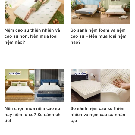
Nệm cao su thiên nhiên và
So sánh nệm foam và nệm
cao su non: Nên mua loại
cao su – Nên mua loại nệm
nệm nào?
nào?
Nên chọn mua nệm cao su
So sánh nệm cao su thiên
hay nệm lò xo? So sánh chi
nhiên và nệm cao su nhân
tiết
tạo