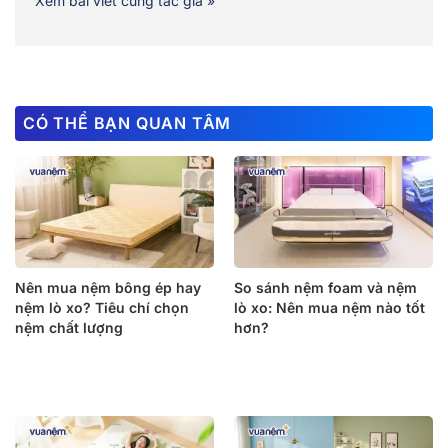
Xem bài viết cùng tác giả »
CÓ THỂ BẠN QUAN TÂM
Nên mua nệm bông ép hay
So sánh nệm foam và nệm
nệm lò xo? Tiêu chí chọn
lò xo: Nên mua nệm nào tốt
nệm chất lượng
hơn?