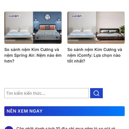
So sánh nệm Kim Cương và
So sánh nệm Kim Cương và
nệm Spring Air: Nệm nào êm
nệm iComfy: Lựa chọn nào
hơn?
tốt nhất?
NÊN XEM NGAY
Cập nhật danh sách 10 địa chỉ mua nệm lò xo giá rẻ