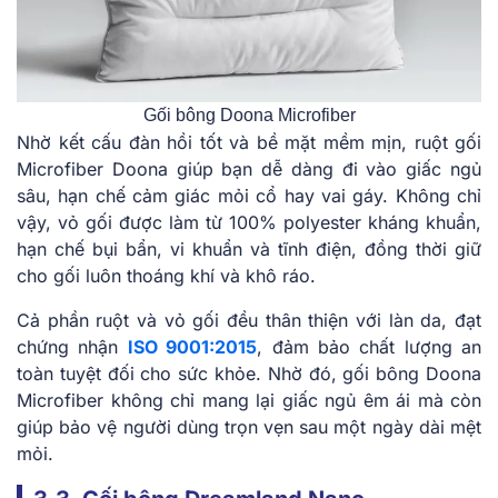
Gối bông Doona Microfiber
Nhờ kết cấu đàn hồi tốt và bề mặt mềm mịn, ruột gối
Microfiber Doona giúp bạn dễ dàng đi vào giấc ngủ
sâu, hạn chế cảm giác mỏi cổ hay vai gáy. Không chỉ
vậy, vỏ gối được làm từ 100% polyester kháng khuẩn,
hạn chế bụi bẩn, vi khuẩn và tĩnh điện, đồng thời giữ
cho gối luôn thoáng khí và khô ráo.
Cả phần ruột và vỏ gối đều thân thiện với làn da, đạt
chứng nhận
ISO 9001:2015
, đảm bảo chất lượng an
toàn tuyệt đối cho sức khỏe. Nhờ đó, gối bông Doona
Microfiber không chỉ mang lại giấc ngủ êm ái mà còn
giúp bảo vệ người dùng trọn vẹn sau một ngày dài mệt
mỏi.