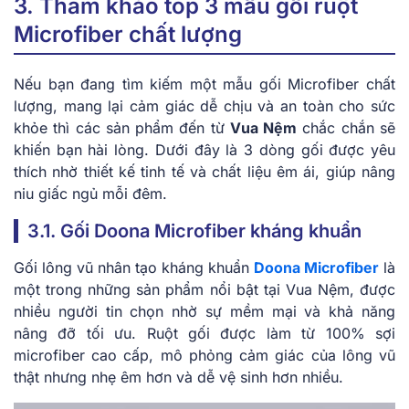
3. Tham khảo top 3 mẫu gối ruột
Microfiber chất lượng
Nếu bạn đang tìm kiếm một mẫu gối Microfiber chất
lượng, mang lại cảm giác dễ chịu và an toàn cho sức
khỏe thì các sản phẩm đến từ
Vua Nệm
chắc chắn sẽ
khiến bạn hài lòng. Dưới đây là 3 dòng gối được yêu
thích nhờ thiết kế tinh tế và chất liệu êm ái, giúp nâng
niu giấc ngủ mỗi đêm.
3.1. Gối Doona Microfiber kháng khuẩn
Gối lông vũ nhân tạo kháng khuẩn
Doona Microfiber
là
một trong những sản phẩm nổi bật tại Vua Nệm, được
nhiều người tin chọn nhờ sự mềm mại và khả năng
nâng đỡ tối ưu. Ruột gối được làm từ 100% sợi
microfiber cao cấp, mô phỏng cảm giác của lông vũ
thật nhưng nhẹ êm hơn và dễ vệ sinh hơn nhiều.