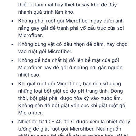
thiết bị làm mát hay thiết bị sấy khô để đẩy
nhanh quá trình làm khô.
Không phơi ruột gối Microfiber ngay dưới ánh
nắng gay gắt để tránh phá vỡ cấu trúc của sợi
Microfiber.
Không dùng vật có đầu nhọn để đâm, hay chọc
vào ruột gối Microfiber.
Không để hóa chất bị đổ lên bề mặt của gối
Microfiber hay để gối ở những nơi gần nguồn
nhiệt cao.
Khi giặt ruột gối Microfiber, bạn nên sử dụng
những loại bột giặt có độ pH trung tính. Đồng
thời, bột giặt phải được hòa kỹ vào nước ấm.
Không nên để bột giặt vón cục khi giặt ruột gối
Microfiber.
Nhiệt độ từ 10 – 45 độ C được xem là nhiệt độ lý
tưởng để giặt ruột gối Microfiber. Nếu nguồn
nhiệt quá cao thì rất dễ xảy ra trường hợp vải bị