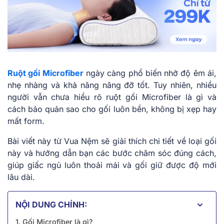
Ruột gối Microfiber
ngày càng phổ biến nhờ độ êm ái,
nhẹ nhàng và khả năng nâng đỡ tốt. Tuy nhiên, nhiều
người vẫn chưa hiểu rõ ruột gối Microfiber là gì và
cách bảo quản sao cho gối luôn bền, không bị xẹp hay
mất form.
Bài viết này từ Vua Nệm sẽ giải thích chi tiết về loại gối
này và hướng dẫn bạn các bước chăm sóc đúng cách,
giúp giấc ngủ luôn thoải mái và gối giữ được độ mới
lâu dài.
NỘI DUNG CHÍNH:
1. Gối Microfiber là gì?