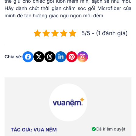
thể giữ cho chiếc gối luôn mềm mịn, sạch sẽ như mới.
Hãy dành chút thời gian chăm sóc gối Microfiber của
mình để tận hưởng giấc ngủ ngon mỗi đêm.
5/5 - (1 đánh giá)
Chia sẻ:
Đã kiểm duyệt
TÁC GIẢ: VUA NỆM