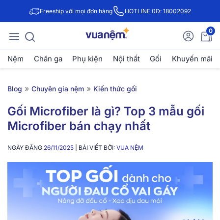
Freeship với mọi đơn hàng
HOTLINE 0Đ: 18002092
0
Nệm
Chăn ga
Phụ kiện
Nội thất
Gối
Khuyến mãi
»
»
Blog
Chuyên gia nệm
Kiến thức gối
Gối Microfiber là gì? Top 3 mẫu gối
Microfiber bán chạy nhất
NGÀY ĐĂNG
26/11/2025
| BÀI VIẾT BỞI:
VUA NỆM