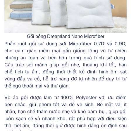
Gối bông Dreamland Nano Microfiber
Phần ruột gối sử dụng sợi Microfiber 0.7D và 0.9D,
cho cảm giác mềm mại gần giống lông vũ tự nhiên
nhưng an toàn và bền hơn trong quá trình sử dụng.
Cấu trúc sợi mảnh giúp gối nhẹ, thoáng khí tốt, hạn
chế tích tụ ẩm, đồng thời thiết kế định hình ôm sát
vùng đầu và cổ, hỗ trợ nâng đỡ tự nhiên để duy trì tư
thế ngủ thoải mái và thư giãn.
Vỏ áo gối được làm từ 100% Polyester với ưu điểm
bền chắc, giữ phom tốt và dễ vệ sinh. Bề mặt vải ít
nhăn, hạn chế thấm nước nhẹ và khó bám bụi, giúp gối
luôn sạch sẽ và nhanh khô, rất phù hợp với điều kiện
thời tiết ẩm, đồng thời giữ được hình dáng ổn định sau