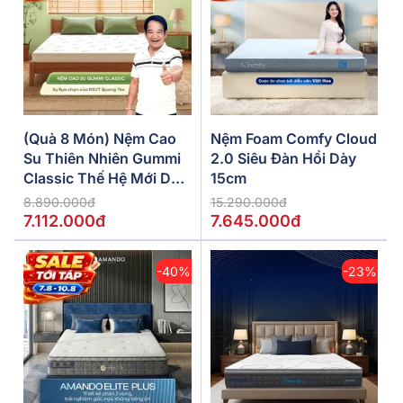
(Quà 8 Món) Nệm Cao
Nệm Foam Comfy Cloud
Su Thiên Nhiên Gummi
2.0 Siêu Đàn Hồi Dày
Classic Thế Hệ Mới Dày
15cm
5/10/15cm
8.890.000đ
15.290.000đ
7.112.000đ
7.645.000đ
-40%
-23%