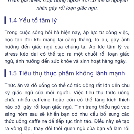
Tham gia nhiều hoạt động ngoài trời có thể là nguyên
nhân gây rối loạn giấc ngủ.
1.4 Yếu tố tâm lý
Trong cuộc sống hối hả hiện nay, áp lực từ công việc,
học tập đôi khi mang lại căng thẳng, lo âu, gây ảnh
hưởng đến giấc ngủ của chúng ta. Áp lực tâm lý và
stress kéo dài có thể tạo ra một chuỗi rối loạn giấc
ngủ, ảnh hưởng đến sức khỏe và sinh hoạt hàng ngày.
1.5 Tiêu thụ thực phẩm không lành mạnh
Thức ăn và đồ uống có thể có tác động rất lớn đến chu
kỳ giấc ngủ của môi người. Việc tiêu thụ thức uống
chứa nhiều caffeine hoặc cồn có thể tăng kích thích
não bộ, gây rối loạn giấc ngủ. Tình trạng thiếu ngủ vào
sáng hôm sau sẽ khiến bạn có nhu cầu bổ sung các
thức uống caffeine để tiếp tục tỉnh táo. Điều này sẽ tạo
ra vòng lặp, thay đổi thói quen ngủ của bạn và làm rối