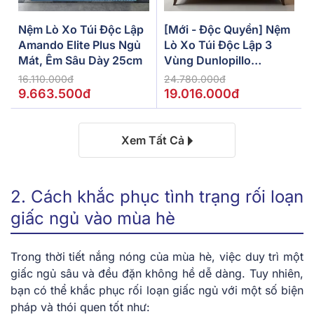
Nệm Lò Xo Túi Độc Lập
[Mới - Độc Quyền] Nệm
Amando Elite Plus Ngủ
Lò Xo Túi Độc Lập 3
Mát, Êm Sâu Dày 25cm
Vùng Dunlopillo
De.Stress Powerful
16.110.000đ
24.780.000đ
9.663.500đ
19.016.000đ
Xem Tất Cả
2. Cách khắc phục tình trạng rối loạn
giấc ngủ vào mùa hè
Trong thời tiết nắng nóng của mùa hè, việc duy trì một
giấc ngủ sâu và đều đặn không hề dễ dàng. Tuy nhiên,
bạn có thể khắc phục rối loạn giấc ngủ với một số biện
pháp và thói quen tốt như: