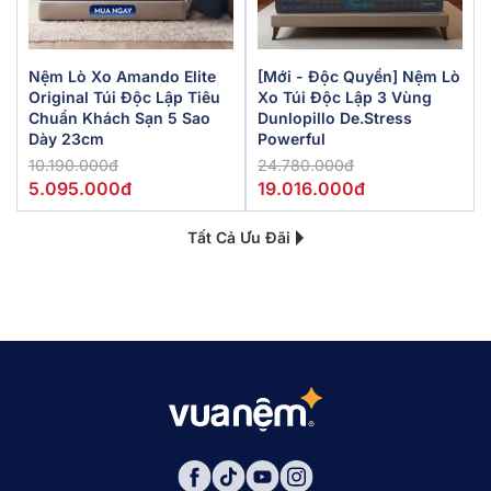
Nệm Lò Xo Amando Elite
[Mới - Độc Quyền] Nệm Lò
Original Túi Độc Lập Tiêu
Xo Túi Độc Lập 3 Vùng
Chuẩn Khách Sạn 5 Sao
Dunlopillo De.Stress
Dày 23cm
Powerful
10.190.000đ
24.780.000đ
5.095.000đ
19.016.000đ
Tất Cả Ưu Đãi