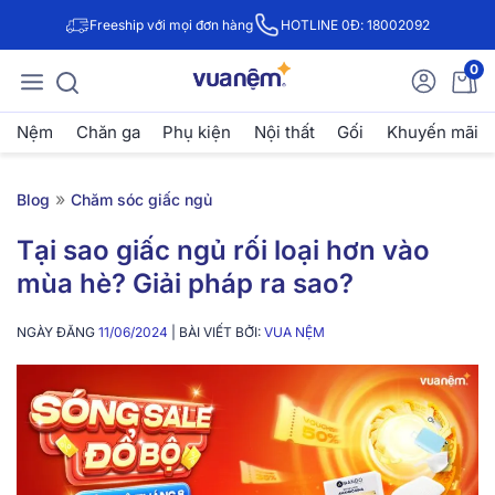
Freeship với mọi đơn hàng
HOTLINE 0Đ: 18002092
0
Nệm
Chăn ga
Phụ kiện
Nội thất
Gối
Khuyến mãi
»
Blog
Chăm sóc giấc ngủ
Tại sao giấc ngủ rối loại hơn vào
mùa hè? Giải pháp ra sao?
NGÀY ĐĂNG
11/06/2024
| BÀI VIẾT BỞI:
VUA NỆM