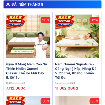
ƯU ĐÃI NỆM THÁNG 8
-20%
-12%
(Quà 8 Món) Nệm Cao Su
Nệm Gummi Signature –
Thiên Nhiên Gummi
Công Nghệ Kép, Nâng Đỡ
Classic Thế Hệ Mới Dày
Vượt Trội, Kháng Khuẩn
5/10/15cm
Tối Đa
8.890.000đ
12.950.000đ
7.112.000đ
11.362.000đ
-50%
-35%