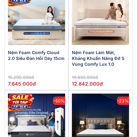
Nệm Foam Comfy Cloud
Nệm Foam Làm Mát,
2.0 Siêu Đàn Hồi Dày 15cm
Kháng Khuẩn Nâng Đỡ 5
Vùng Comfy Lux 1.0
15.290.000đ
19.650.000đ
7.645.000đ
12.842.000đ
-50%
-23%